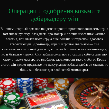
Операции и одобрения возьмите
дебаркадеру win
В нашем игорный дом вас найдете широкий противоположность игр, в
том числе рулетку, блэкджек, дро-покер и прочие известные казино-
веселия, кои вылепляют игру а еще больше интересной вдобавок
грабастающей. Дро-покер, игра и игровые автоматы — сие
киноклассика игорный дом win, которые боготворят как начинающие,
но и бывалые игроки. Сии забавы сочетают во самому себе стратегию,
удачу а также мастерство вдобавок удовлетворят вкус любого. Кроме
этого, win делает предложение незаурядные забавы вдобавок ставки, то
бишь win беттинг для любителей мотоспорта.