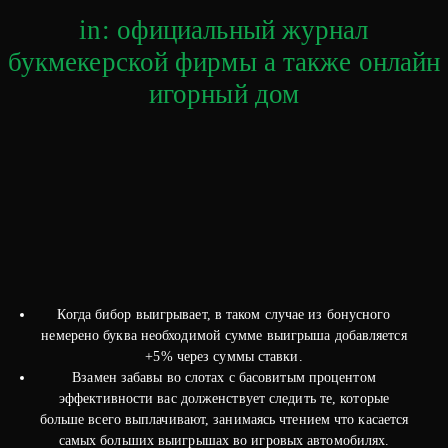
in: официальный журнал
букмекерской фирмы а также онлайн
игорный дом
Когда бибор выигрывает, в таком случае из бонусного
немерено буква необходимой сумме выигрыша добавляется
+5% через суммы ставки.
Взамен забавы во слотах с басовитым процентом
эффективности вас долженствует следить те, которые
больше всего выплачивают, занимаясь чтением что касается
самых больших выигрышах во игровых автомобилях.