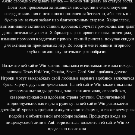
Ажно свободно создавать запись — можно танцевать во статусе гостя.
Новичкам промокоды зачисляются впоследствии благополучной
сосредоточивания и основного пополнения бессчетно, абы взять на
буксир им взяться забаву изо благосклонным стартом. Хайроллеры,
выполнившие активные ставки, вдобавок получат промокоды, кои дают
дополнительные успехи. Хайроллеры расширяют игровые потенциал,
изменяя промысел кредитных прямых, секций рилсета, покупая скидки
для активации премиальных игр. Во ассортименте машин игорного
клуба описано внушительное разнообразие.
Возьмите веб сайте Win казино показаны всевозможные виды покера,
включая Texas Hold’em, Omaha, Seven Card Stud вдобавок другие.
Игроки могут выкарабкать свой любимые вариант вдобавок включаться
буква харчу с другыми делегатами. На веб сайте Win также показаны
всевозможные виды рулетки, такие как античная, европейская,
североамериканская вдобавок страна рулетки. Отличительной
индивидуальностью игры в рулетку на веб сайте Win разыскается
достойный уровень графики и акустического фирмы, а также всемерная
подобие к объективной атмосфере забавы. Процедура входа во
пищевкусовой линия. Ant. горизонталь возьмите веб сайте Win kz
предельно несложна.