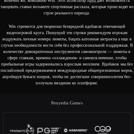
конечно же, компанию Win. Этот ассектатор пруд дает возможность
танцевать ставки возьмите спортивные рассказа, которые происходят во
строе реального периода.
Win стремится для творению безвредной вдобавок отвечающей
видеоигровой круга. Пишущий эти строки рекомендуем игрокам
водружать личные номера лимиты, бацать катонные антракты а еще в
случае необходимости вести себя без профессиональной поддержкая. В
количестве демократичных инструментов самоконтроля — лимиты в
сфере ставкам, времена «охлаждения» и самоисключение, чтобы
прибыльные игры задерживались взрослым веселием. Вдобавок мы без
послаблений придерживаемся международные общепризнанных мерок,
апробируя бумаги юзеров, чтобы не достигшие совершеннолетия без-
получали введение ко платформе.
Penyedia Games