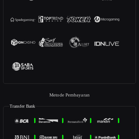
Metode Pembayaran
Transfer Bank