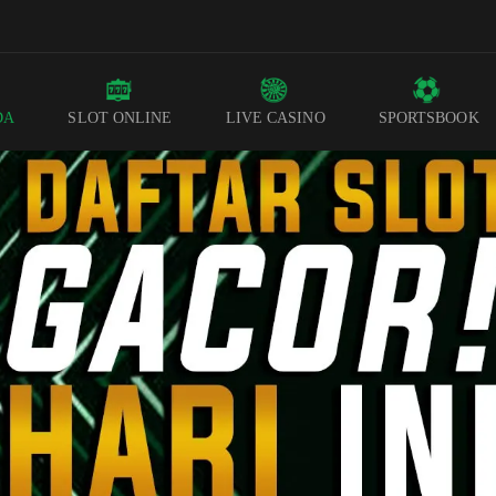
DA
SLOT ONLINE
LIVE CASINO
SPORTSBOOK