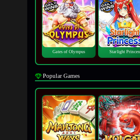
Gates of Olympus
Starlight Princes
Popular Games