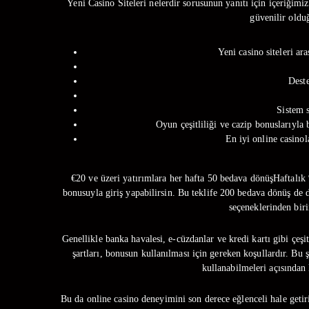
Yeni Casino Siteleri nelerdir sorusunun yanıtı için içeriğimi
güvenilir old
Yeni casino siteleri a
Deste
Sistem s
Oyun çeşitliliği ve cazip bonuslarıyla 
En iyi online casino
€20 ve üzeri yatırımlara her hafta 50 bedava dönüşHaftal
bonusuyla giriş yapabilirsin. Bu teklife 200 bedava dönüş de d
seçeneklerinden birin
Genellikle banka havalesi, e-cüzdanlar ve kredi kartı gibi çeşi
şartları, bonusun kullanılması için gereken koşullardır. Bu şa
kullanabilmeleri açısından 
Bu da online casino deneyimini son derece eğlenceli hale getiriy