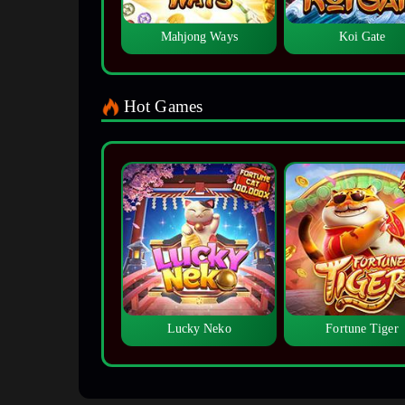
Mahjong Ways
Koi Gate
Hot Games
Lucky Neko
Fortune Tiger