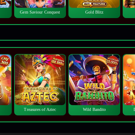
Gem Saviour Conquest
Gold Blitz
Treasures of Aztec
Wild Bandito