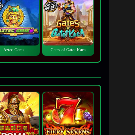
Aztec Gems
Gates of Gatot Kaca