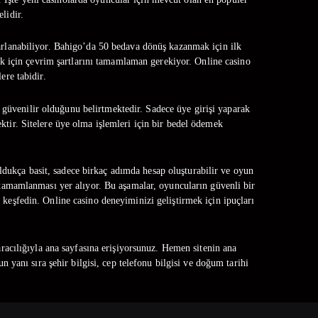
lidir.
arlanabiliyor. Bahigo’da 50 bedava dönüş kazanmak için ilk
k için çevrim şartlarını tamamlaman gerekiyor. Online casino
ere tabidir.
 güvenilir olduğunu belirtmektedir. Sadece üye girişi yaparak
ktir. Sitelere üye olma işlemleri için bir bedel ödemek
ldukça basit, sadece birkaç adımda hesap oluşturabilir ve oyun
 tamamlanması yer alıyor. Bu aşamalar, oyuncuların güvenli bir
keşfedin. Online casino deneyiminizi geliştirmek için ipuçları
 aracılığıyla ana sayfasına erişiyorsunuz. Hemen sitenin ana
yanı sıra şehir bilgisi, cep telefonu bilgisi ve doğum tarihi