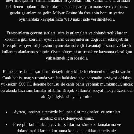
“devrilme şartını” tamamlamanızı isteyecektir. Bu, kumarhane tarafından
belirlenen toplam miktara ulaşana kadar para yatırmanız ve oynamanız
gerektiği anlamına gelir. Milyar Casino’da free spin bonusu yerine
oyunlardaki kayıplarınıza %10 nakit iade verilmektedir.
Freespinlerin çevrim şartları, süre kısıtlamaları ve dolandırıcılıklardan
korunma gibi konular, oyuncuların deneyimlerini doğrudan etkileyebilir.
Freespinler, çevrimiçi casino oyuncularına çeşitli avantajlar sunar ve farklı
kullanım alanlarına sahiptir. Oyun bütçesini artırmak ve kazanma olasılığını
yükseltmek için idealdir.
Bu nedenle, bonus şartlarını detaylı bir şekilde incelemenizde fayda vardır.
Canlı bahis, maç sırasında yapılan bahislerdir ve adrenalin seviyesi oldukça
yüksektir. 500 TL deneme bonusu ile canlı bahis yapmak mümkündür, ancak
bu alanda bazı sınırlamalar olabilir. Birçok kullanıcı, sosyal medya üzerinden
aldığı bilgiyle siteye üye olur.
Ayrıca, internet sitemizde bulunan slot makineleri ve oyunları
ücretsiz olarak deneyebilirsiniz.
Freespin kullanırken, çevrim şartlarına, süre kısıtlamalarına ve
dolandırıcılıklardan korunma konusuna dikkat etmelisiniz.