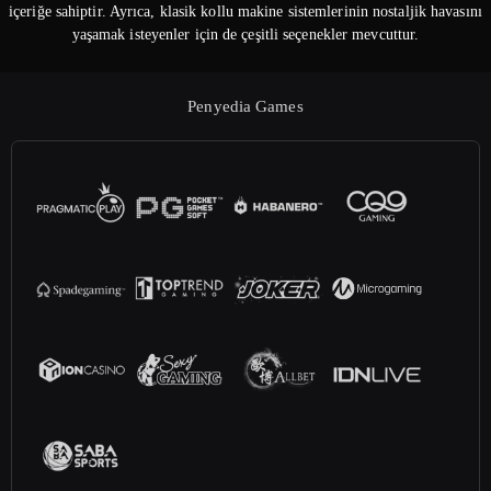
içeriğe sahiptir. Ayrıca, klasik kollu makine sistemlerinin nostaljik havasını
yaşamak isteyenler için de çeşitli seçenekler mevcuttur.
Penyedia Games