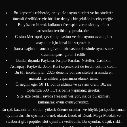
Bu kapsamlı rehberde, en iyi slot oyun siteleri ve bu sitelerin
önemli özellikleriyle birlikte detaylı bir şekilde inceleyeceğiz.
Bu yüzden birçok kullanıcı free spin veren slot oyunları
arasından tercihini yapmaktadır.
Casino Metropol, çevrimiçi casino ve slot oyunu avantajları
arayanlar için ideal bir seçenektir.
Şansa bağlıdır– ancak güvenli bir casino sitesinde oynarsanız
kazanma şansı garanti edilir.
Bunlar dışında Paykasa, Kripto Paralar, Neteller, Cashixir,
Astropay, Paykwik, Jeton Kart seçenekleri de tercih edilmektedir.
Bu tür incelemeler, 2025 deneme bonusu siteleri arasında en
mantıklı tercihleri yapmanıza olanak tanır.
Örneğin; eğer 50 TL bonus aldınız ve çevrim oranı 10x ise
toplamda 500 TL’lik bahis yapmanız gerekir.
Site size belirli sayıda freespin veriyor, siz de bu spinleri
kullanarak oyun oynuyorsunuz.
En çok kazandıran slotlar, yüksek ödeme oranları ve büyük jackpotlar sunan
oyunlardır. Bu oyunlara örnek olarak Book of Dead, Mega Moolah ve
Starburst gibi popüler slot oyunları verilebilir. Bu oyunlar, düşük riskli