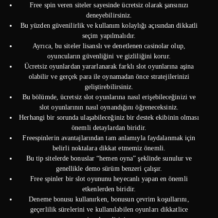
Free spin veren siteler sayesinde ücretsiz olarak şansınızı
deneyebilirsiniz.
Bu yüzden güvenilirlik ve kullanım kolaylığı açısından dikkatli
seçim yapılmalıdır.
Ayrıca, bu siteler lisanslı ve denetlenen casinolar olup,
oyuncuların güvenliğini ve gizliliğini korur.
Ücretsiz oyunlardan yararlanarak farklı slot oyunlarına aşina
olabilir ve gerçek para ile oynamadan önce stratejilerinizi
geliştirebilirsiniz.
Bu bölümde, ücretsiz slot oyunlarına nasıl erişebileceğinizi ve
slot oyunlarının nasıl oynandığını öğreneceksiniz.
Herhangi bir sorunda ulaşabileceğiniz bir destek ekibinin olması
önemli detaylardan biridir.
Freespinlerin avantajlarından tam anlamıyla faydalanmak için
belirli noktalara dikkat etmemiz önemli.
Bu tip sitelerde bonuslar “hemen oyna” şeklinde sunulur ve
genellikle demo sürüm benzeri çalışır.
Free spinler bir slot oyununu heyecanlı yapan en önemli
etkenlerden biridir.
Deneme bonusu kullanırken, bonusun çevrim koşullarını,
geçerlilik sürelerini ve kullanılabilen oyunları dikkatlice