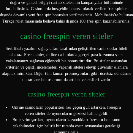
doğru ve güncel bilgiyi casino sitelerinin kampanyalar bölümünde
bulabilirsiniz. Casinolarda hoşgeldin bonusu olarak verilen free spinler
dışında devamlı yeni free spin bonusları verilmektedir. Mobilbahis’te bulunan
Türkçe rulet masasında bedava bahis dışında 100 free spin kazanabilirsiniz.
casino freespin veren siteler
Sertifikalı yazılım sağlayıcıları tarafından geliştirilen canlı slotlar hileli
olamaz. Free spinler, online casinolarda gerçek para kazanma şansı
yakalamanızı sağlayan eğlenceli bir bonus türüdür. Bu siteler arasından
kriterler ve çeşitli incelemeleri yaparak siteleri eleyip güvenilir olanlara
ulaşmak mümkün. Diğer tüm kumar promosyonları gibi, ücretsiz döndürme
kumarhane bonuslarının da artıları ve eksileri vardır.
casino freespin veren siteler
Online casinoların popülaritesi her geçen gün artarken, freespin
veren siteler de oyuncuların gözdesi haline geldi.
Bu çevrim şartları, oyuncuların kazandıkları freespin bonusunu
çekebilmeleri için belirli bir tutarda oyun oynamaları gerektiği
anlamına gelir.