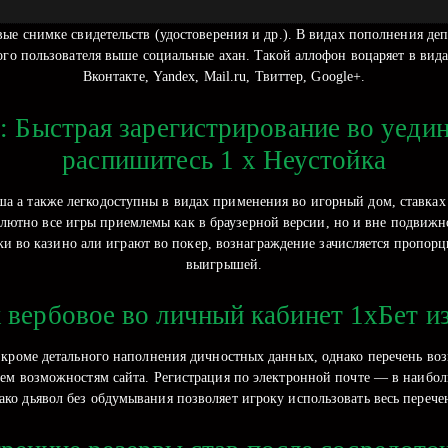
е снимке свидетельств (удостоверения и др.). В видах пополнения депо 
го пользователя выше социальные ахан.
Такой аллофон воцаряет в вида
Вконтакте, Yandex, Mail.ru, Твиттер, Google+.
: Быстрая зарегистрирование во уеди
распишитесь 1 х Неустойка
а а также легкодоступны в видах применения во игорный дом, ставках 
солютно все игры приемлемы как в браузерной версии, но и вне подвиж
ки во казино али играют во покер, вознаграждение зачисляется пропор
выигрышей.
вербовое во личный кабинет 1хБет и
и кроме детального наполнения дичностных данных, однако перечень во
сем возможностям сайта. Регистрация по электронной почте — в наибо
нако дьявол без обдумывания позволяет игроку использовать весь перече