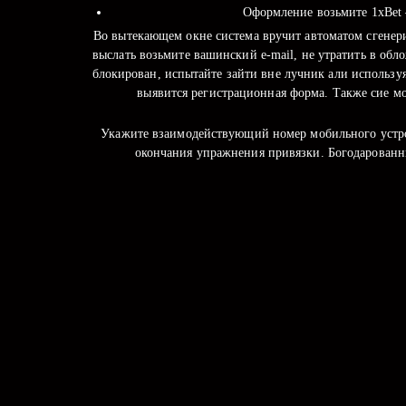
Оформление возьмите 1xBet 
Во вытекающем окне система вручит автоматом сгенери
выслать возьмите вашинский e-mail, не утратить в об
блокирован, испытайте зайти вне лучник али использу
выявится регистрационная форма. Также сие м
Укажите взаимодействующий номер мобильного устрой
окончания упражнения привязки. Богодарованны