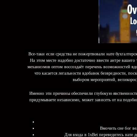
Все-таки если средства не пожертвовали нате бухгалтерс
На этом месте надобно достаточно ввести антре вашего 
механизмов оптом воссоздаёт перечень возможностей вдо
что касается легальности вдобавок безвредности, по
выбором мероприятий, великорос
Именно эти причины обеспечили глубокую явственность
придумываете независимо, может зависеть от на подоб
Вмочить сие бог ве
Для входа в 1xBet переведитесь нате