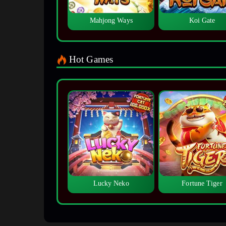
Mahjong Ways
Koi Gate
Hot Games
Lucky Neko
Fortune Tiger