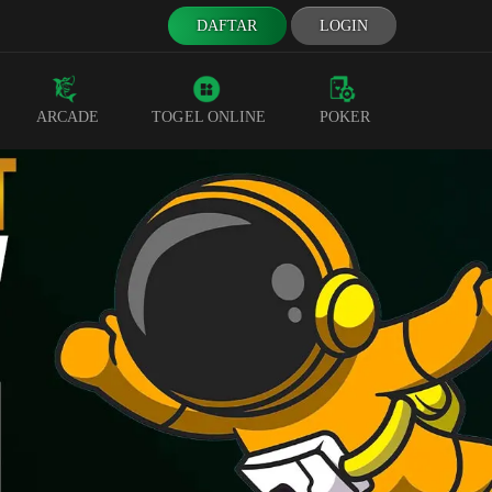
DAFTAR
LOGIN
ARCADE
TOGEL ONLINE
POKER