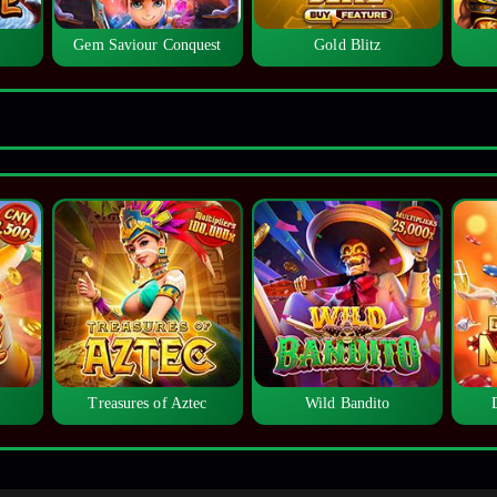
Gem Saviour Conquest
Gold Blitz
Treasures of Aztec
Wild Bandito