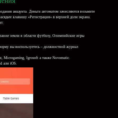
чения
здания аккаунта. Деньги автоматом зачисляются возьмите
асядьте клавишу «Регистрация» в верхней доли экрана.
нт.
зание земли в области футболу, Олимпийские игры
тформу вы воспользуетесь – должностной журнал
 Microgaming, Igrosoft а также Novomatic.
d али iOS.