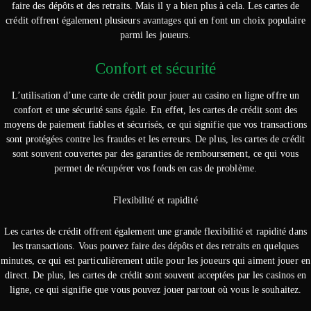
faire des dépôts et des retraits. Mais il y a bien plus à cela. Les cartes de
crédit offrent également plusieurs avantages qui en font un choix populaire
parmi les joueurs.
Confort et sécurité
L’utilisation d’une carte de crédit pour jouer au casino en ligne offre un
confort et une sécurité sans égale. En effet, les cartes de crédit sont des
moyens de paiement fiables et sécurisés, ce qui signifie que vos transactions
sont protégées contre les fraudes et les erreurs. De plus, les cartes de crédit
sont souvent couvertes par des garanties de remboursement, ce qui vous
permet de récupérer vos fonds en cas de problème.
Flexibilité et rapidité
Les cartes de crédit offrent également une grande flexibilité et rapidité dans
les transactions. Vous pouvez faire des dépôts et des retraits en quelques
minutes, ce qui est particulièrement utile pour les joueurs qui aiment jouer en
direct. De plus, les cartes de crédit sont souvent acceptées par les casinos en
ligne, ce qui signifie que vous pouvez jouer partout où vous le souhaitez.