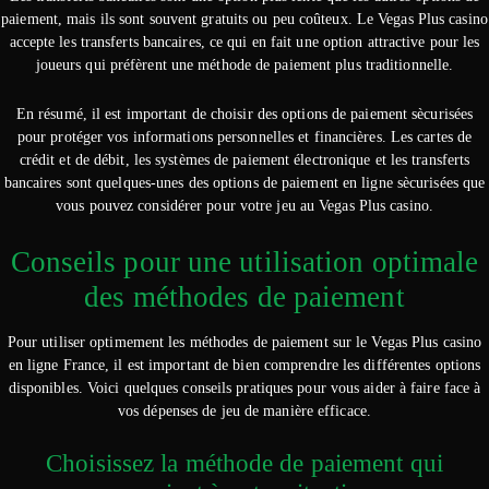
paiement, mais ils sont souvent gratuits ou peu coûteux. Le Vegas Plus casino
accepte les transferts bancaires, ce qui en fait une option attractive pour les
joueurs qui préfèrent une méthode de paiement plus traditionnelle.
En résumé, il est important de choisir des options de paiement sècurisées
pour protéger vos informations personnelles et financières. Les cartes de
crédit et de débit, les systèmes de paiement électronique et les transferts
bancaires sont quelques-unes des options de paiement en ligne sècurisées que
vous pouvez considérer pour votre jeu au Vegas Plus casino.
Conseils pour une utilisation optimale
des méthodes de paiement
Pour utiliser optimement les méthodes de paiement sur le Vegas Plus casino
en ligne France, il est important de bien comprendre les différentes options
disponibles. Voici quelques conseils pratiques pour vous aider à faire face à
vos dépenses de jeu de manière efficace.
Choisissez la méthode de paiement qui