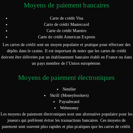
Moyens de paiement bancaires
Carte de crédit Visa
Carte de crédit Mastercard
Carte de crédit Maestro
Carte de crédit American Express
Les cartes de crédit sont un moyen populaire et pratique pour effectuer des
dépôts dans le casino. Il est important de noter que les cartes de crédit
doivent être délivrées par un établissement bancaire établi en France ou dans
un pays membre de l’Union européenne.
Moyens de paiement électroniques
Neteller
Skrill (Moneybookers)
Paysafecard
Webmoney
Les moyens de paiement électroniques sont une alternative populaire pour les
joueurs qui préfèrent éviter les transactions bancaires. Ces moyens de
paiement sont souvent plus rapides et plus pratiques que les cartes de crédit.