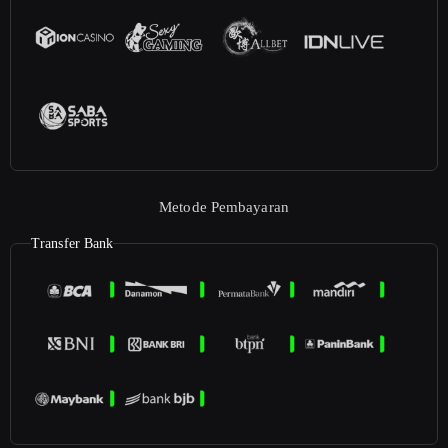
Metode Pembayaran
Transfer Bank