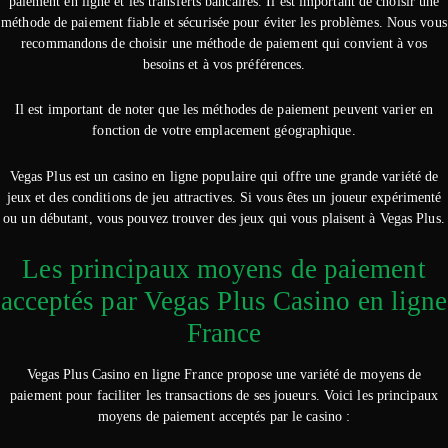
paiement en ligne et les transferts bancaires. Il est important de choisir une
méthode de paiement fiable et sécurisée pour éviter les problèmes. Nous vous
recommandons de choisir une méthode de paiement qui convient à vos
besoins et à vos préférences.
Il est important de noter que les méthodes de paiement peuvent varier en
fonction de votre emplacement géographique.
Vegas Plus est un casino en ligne populaire qui offre une grande variété de
jeux et des conditions de jeu attractives. Si vous êtes un joueur expérimenté
ou un débutant, vous pouvez trouver des jeux qui vous plaisent à Vegas Plus.
Les principaux moyens de paiement
acceptés par Vegas Plus Casino en ligne
France
Vegas Plus Casino en ligne France propose une variété de moyens de
paiement pour faciliter les transactions de ses joueurs. Voici les principaux
moyens de paiement acceptés par le casino :