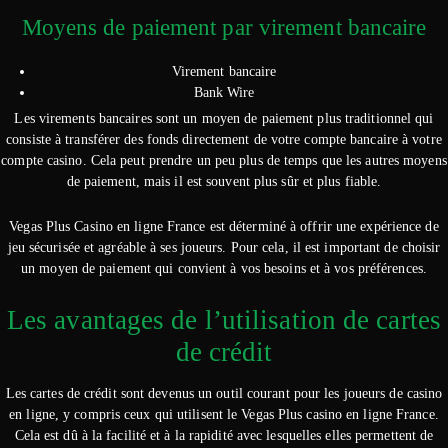
Moyens de paiement par virement bancaire
Virement bancaire
Bank Wire
Les virements bancaires sont un moyen de paiement plus traditionnel qui
consiste à transférer des fonds directement de votre compte bancaire à votre
compte casino. Cela peut prendre un peu plus de temps que les autres moyens
de paiement, mais il est souvent plus sûr et plus fiable.
Vegas Plus Casino en ligne France est déterminé à offrir une expérience de
jeu sécurisée et agréable à ses joueurs. Pour cela, il est important de choisir
un moyen de paiement qui convient à vos besoins et à vos préférences.
Les avantages de l’utilisation de cartes
de crédit
Les cartes de crédit sont devenus un outil courant pour les joueurs de casino
en ligne, y compris ceux qui utilisent le Vegas Plus casino en ligne France.
Cela est dû à la facilité et à la rapidité avec lesquelles elles permettent de