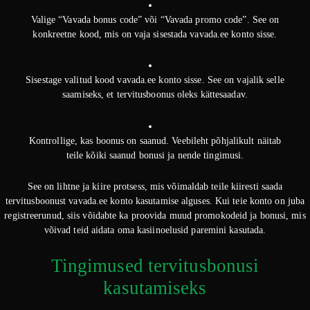
Valige “Vavada bonus code” või “Vavada promo code”. See on
konkreetne kood, mis on vaja sisestada vavada.ee konto sisse.
Sisestage valitud kood vavada.ee konto sisse. See on vajalik selle
saamiseks, et tervitusboonus oleks kättesaadav.
Kontrollige, kas boonus on saanud. Veebileht põhjalikult näitab
teile kõiki saanud bonusi ja nende tingimusi.
See on lihtne ja kiire protsess, mis võimaldab teile kiiresti saada
tervitusboonust vavada.ee konto kasutamise alguses. Kui teie konto on juba
registreerunud, siis võidabte ka proovida muud promokodeid ja bonusi, mis
võivad teid aidata oma kasiinoelusid paremini kasutada.
Tingimused tervitusbonusi
kasutamiseks