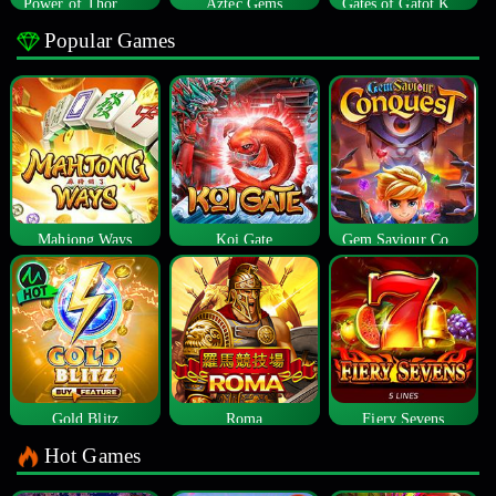
Power of Thor Megaways
Aztec Gems
Gates of Gatot Kaca
Popular Games
Mahjong Ways
Koi Gate
Gem Saviour Conquest
Gold Blitz
Roma
Fiery Sevens
Hot Games