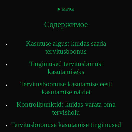
▶️ MäNGI
Содержимое
Kasutuse algus: kuidas saada
tervitusboonus
Tingimused tervitusbonusi
kasutamiseks
Tervitusboonuse kasutamise eesti
kasutamise näidet
Kontrollpunktid: kuidas varata oma
tervishoiu
Tervitusboonuse kasutamise tingimused