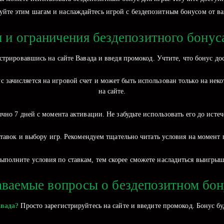
уйте этим шагам и наслаждайтесь игрой с бездепозитным бонусом от ва
 и ограничения бездепозитного бонус
трировавшись на сайте Вавада и введя промокод. Учтите, что бонус до
с зачисляется на игровой счет и может быть использован только на не
на сайте.
чно 7 дней с момента активации. Не забудьте использовать его до истеч
вок и выбору игр. Рекомендуем тщательно читать условия на момент 
ыполните условия по ставкам, тем скорее сможете насладиться выигрыш
аваемые вопросы о бездепозитном бон
авада?
Просто зарегистрируйтесь на сайте и введите промокод. Бонус бу