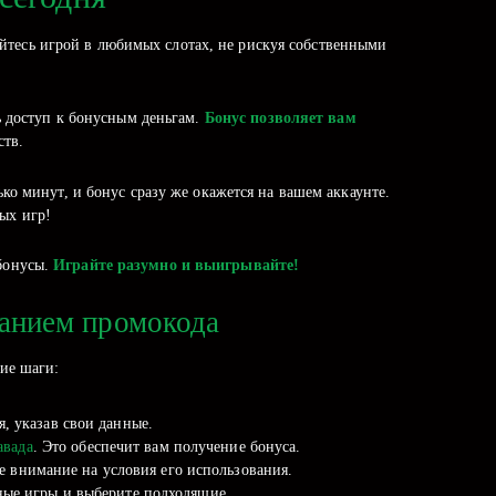
йтесь игрой в любимых слотах, не рискуя собственными
ь доступ к бонусным деньгам.
Бонус позволяет вам
ств.
ко минут, и бонус сразу же окажется на вашем аккаунте.
ых игр!
 бонусы.
Играйте разумно и выигрывайте!
ванием промокода
ие шаги:
я, указав свои данные.
авада
. Это обеспечит вам получение бонуса.
е внимание на условия его использования.
ные игры и выберите подходящие.