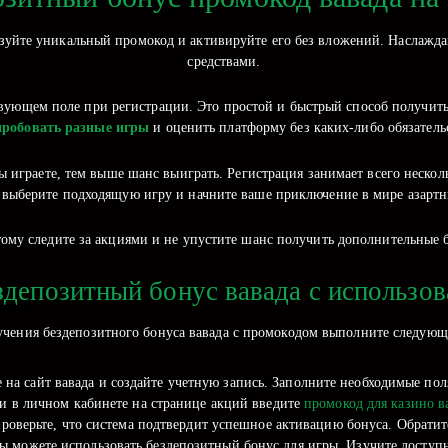
уйте уникальный промокод и активируйте его без вложений. Наслажда
средствами.
ствующем поле при регистрации. Это простой и быстрый способ получит
пробовать разные игры
и оценить платформу без каких-либо обязатель
 играете, тем выше шанс выиграть. Регистрация занимает всего несколь
 выберите подходящую игру и начните ваше приключение в мире азартн
ому следите за акциями и не упустите шанс получить дополнительные
здепозитный бонус вавада с использо
учения бездепозитного бонуса вавада с промокодом выполните следующ
 на сайт вавада и создайте учетную запись. Заполните необходимые пол
и в личном кабинете на странице акций введите
промокод для казино в
роверьте, что система подтвердит успешное активацию бонуса. Обратит
ы можете использовать бездепозитный бонус для игры. Изучите доступ