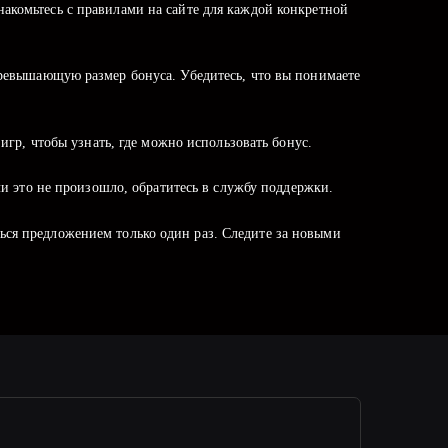
акомьтесь с правилами на сайте для каждой конкретной
превышающую размер бонуса. Убедитесь, что вы понимаете
гр, чтобы узнать, где можно использовать бонус.
и это не произошло, обратитесь в службу поддержки.
ься предложением только один раз. Следите за новыми