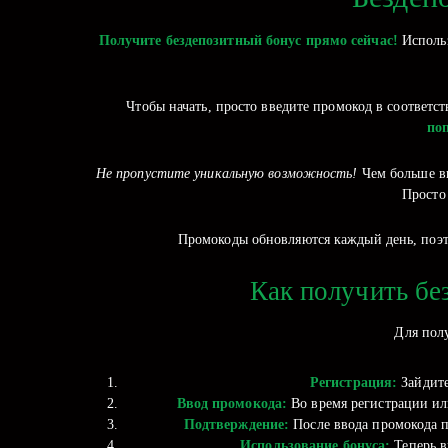
Получите бездепозитный бонус прямо сейчас!
Использ
Чтобы начать, просто введите промокод в соответ
по
Не пропустите уникальную возможность!
Чем больше вы
Просто
Промокоды обновляются каждый день, поэт
Как получить бе
Для пол
Регистрация:
Зайдите
Ввод промокода:
Во время регистрации ил
Подтверждение:
После ввода промокода п
Использование бонуса:
Теперь в