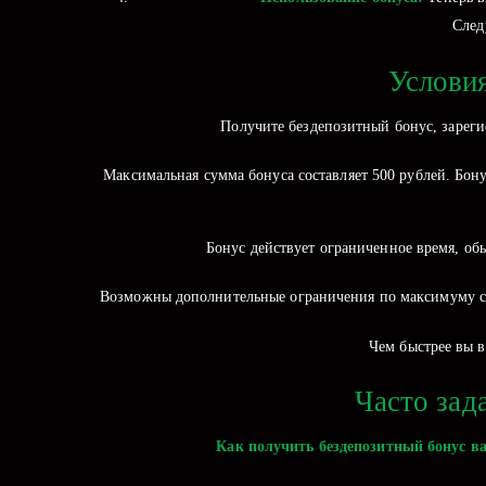
След
Условия
Получите бездепозитный бонус, зарегис
Максимальная сумма бонуса составляет 500 рублей. Бону
Бонус действует ограниченное время, обы
Возможны дополнительные ограничения по максимуму ста
Чем быстрее вы в
Часто зад
Как получить бездепозитный бонус в