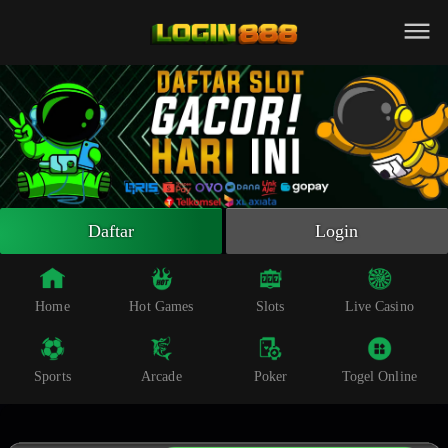
Beranda
Slot Online
Live Casino
Sportsbook
Arcade
Togel Online
Daftar
Login
Poker
Whatsapp
Home
Hot Games
Slots
Live Casino
Telegram
Sports
Arcade
Poker
Togel Online
Livechat