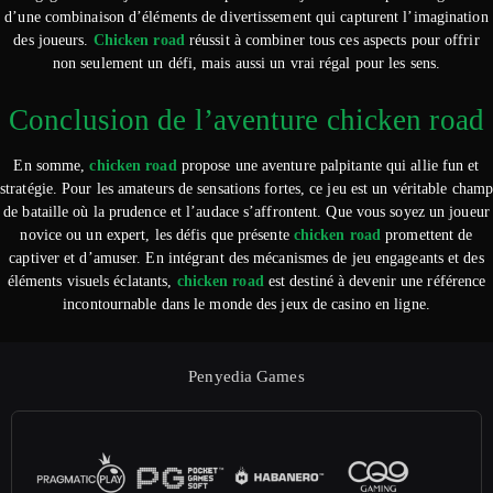
d’une combinaison d’éléments de divertissement qui capturent l’imagination
des joueurs.
Chicken road
réussit à combiner tous ces aspects pour offrir
non seulement un défi, mais aussi un vrai régal pour les sens.
Conclusion de l’aventure chicken road
En somme,
chicken road
propose une aventure palpitante qui allie fun et
stratégie. Pour les amateurs de sensations fortes, ce jeu est un véritable cham
de bataille où la prudence et l’audace s’affrontent. Que vous soyez un joueur
novice ou un expert, les défis que présente
chicken road
promettent de
captiver et d’amuser. En intégrant des mécanismes de jeu engageants et des
éléments visuels éclatants,
chicken road
est destiné à devenir une référence
incontournable dans le monde des jeux de casino en ligne.
Penyedia Games