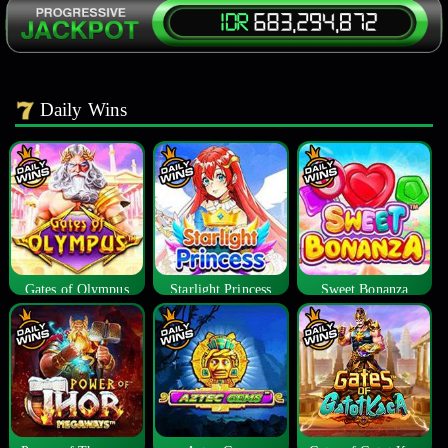
Daily Wins
Gates of Olympus
Starlight Princess
Sweet Bonanza