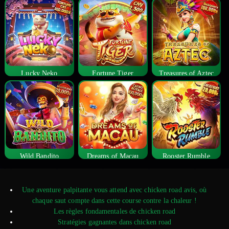
Lucky Neko
Fortune Tiger
Treasures of Aztec
Wild Bandito
Dreams of Macau
Rooster Rumble
Une aventure palpitante vous attend avec chicken road avis, où
chaque saut compte dans cette course contre la chaleur !
Les règles fondamentales de chicken road
Stratégies gagnantes dans chicken road