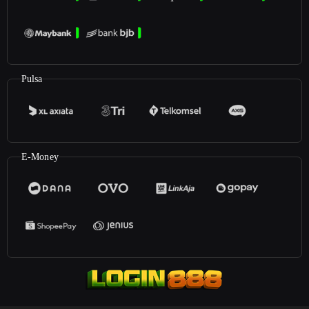
Pulsa
E-Money