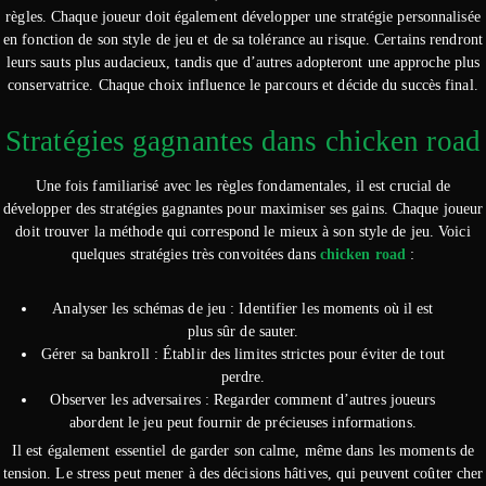
règles. Chaque joueur doit également développer une stratégie personnalisée
en fonction de son style de jeu et de sa tolérance au risque. Certains rendront
leurs sauts plus audacieux, tandis que d’autres adopteront une approche plus
conservatrice. Chaque choix influence le parcours et décide du succès final.
Stratégies gagnantes dans chicken road
Une fois familiarisé avec les règles fondamentales, il est crucial de
développer des stratégies gagnantes pour maximiser ses gains. Chaque joueur
doit trouver la méthode qui correspond le mieux à son style de jeu. Voici
quelques stratégies très convoitées dans
chicken road
:
Analyser les schémas de jeu : Identifier les moments où il est
plus sûr de sauter.
Gérer sa bankroll : Établir des limites strictes pour éviter de tout
perdre.
Observer les adversaires : Regarder comment d’autres joueurs
abordent le jeu peut fournir de précieuses informations.
Il est également essentiel de garder son calme, même dans les moments de
tension. Le stress peut mener à des décisions hâtives, qui peuvent coûter cher