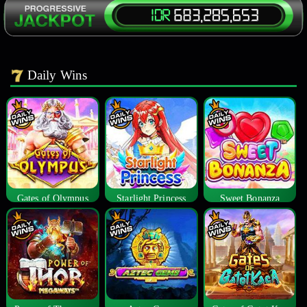
Daily Wins
Gates of Olympus
Starlight Princess
Sweet Bonanza