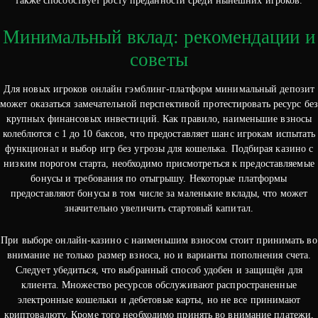
также способствует росту преданности среди нынешних игроков.
Минимальный вклад: рекомендации и
советы
Для новых игроков онлайн гэмблинг-платформ минимальный депозит
может оказаться замечательной перспективой протестировать ресурс без
крупных финансовых инвестиций. Как правило, наименьшие взносы
колеблются с 1 до 10 баксов, что предоставляет шанс игрокам испытать
функционал и выбор игр без угрозы для кошелька. Подбирая казино с
низким порогом старта, необходимо присмотреться к предоставляемые
бонусы и требования по отыгрышу. Некоторые платформы
предоставляют бонусы в том числе за маленькие вклады, что может
значительно увеличить стартовый капитал.
При выборе онлайн-казино с наименьшим взносом стоит принимать во
внимание не только размер взноса, но и варианты пополнения счета.
Следует убедиться, что выбранный способ удобен и защищён для
клиента. Множество ресурсов обслуживают распространенные
электронные кошельки и дебетовые карты, но не все принимают
криптовалюту. Кроме того необходимо принять во внимание платежи,