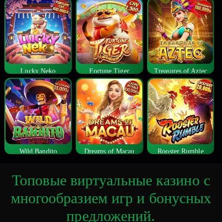
Lucky Neko
Fortune Tiger
Treasures of Aztec
Wild Bandito
Dreams of Macau
Rooster Rumble
Топовые виртуальные казино с
многообразием игр и бонусных
предложений.