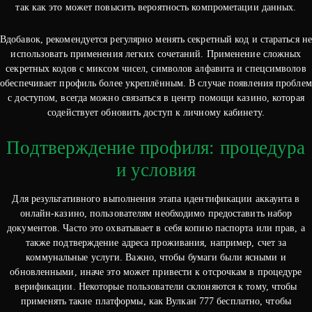
так как это может повысить вероятность компрометации данных.
Вдобавок, рекомендуется регулярно менять секретный код и стараться не
использовать применения легких сочетаний. Применение сложных
секретных кодов с миксом чисел, символов алфавита и спецсимволов
обеспечивает профиль более укреплённым. В случае появления проблем
с доступом, всегда можно связаться в центр помощи казино, которая
содействует обновить доступ к личному кабинету.
Подтверждение профиля: процедура
и условия
Для результативного выполнения этапа идентификации аккаунта в
онлайн-казино, пользователям необходимо предоставить набор
документов. Часто это охватывает в себя копию паспорта или прав, а
также подтверждение адреса проживания, например, счет за
коммунальные услуги. Важно, чтобы бумаги были ясными и
обновленными, иначе это может привести к отсрочкам в процедуре
верификации. Некоторые пользователи склоняются к тому, чтобы
применять такие платформы, как Вулкан 777 бесплатно, чтобы