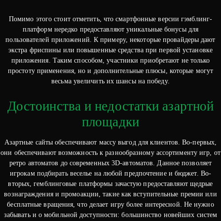
Помимо этого стоит отметить, что смартфонные версии гэмблинг-
платформ нередко предоставляют уникальные бонусы для
пользователей приложений. К примеру, некоторые провайдеры дают
экстра фриспины или повышенные средства при первой установке
приложения. Таким способом, участники приобретают не только
простоту применения, но и дополнительные плюсы, которые могут
весьма увеличить их шансы на победу.
Достоинства и недостатки азартной
площадки
Азартные сайты обеспечивают массу выгод для клиентов. Во-первых,
они обеспечивают возможность к разнообразному ассортименту игр, от
ретро автоматов до современных 3D-автоматов. Данное позволяет
игрокам подбирать веселье на любой предпочтение и бюджет. Во-
вторых, гемблинговые платформы зачастую предоставляют щедрые
вознаграждения и промоакции, такие как вступительные премии или
бесплатные вращения, что делает игру более интересной. Не нужно
забывать и о мобильной доступности: большинство новейших систем