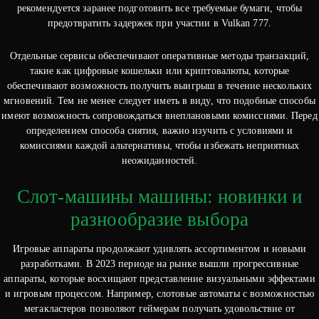
рекомендуется заранее подготовить все требуемые бумаги, чтобы
предотвратить задержек при участии в Vulkan 777.
Отдельные сервисы обеспечивают оперативные методы транзакций,
такие как цифровые кошельки или криптовалюты, которые
обеспечивают возможность получить выигрыш в течение нескольких
мгновений. Тем не менее следует иметь в виду, что подобные способы
имеют возможность сопровождаться внеплановыми комиссиями. Перед
определением способа снятия, важно изучить с условиями и
комиссиями каждой альтернативы, чтобы избежать неприятных
неожиданностей.
Слот-машины машины: новинки и
разнообразие выбора
Игровые аппараты продолжают удивлять ассортиментом и новыми
разработками. В 2023 периоде на рынке вышли прогрессивные
аппараты, которые восхищают представление визуальными эффектами
и игровым процессом. Например, слотовые автоматы с возможностью
мегакластеров позволяют геймерам получать удовольствие от