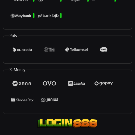
Pulsa
E-Money