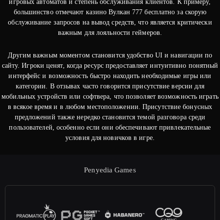
игровых автоматов и степень обслуживания клиентов. К примеру,
большинство отмечают казино Вулкан 777 бесплатно за скорую
обслуживание запросов на вывод средств, что является критически
важным для лояльности геймеров.
Другим важным моментом становится удобство UI и навигации по
сайту. Игроки ценят, когда ресурс предоставляет интуитивно понятный
интерфейс и возможность быстро находить необходимые игры или
категории. В отзывах часто говорится присутствие версии для
мобильных устройств или софтвера, что позволяет возможность играть
в всякое время и в любом местоположении. Присутствие бонусных
предложений также нередко становится темой разговора среди
пользователей, особенно если они обеспечивают привлекательные
условия для новичков в игре.
Penyedia Games