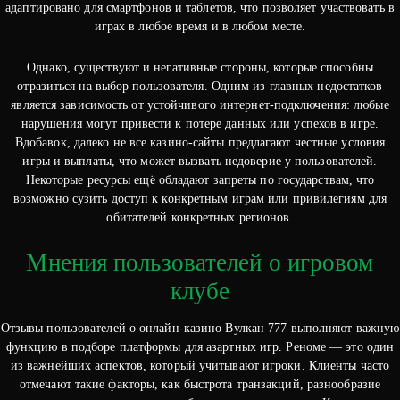
адаптировано для смартфонов и таблетов, что позволяет участвовать в
играх в любое время и в любом месте.
Однако, существуют и негативные стороны, которые способны
отразиться на выбор пользователя. Одним из главных недостатков
является зависимость от устойчивого интернет-подключения: любые
нарушения могут привести к потере данных или успехов в игре.
Вдобавок, далеко не все казино-сайты предлагают честные условия
игры и выплаты, что может вызвать недоверие у пользователей.
Некоторые ресурсы ещё обладают запреты по государствам, что
возможно сузить доступ к конкретным играм или привилегиям для
обитателей конкретных регионов.
Мнения пользователей о игровом
клубе
Отзывы пользователей о онлайн-казино Вулкан 777 выполняют важную
функцию в подборе платформы для азартных игр. Реноме — это один
из важнейших аспектов, который учитывают игроки. Клиенты часто
отмечают такие факторы, как быстрота транзакций, разнообразие