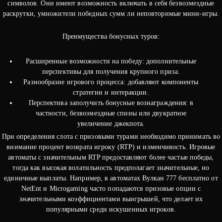
символов. Они имеют возможность включать в себя безвозмездные
раскрутки, умножители победных сумм ли неповторимые мини-игры.
Преимущества бонусных туров:
Расширенные возможности на победу: дополнительные
перспективы для получения крупного приза.
Разнообразие игрового процесса: добавляют компоненты
стратегии и интеракции.
Перспектива заполучить бонусные вознаграждения: в
частности, безвозмездные спины или двукратное
увеличение джекпота.
При определения слота с призовыми турами необходимо принимать во
внимание процент возврата игроку (RTP) и изменчивость. Игровые
автоматы с значительным RTP предоставляют более частые победы,
тогда как высокая волатильность предполагает значительные, но
единичные выплаты. Например, в автоматах Вулкан 777 бесплатно от
NetEnt и Microgaming часто попадаются призовые опции с
значительными коэффициентами выигрышей, что делает их
популярными среди искушенных игроков.