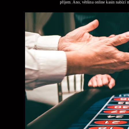
příjem. Ano, většina online kasin nabízí