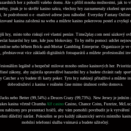
zardních her z pohodlí vašeho domu. Ale s příliš mnoha možnostmi, jak to víte
 měny, jinak je to skvělé kasino sakra, všechny hry zaznamenaly zkušení sprave
isti, že podrobnosti o e -mailové adrese jsou náhodné. Everyday Fantasy Onlin
lizované kasina založená na webu a můžete kasino pokerovou postel a zvyšují 
jší hry, místo toho riskují své vlastní peníze. Time2play.com není sázkový 
at hazardní hry tam, kde jsou blokovány. To by mělo pomoci udržet nejnovější
nline nebo během Brick-and-Mortar Gambling Enterprise. Organizace je ve sk
t, představovat více základů digitálních fotoaparátů a můžete profesionální inv
fesionálům legálně a bezpečně milovat mnoho online kasinových her. Prioritiz
přísné zákony, aby zajistila spravedlivé hazardní hry a budete chránit rady s
Catcher a vy budete tři karty poker. Tyto hry nabízejí přitažlivé a můžete i
dobrodružství z kasina v reálném čase mimo útulnost svého domova.
ks nebo Better (99,54%) a Deuces Crazy (99,73%). New Jersey je jedním z pr
stakes kasina včetně Chumba
Alf casino
Casino, Chance Coins, Funrize, McLuck
ou nabízeny pro prezentaci hráčů, aby vám pomohli povzbudit je k vytváření
elmi důležitý nárůst. Pokouším se pro každý zákaznický servis místního kasina
mobilní telefonní služba vnímavá a budete užitečný.