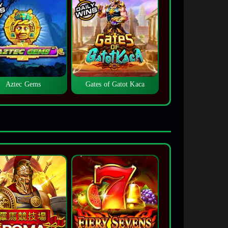
Aztec Gems
Gates of Gatot Kaca