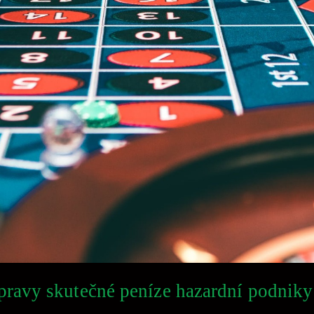
pravy skutečné peníze hazardní podniky