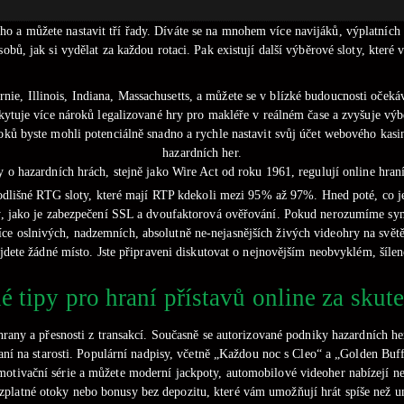
ho a můžete nastavit tří řady. Díváte se na mnohem více navijáků, výplatních
sobů, jak si vydělat za každou rotaci.
Pak existují další výběrové sloty, které
rnie, Illinois, Indiana, Massachusetts, a můžete se v blízké budoucnosti oček
ytuje více nároků legalizované hry pro makléře v reálném čase a zvyšuje výbě
ů byste mohli potenciálně snadno a rychle nastavit svůj účet webového kasina
hazardních her.
 o hazardních hrách, stejně jako Wire Act od roku 1961, regulují online hraní
odlišné RTG sloty, které mají RTP kdekoli mezi 95% až 97%. Hned poté, co je 
dy, jako je zabezpečení SSL a dvoufaktorová ověřování. Pokud nerozumíme s
více oslnivých, nadzemních, absolutně ne-nejasnějších živých videohry na svět
jdete žádné místo. Jste připraveni diskutovat o nejnovějším neobvyklém, šíle
 tipy pro hraní přístavů online za skut
rany a přesnosti z transakcí. Současně se autorizované podniky hazardních he
raní na starosti. Populární nadpisy, včetně „Každou noc s Cleo“ a „Golden Buff
 motivační série a můžete moderní jackpoty, automobilové videoher nabízejí n
ezplatné otoky nebo bonusy bez depozitu, které vám umožňují hrát spíše než umí