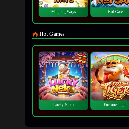
Mahjong Ways
Koi Gate
Hot Games
Lucky Neko
Fortune Tiger