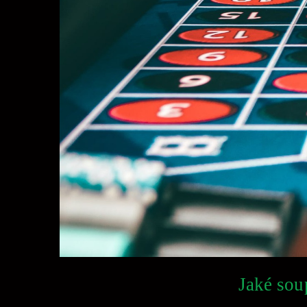
Jaké sou