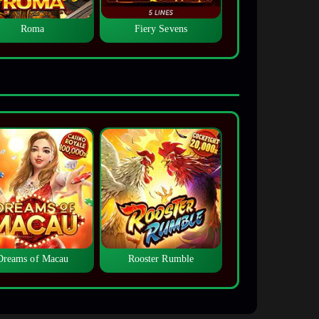
Roma
Fiery Sevens
Dreams of Macau
Rooster Rumble