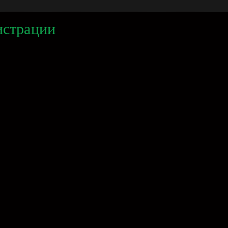
истрации