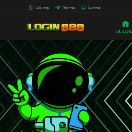
Whatsapp
Telegram
Livechat
BERAN