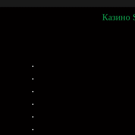
Казино 