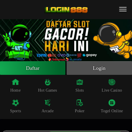
Beranda
Slot Online
Live Casino
Sportsbook
Arcade
Togel Online
Daftar
Login
Poker
Whatsapp
Home
Hot Games
Slots
Live Casino
Telegram
Sports
Arcade
Poker
Togel Online
Livechat