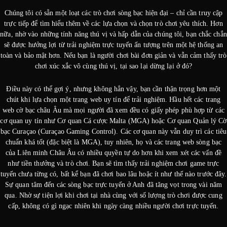
Chúng tôi có sẵn một loạt các trò chơi sòng bạc hiện đại – chỉ cần truy cập
trực tiếp để tìm hiểu thêm về các lựa chọn và chọn trò chơi yêu thích. Hơn
nữa, nhờ vào những tính năng thú vị và hấp dẫn của chúng tôi, bạn chắc chắn
sẽ được hưởng lợi từ trải nghiệm trực tuyến ấn tượng trên một hệ thống an
toàn và bảo mật hơn. Nếu bạn là người chơi bài đơn giản và vẫn cảm thấy trò
chơi xúc xắc vô cùng thú vị, tại sao lại dừng lại ở đó?
Điều này có thể gợi ý, nhưng không hẳn vậy, bạn cần thận trọng hơn một
chút khi lựa chọn một trang web uy tín để trải nghiệm. Hầu hết các trang
web cờ bạc châu Âu mà mọi người đã xem đều có giấy phép phù hợp từ các
cơ quan uy tín như Cơ quan Cá cược Malta (MGA) hoặc Cơ quan Quản lý Cờ
bạc Curaçao (Curaçao Gaming Control). Các cơ quan này vẫn duy trì các tiêu
chuẩn khá tốt (đặc biệt là MGA), tuy nhiên, họ và các trang web sòng bạc
của Liên minh Châu Âu có nhiều quyền tự do hơn khi xem xét các vấn đề
như tiền thưởng và trò chơi. Bạn sẽ tìm thấy trải nghiệm chơi game trực
tuyến chưa từng có, bất kể bạn đã chơi bao lâu hoặc ít như thế nào trước đây.
Sự quan tâm đến các sòng bạc trực tuyến ở Anh đã tăng vọt trong vài năm
qua. Nhờ sự tiện lợi khi chơi tại nhà cùng với số lượng trò chơi được cung
cấp, không có gì ngạc nhiên khi ngày càng nhiều người chơi trực tuyến.