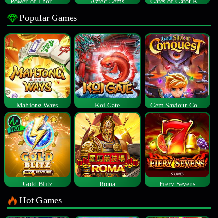
Power of Thor Megaways
Aztec Gems
Gates of Gatot Kaca
Popular Games
Mahjong Ways
Koi Gate
Gem Saviour Conquest
Gold Blitz
Roma
Fiery Sevens
Hot Games