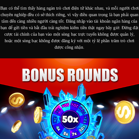
Bạn có thể tìm thấy hàng ngàn trò chơi điện tử khác nhau, và mỗi người chơi
chuyên nghiệp đều có sở thích riêng, vì vậy điều quan trọng là bạn phải quan
tâm đến càng nhiều người càng tốt. Đăng nhập vào tài khoản ngân hàng của
bạn để gửi tiền và bắt đầu trải nghiệm kiếm tiền thật ngay bây giờ. Đừng đặt
cược tài chính của bạn vào một sòng bạc trực tuyến không được quản lý,
hoặc một sòng bạc không được đăng ký với một tỷ lệ phần trăm trò chơi
được công nhận.