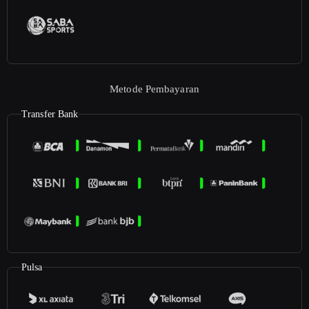
Metode Pembayaran
Transfer Bank
Pulsa