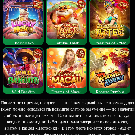
Lucky Neko
Fortune Tiger
Treasures of Aztec
Wild Bandito
Dreams of Macau
Rooster Rumble
После этого премия, предоставленный вам фирмой выше промокод для
1хБет, можно использовать возьмите блатное разумение — по аналогии
с объективными денежками.
Если вы не перемножаете вырыть, куда
вводить промокод во 1xBet, для начала заверните в свой аккаунт,
а затем в раздел «Настройки». В этом месте искается огород «Аудит
промокода», где вас обязаны указать актуальный, по вашему взору,