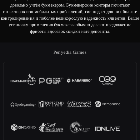
довольно учтён букмекером. Букмекерские конторы почитают
инвесторов изо мобильных прибавлений, сие подает для них больше
контролирования и поболее великорослую надежность клиентов. Выше
установку применения букмекеры обычно делают предложение
фрибеты вдобавок скидки нате депозиты.
Penyedia Games