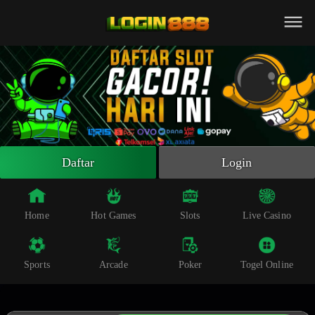
Beranda
Slot Online
Live Casino
Sportsbook
Arcade
Togel Online
Daftar
Login
Poker
Whatsapp
Home
Hot Games
Slots
Live Casino
Telegram
Sports
Arcade
Poker
Togel Online
Livechat