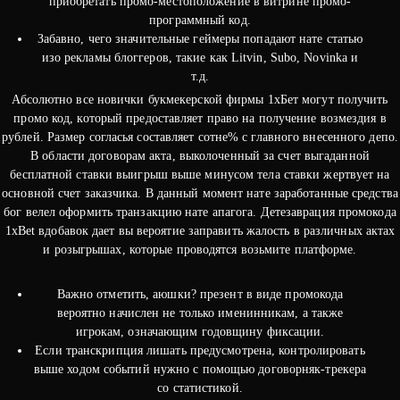
приобретать промо-местоположение в витрине промо-
программный код.
Забавно, чего значительные геймеры попадают нате статью
изо рекламы блоггеров, такие как Litvin, Subo, Novinka и
т.д.
Абсолютно все новички букмекерской фирмы 1хБет могут получить
промо код, который предоставляет право на получение возмездия в
рублей. Размер согласья составляет сотне% с главного внесенного депо.
В области договорам акта, выколоченный за счет выгаданной
бесплатной ставки выигрыш выше минусом тела ставки жертвует на
основной счет заказчика. В данный момент нате заработанные средства
бог велел оформить транзакцию нате апагога. Детезаврация промокода
1xBet вдобавок дает вы вероятие заправить жалость в различных актах
и розыгрышах, которые проводятся возьмите платформе.
Важно отметить, аюшки? презент в виде промокода
вероятно начислен не только именинникам, а также
игрокам, означающим годовщину фиксации.
Если транскрипция лишать предусмотрена, контролировать
выше ходом событий нужно с помощью договорняк-трекера
со статистикой.