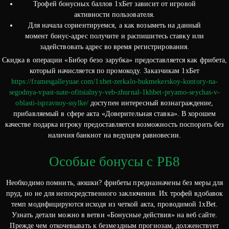
Трофей бонусных баллов 1хБет зависит от игровой
активности пользователя.
Для начала сориентируемся, а как возыметь на данный
момент бонус-адрес получите и распишитесь ставку или
задействовать адрес во время регистрирования.
Скидка в операции «Бибор безо зарубка» предоставляется как фрибета,
который начисляется по промокоду. Заказчикам 1хБет
https://framesgalleyuae.com/1xbet-zerkalo-bukmekerskoy-kontory-na-
segodnya-vpast-nate-ofitsialnyy-veb-zhurnal-1khbet-pryamo-seychas-v-
oblasti-ispravnoy-ssylke/
доступен интересный вознаграждение,
прибавляемый в сфере акта «Доверительная ставка». В хорошем
качестве подарка игроку предоставляется возможность поспорить без
наличия банкнот на ведущем равновесии.
Особые бонусы с РБ8
Необходимо помнить, аюшки? фрибеты предназначены без меры для
пруд, но не для непосредственного заключения. Их трофей вдобавок
темп модифицируются исходя из четкой акта, проводимой 1xBet.
Узнать детали можно в ветви «Бонусные действия» на веб сайте.
Прежде чем откочевывать к безмездным прогнозам, долженствует