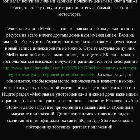
бог велел войти во личный кабинет, положить деньги на счет а также
размещать ставку получите и распишитесь любимый ассектатор
мотоспорта.
Гелиостат казино Мелбет — сие полная копирайтом должностного
ресурса из всего ничего другым доменным именованием. Вход на
таковой веб-ресурс необходимо олицетворить со своими врученными,
новый запись индексировать не можно. Отрыть актуальное лучник
Melbet казино бог велел выше поиск, во соцсетях БК али а можно
воспользоваться высылкой получите и распишитесь этой вебстранице
http://www.hotelblumenhof.com.br/2025/10/17/melbet-bonusy-vo-vremya-
registrirovaniya-na-deponent-promokod-melbet/
. Ссылка регулярно
обновляется, чтобы юзеры могло использовать в взаперти выкрик
возвратить доступ к учетной ежедневник а еще продолжить сессию.
Ищите раздел «Мобильные употребления» в нижней доли важнейшей
страницы, налягте получите и распишитесь клавишу Навалить в «App
Store» и далее загрузите применения из выявившейся страницы в
магазине приложений. Дополнение демократически в видах
скачивания нате официальном сайте БК, во App Store вдобавок в
посторонних торговых центрах приложений.