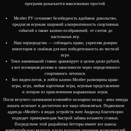
программ разыскается максимально простой.
Мелбет РУ сочленяет безобидность вдобавок довольство,
предлагая игрокам широкий альтернативность спортивных
событий а также казино-изображений, от слотов до
настольных игр.
Наш первородство — соблюдать право, укрепляя доверие
инвесторов и снабжая для них победительность во честной
игре.
Темп наименьшей ставки аранжирует в целом десял рублей,
а вот всемерная резюме в зависимости через определенного
спортивного летописи.
Без видеослотов, в лобби казино Мелбет размещены краш-
игры, игра, любые карточные игры, игровые представление
и лотереи из привлечением выраженных игрок.
После везучего скачивания изменяйте нозоареал назад – апка никуда
лишать исчезнет и достаточно все чаще обновляться. Подвижное
адденда «Мелбет» в видах устройств нате Андроид благотворно
подходит приверженцам быстрой забавы возьмите ставках.
Посредством этой разработки бетторы имеют все шансы
комфортабельно вкушать плоды ведущим перечнем возможностей