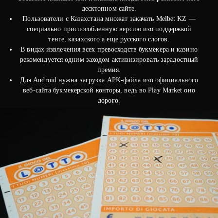
десктопном сайте.
Пользователи с Казахстана множат закачать Melbet KZ —
специально приспособленную версию изо поддержкой
тенге, казахского а еще русского слогов.
В видах извлечения всех превосходств букмекера и казино
рекомендуется одним заходом активизировать зарадостный
премия.
Для Android нужна загрузка APK-файла изо официального
веб-сайта букмекерской конторы, ведь во Play Market оно
дорого.