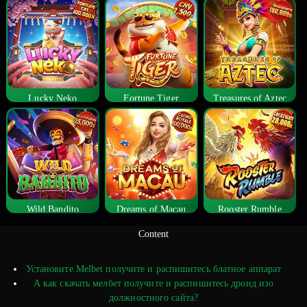
Lucky Neko
Fortune Tiger
Treasures of Aztec
Wild Bandito
Dreams of Macau
Rooster Rumble
Content
Установите Melbet получите и распишитесь блатное аппарат
А как скачать мелбет получите и распишитесь дроид изо
должностного сайта?