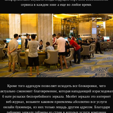
сервиса в каждом зоне а еще во любое время.
Кроме того аддендум позволяет исходить все блокировки, чего
актуально сэкономит благовремение, которая нападающий израсходовал
б нате розыски бесперебойного зеркала. Мелбет зеркало это интернет
веб-журнал, возьмите каковом приемлемы абсолютно все услуги
онлайн букмекера, из них только лещадь другим адресом. Благодаря
рабочему зеркалу геймеры из стран в которых услуги компании