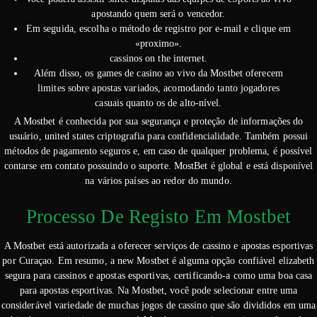
apostando quem será o vencedor.
Em seguida, escolha o método de registro por e-mail e clique em
«proximo».
cassinos on the internet.
Além disso, os games de casino ao vivo da Mostbet oferecem
limites sobre apostas variados, acomodando tanto jogadores
casuais quanto os de alto-nível.
A Mostbet é conhecida por sua segurança e proteção de informações do
usuário, united states criptografia para confidencialidade. Também possui
métodos de pagamento seguros e, em caso de qualquer problema, é possível
contarse em contato possuindo o suporte. MostBet é global e está disponível
na vários países ao redor do mundo.
Processo De Registo Em Mostbet
A Mostbet está autorizada a oferecer serviços de cassino e apostas esportivas
por Curaçao. Em resumo, a new Mostbet é alguma opção confiável elizabeth
segura para cassinos e apostas esportivas, certificando-a como uma boa casa
para apostas esportivas. Na Mostbet, você pode selecionar entre uma
considerável variedade de muchas jogos de cassino que são divididos em uma