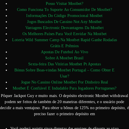
Posso Visitar Mostbet?
Como Funciona To Suporte Ao Consumidor De Mostbet?
Informações Do Código Promocional Mostbet
Jogos Buscados De Cassino Not Any Mostbet
Vantagens Electronic Desvantagens Da Mostbet
Os Melhores Países Para Você Envidar Na Mostbet
Loteria Wild Summer Camp Na Mostbet Rapid Ganhe Rodadas
Grátis E Prêmios
Apostas De Futebol Ao Vivo
Sobre A Mostbet Brasil
Sexta-feira Das Vitórias Mostbet Pt Apostas
Bónus Sobre Boas-vindas Mostbet Portugal – Como Obter E
Usar?
Jogue No Cassino Online Mostbet Por Dinheiro Real
Mostbet É Confiável E Indudable Para Jogadores Portugueses?
Pôquer Jackpot Guy e muito mais. O depósito electronic Mostbet withdrawal
podem ser feitos de também de 20 maneiras diferentes, e o usuário pode
decidir a mais ventajoso. Para obter u bônus de 125% no primeiro depósito, é
preciso fazer o primeiro depósito em
Você poderá assistir since disputas das equipes de eSports ao vivo