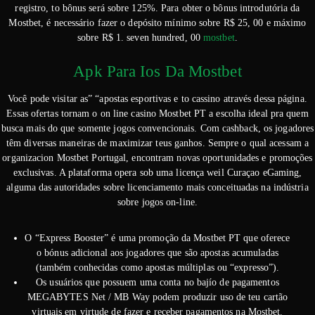
registro, to bônus será sobre 125%. Para obter o bônus introdutória da
Mostbet, é necessário fazer o depósito mínimo sobre R$ 25, 00 e máximo
sobre R$ 1. seven hundred, 00
mostbet
.
Apk Para Ios Da Mostbet
Você pode visitar as” “apostas esportivas e to cassino através dessa página.
Essas ofertas tornam o on line casino Mostbet PT a escolha ideal pra quem
busca mais do que somente jogos convencionais. Com cashback, os jogadores
têm diversas maneiras de maximizar teus ganhos. Sempre o qual acessam a
organizacion Mostbet Portugal, encontram novas oportunidades e promoções
exclusivas. A plataforma opera sob uma licença weil Curaçao eGaming,
alguma das autoridades sobre licenciamento mais conceituadas na indústria
sobre jogos on-line.
O “Express Booster” é uma promoção da Mostbet PT que oferece
o bónus adicional aos jogadores que são apostas acumuladas
(também conhecidas como apostas múltiplas ou “expresso”).
Os usuários que possuem uma conta no bajío de pagamentos
MEGABYTES Net / MB Way podem produzir uso de teu cartão
virtuais em virtude de fazer e receber pagamentos na Mostbet.