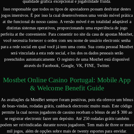
qualidade gráfica excepcional e jogabilidade fluida.
Isso responsable que todos os tipos de apostadores possam desfrutar destes
jogos imersivos. É por isso la cual desenvolvemos uma versão móvel prática
at the funcional do nosso casino. A versão móvel é en totalidad adaptável a
distintas sistemas operativos, proporcionando uma experiência de jogo
perfeita at the conveniente. Para consentir no site da casa de apostas Mostbet,
você necessita fornecer o orden com seu nome de usuário electronic senha
para a rede social em qual você já tem uma conta. Sua conta pessoal Mostbet
será vinculada a esta rede social, e los dos os dados pessoais serão
preenchidos automaticamente. O registro de uma Mostbet está disponível
através do Facebook, Google, VK, FINE, Twitter.
Mostbet Online Casino Portugal: Mobile App
& Welcome Benefit Guide
As avaliações da MostBet sempre foram positivas, pois ela oferece um bônus
de boas-vindas, rodadas grátis, cashback electronic muito mais. Este código
permite la cual novos jogadores de cassino recebam o bônus de até $ 300 ao
se registrar electronic fazer um depósito. Até 250 rodadas grátis também
podem ser reivindicadas durante novos jogadores. Tem mais de three or more
mil jogos, além de opções sobre mais de twenty esportes para envidar.