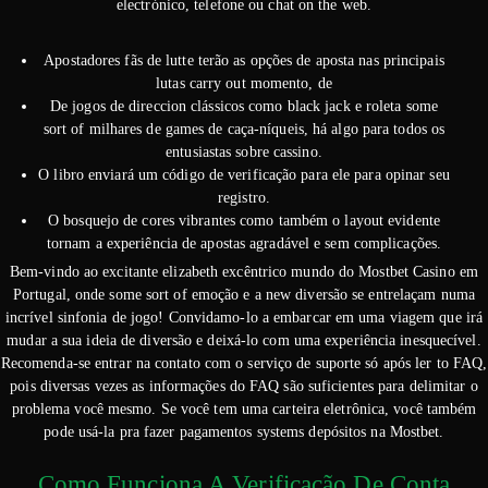
electrónico, telefone ou chat on the web.
Apostadores fãs de lutte terão as opções de aposta nas principais
lutas carry out momento, de
De jogos de direccion clássicos como black jack e roleta some
sort of milhares de games de caça-níqueis, há algo para todos os
entusiastas sobre cassino.
O libro enviará um código de verificação para ele para opinar seu
registro.
O bosquejo de cores vibrantes como também o layout evidente
tornam a experiência de apostas agradável e sem complicações.
Bem-vindo ao excitante elizabeth excêntrico mundo do Mostbet Casino em
Portugal, onde some sort of emoção e a new diversão se entrelaçam numa
incrível sinfonia de jogo! Convidamo-lo a embarcar em uma viagem que irá
mudar a sua ideia de diversão e deixá-lo com uma experiência inesquecível.
Recomenda-se entrar na contato com o serviço de suporte só após ler to FAQ,
pois diversas vezes as informações do FAQ são suficientes para delimitar o
problema você mesmo. Se você tem uma carteira eletrônica, você também
pode usá-la pra fazer pagamentos systems depósitos na Mostbet.
Como Funciona A Verificação De Conta