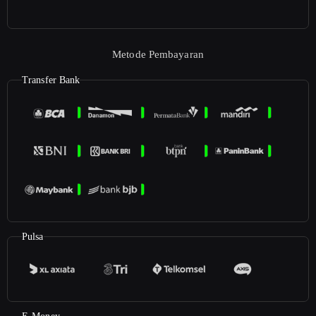
Metode Pembayaran
Transfer Bank
Pulsa