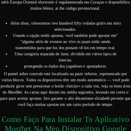
mhh Europa Oriental electronic é regulamentada em Curaçao e disponibiliza
muitos bônus, at the código promocional.
Além disso, oferecemos two hundred fifty rodadas grátis em slots
selecionados.
Usando a opção multi-apostas, você também pode apostar em”
“alguma série de eventos ao vivo os quais estão sendo
transmitidos para que los dos possam vê-los em tempo real.
Uma categoria separada de lazer, dividida em vários tipos de
loterias.
protegendo os dados dos jogadores e apostadores.
O painel sobre controle está localizado na parte inferior, representado por
vários blocos. Todos os dispositivos têm um modo automático — você pode
produzir giros sem pressionar o botão «Iniciar» a cada vez, veja os bons slots
do MostBet. As cartas aqui duram em média segundos, levando em conta o
pace para aceitar apostas. Isto garante o alto dinamismo elizabeth permite que
você faça muitas apostas em um curto período de tempo.
Como Faço Para Instalar To Aplicativo
Mostbet Na Meu Dispositivo Google