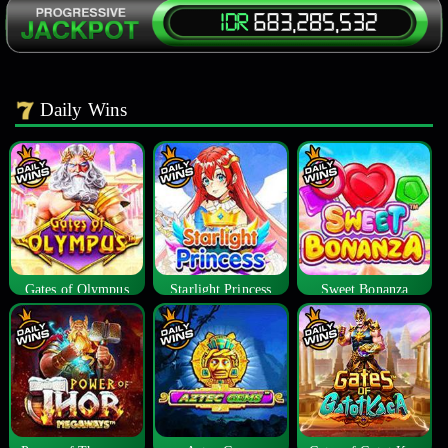
Daily Wins
Gates of Olympus
Starlight Princess
Sweet Bonanza