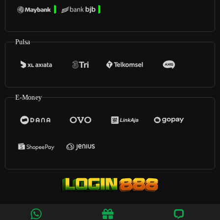
Pulsa
E-Money
©2023
Login888
. All rights reserved | 18+