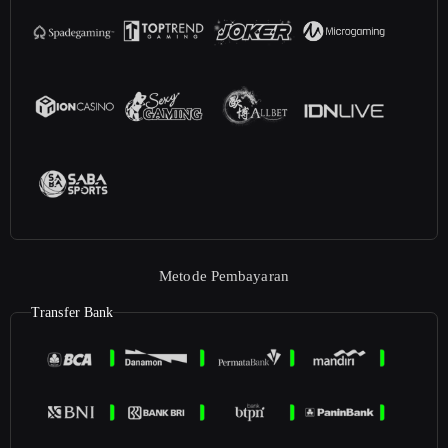
Metode Pembayaran
Transfer Bank