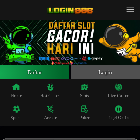
Beranda
Slot Online
Live Casino
Sportsbook
Arcade
Togel Online
Daftar
Login
Poker
Whatsapp
Home
Hot Games
Slots
Live Casino
Telegram
Sports
Arcade
Poker
Togel Online
Livechat