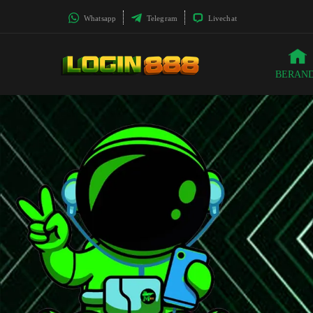
Whatsapp
Telegram
Livechat
BERAN