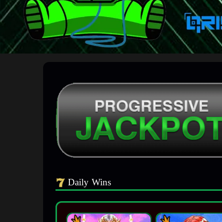
Daily Wins