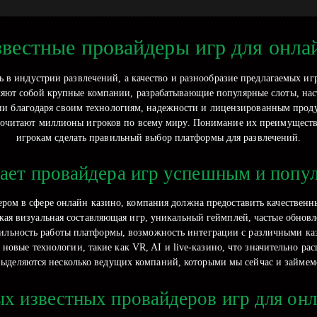
вестные провайдеры игр для онла
в индустрии развлечений, а качество и разнообразие предлагаемых игр
ляют собой крупные компании, разрабатывающие популярные слоты, наст
и благодаря своим технологиям, надежности и лицензированным проду
очитают миллионы игроков по всему миру. Понимание их преимуществ
игрокам сделать правильный выбор платформы для развлечений.
лает провайдера игр успешным и попу
ром в сфере онлайн казино, компания должна предоставить качественн
кая визуальная составляющая игр, уникальный геймплей, частые обнов
бильность работы платформы, возможность интеграции с различными к
новые технологии, такие как VR, AI и live-казино, что значительно ра
выделяются несколько ведущих компаний, которыми мы сейчас и займе
ых известных провайдеров игр для онл