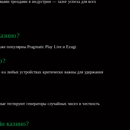
выми трендами в индустрии — залог успеха для всех
казино?
же популярны Pragmatic Play Live и Ezugi.
р?
р на любых устройствах критически важны для удержания
ые тестируют генераторы случайных чисел и честность
йн казино?