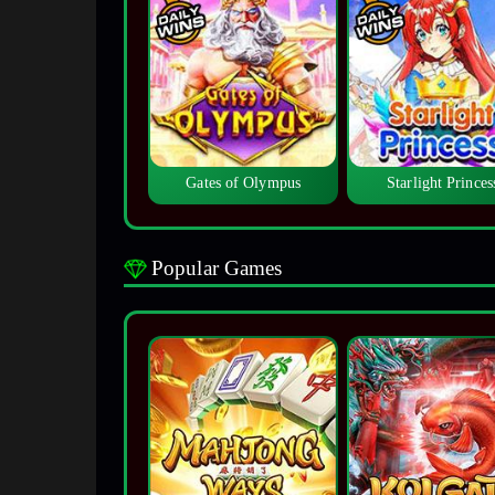
Gates of Olympus
Starlight Princes
Popular Games