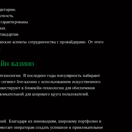
удиторию.
ктность.
 гарантированы.
вах.
тандартам.
еские аспекты сотрудничества с провайдерами. От этого
.
айн казино
 технологии. В последние годы популярность набирают
 сегмент live-казино с использованием искусственного
вестируют в блокчейн-технологии для обеспечения
влекательной для широкого круга пользователей.
ний. Благодаря их инновациям, широкому портфолио и
омогает операторам создать успешное и привлекательное