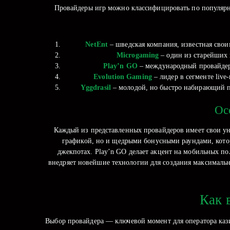
Провайдеры игр можно классифицировать по популярно
NetEnt
– шведская компания, известная свои
Microgaming
– один из старейших 
Play’n GO
– международный провайдер,
Evolution Gaming
– лидер в сегменте liv
Yggdrasil
– молодой, но быстро набирающий п
Ос
Каждый из представленных провайдеров имеет свои уни
графикой, но и щедрыми бонусными раундами, кото
джекпотах. Play’n GO делает акцент на мобильных по
внедряет новейшие технологии для создания максималь
Как 
Выбор провайдера — ключевой момент для оператора кази