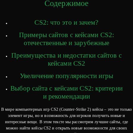
Содержимое
CS2: что это и зачем?
Примеры сайтов с кейсами CS2:
отечественные и зарубежные
Преимущества и недостатки сайтов с
кейсами CS2
Увеличение популярности игры
Выбор сайта с кейсами CS2: критерии
и рекомендации
В мире компьютерных игр CS2 (Counter-Strike 2) кейсы – это не только
элемент игры, но и возможность для игроков получить новые и
интересные вещи. В этом тексте мы рассмотрим лучшие сайты, где
можно найти кейсы CS2 и открыть новые возможности для своих