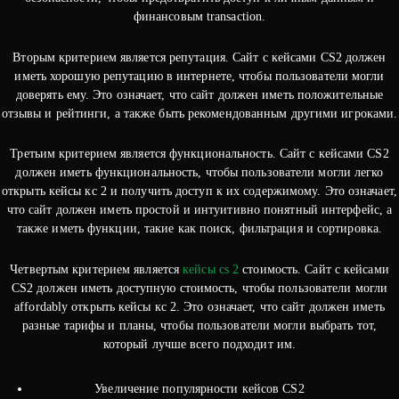
финансовым transaction.
Вторым критерием является репутация. Сайт с кейсами CS2 должен
иметь хорошую репутацию в интернете, чтобы пользователи могли
доверять ему. Это означает, что сайт должен иметь положительные
отзывы и рейтинги, а также быть рекомендованным другими игроками.
Третьим критерием является функциональность. Сайт с кейсами CS2
должен иметь функциональность, чтобы пользователи могли легко
открыть кейсы кс 2 и получить доступ к их содержимому. Это означает,
что сайт должен иметь простой и интуитивно понятный интерфейс, а
также иметь функции, такие как поиск, фильтрация и сортировка.
Четвертым критерием является
кейсы cs 2
стоимость. Сайт с кейсами
CS2 должен иметь доступную стоимость, чтобы пользователи могли
affordably открыть кейсы кс 2. Это означает, что сайт должен иметь
разные тарифы и планы, чтобы пользователи могли выбрать тот,
который лучше всего подходит им.
Увеличение популярности кейсов CS2