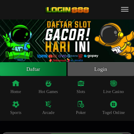
Beranda
Slot Online
Live Casino
Sportsbook
Arcade
Togel Online
Daftar
Login
Poker
Whatsapp
Home
Hot Games
Slots
Live Casino
Telegram
Sports
Arcade
Poker
Togel Online
Livechat