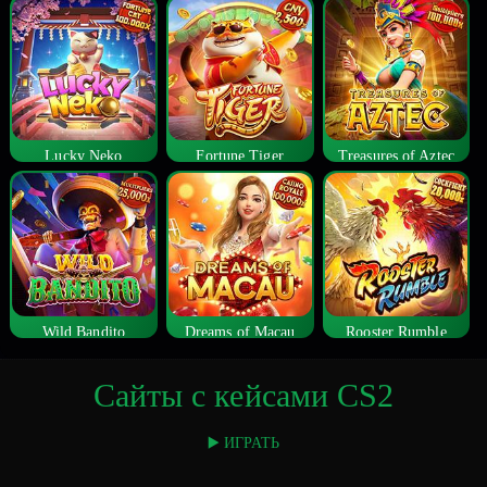
Lucky Neko
Fortune Tiger
Treasures of Aztec
Wild Bandito
Dreams of Macau
Rooster Rumble
Сайты с кейсами CS2
▶️ ИГРАТЬ