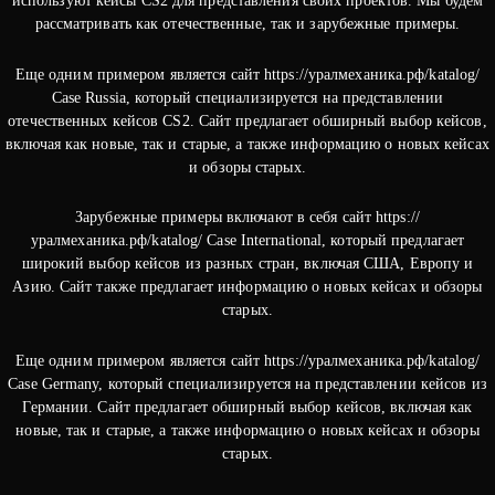
используют кейсы CS2 для представления своих проектов. Мы будем
рассматривать как отечественные, так и зарубежные примеры.
Еще одним примером является сайт https://уралмеханика.рф/katalog/
Case Russia, который специализируется на представлении
отечественных кейсов CS2. Сайт предлагает обширный выбор кейсов,
включая как новые, так и старые, а также информацию о новых кейсах
и обзоры старых.
Зарубежные примеры включают в себя сайт https://
уралмеханика.рф/katalog/ Case International, который предлагает
широкий выбор кейсов из разных стран, включая США, Европу и
Азию. Сайт также предлагает информацию о новых кейсах и обзоры
старых.
Еще одним примером является сайт https://уралмеханика.рф/katalog/
Case Germany, который специализируется на представлении кейсов из
Германии. Сайт предлагает обширный выбор кейсов, включая как
новые, так и старые, а также информацию о новых кейсах и обзоры
старых.