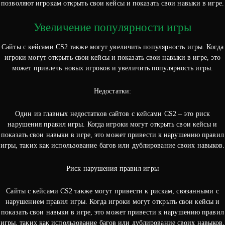
позволяют игрокам открыть свои кейсы и показать свои навыки в игре.
Увеличение популярности игры
Сайты с кейсами CS2 также могут увеличить популярность игры. Когда
игроки могут открыть свои кейсы и показать свои навыки в игре, это
может привлечь новых игроков и увеличить популярность игры.
Недостатки:
Один из главных недостатков сайтов с кейсами CS2 – это риск
нарушения правил игры. Когда игроки могут открыть свои кейсы и
показать свои навыки в игре, это может привести к нарушению правил
игры, таких как использование багов или дублирование своих навыков.
Риск нарушения правил игры
Сайты с кейсами CS2 также могут привести к рискам, связанными с
нарушением правил игры. Когда игроки могут открыть свои кейсы и
показать свои навыки в игре, это может привести к нарушению правил
игры, таких как использование багов или дублирование своих навыков.