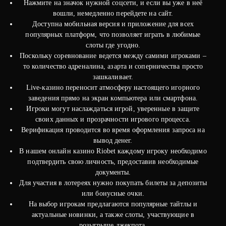
Нажмите на значок нужной соцсети, и если вы уже в неё
вошли, немедленно перейдете на сайт.
Доступна мобильная версия и приложение для всех
популярных платформ, что позволяет играть в любимые
слоты где угодно.
Поскольку соревнование ведется между самими игроками –
то количество адреналина, азарта и соперничества просто
зашкаливает.
Live-казино переносит атмосферу настоящего игорного
заведения прямо на экран компьютера или смартфона.
Игроки могут наслаждаться игрой, уверенные в защите
своих данных и прозрачности игрового процесса.
Верификация проводится во время оформления запроса на
вывод денег.
В нашем онлайн казино Riobet каждому игроку необходимо
подтвердить свою личность, предоставив необходимые
документы.
Для участия в лотереях нужно покупать билеты за депозиты
или бонусные очки.
На выбор игрокам предлагаются популярные тайтлы и
актуальные новинки, а также слоты, участвующие в
розыгрыше джекпота.