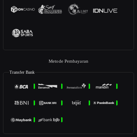
Metode Pembayaran
Transfer Bank