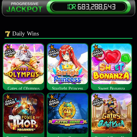
Daily Wins
Gates of Olympus
Starlight Princess
Sweet Bonanza