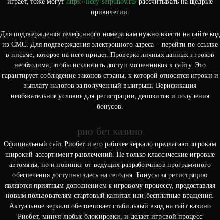
играет, тоже могут
https://licey-serpuhov.ru/
рассчитывать на щедрые
привилегии.
Для подтверждения телефонного номера вам нужно ввести на сайте код
из СМС. Для подтверждения электронного адреса – перейти по ссылке
в письме, которое на него придет. Проверка личных данных игроков
необходима, чтобы исключить доступ мошенников к сайту. Это
гарантирует соблюдение законов страны, к которой относятся игроки и
выплату налогов за полученный выигрыш. Верификация
необязательное условие для регистрации, депозитов и получения
бонусов.
рио бет казино
Официальный сайт Риобет и его рабочее зеркало предлагают игрокам
широкий ассортимент развлечений. Не только классические игровые
автоматы, но и новинки от ведущих разработчиков программного
обеспечения доступны здесь на сегодня. Бонусы за регистрацию
являются приятным дополнением к игровому процессу, предоставляя
новым пользователям стартовый капитал или бесплатные вращения.
Актуальное зеркало обеспечивает стабильный вход на сайт казино
Риобет, минуя любые блокировки, и делает игровой процесс