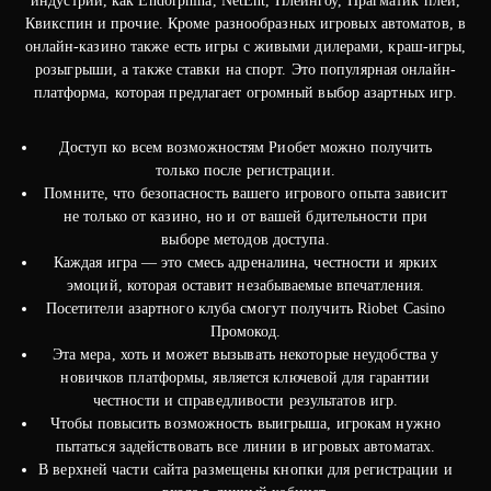
индустрии, как Endorphina, NetEnt, Плейнгоу, Прагматик плей,
Квикспин и прочие. Кроме разнообразных игровых автоматов, в
онлайн-казино также есть игры с живыми дилерами, краш-игры,
розыгрыши, а также ставки на спорт. Это популярная онлайн-
платформа, которая предлагает огромный выбор азартных игр.
Доступ ко всем возможностям Риобет можно получить
только после регистрации.
Помните, что безопасность вашего игрового опыта зависит
не только от казино, но и от вашей бдительности при
выборе методов доступа.
Каждая игра — это смесь адреналина, честности и ярких
эмоций, которая оставит незабываемые впечатления.
Посетители азартного клуба смогут получить Riobet Casino
Промокод.
Эта мера, хоть и может вызывать некоторые неудобства у
новичков платформы, является ключевой для гарантии
честности и справедливости результатов игр.
Чтобы повысить возможность выигрыша, игрокам нужно
пытаться задействовать все линии в игровых автоматах.
В верхней части сайта размещены кнопки для регистрации и