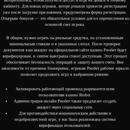
авторизоваться, чтобы получить доступ к игре на деньги и личному
кабинету. Для новых игроков, которе решили провести регистрацию
уже после загрузки приложения, предусмотрена форма регистрации.
Отыгрыш бонусов — это обязательное условие для их перечисления на
основной счет игрока.
В общем, нужно играть на реальные средства, по установленным
минимальным ставкам и в указанных слотах. После проверки
документов ваш аккаунт на официальном сайте казино Риобет будет
верифицирован, и снятие выигрыша станет доступным. Этот процесс
обеспечивает безопасность операций и защиту вашего счета. Вне
зависимости от причины блокировки, игрокам Риобет рабочее зеркало
позволит продолжить игру в выбранном режиме.
Активировать работающий промокод разрешается всем
пользователям казино Riobet.
Администрация онлайн Риобет также предлагает создать
аккаунт через социальные сети.
Для противодействия мошенническим действиям и
недобросовестной игре, у нас была реализована система
верификации пользователей.