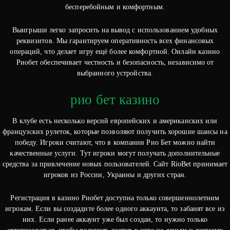
бесперебойным и комфортным.
Выигрыши легко запросить на вывод с использованием удобных
реквизитов. Мы гарантируем оперативность всех финансовых
операций, что делает игру ещё более комфортной. Онлайн казино
Риобет обеспечивает честность и безопасность, независимо от
выбранного устройства.
рио бет казино
В клубе есть несколько версий европейских и американских или
французских рулеток, которые позволяют получить хорошие шансы на
победу. Игроки считают, что в компании Рио Бет можно найти
качественные услуги. Тут игроки могут получать дополнительные
средства за привлечение новых пользователей. Сайт RioBet принимает
игроков из России, Украины и других стран.
Регистрация в казино Риобет доступна только совершеннолетним
игрокам. Если вы создадите более одного аккаунта, то забанят все из
них. Если ранее аккаунт уже был создан, то нужно только