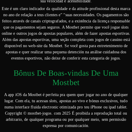
sua velocidad e acessibilidade.
Este é um claro indicador da qualidade e da atitude profissional desta marca
no ano de relação a teus clientes e” “suas necessidades. Os pagamentos são
feitos através de canais criptografados, e a existência da licença responsable
que os pagamentos sejam seguros. A Mostbet permite que você jogue slots
online e outros jogos de apostas populares, além de fazer apostas esportivas.
Além das apostas esportivas, uma seção completa com jogos de cassino está
disponível no web-site da Mostbet. Se você gosta para entretenimento de
apostas e quer realizar uma pequena detención na análise cuidadosa dos
eventos esportivos, não deixe de conferir esta categoria de jogos.
Bônus De Boas-vindas De Uma
Mostbet
A app iOS da Mostbet é perfeita pra quem quer jogar no ano de qualquer
lugar. Com ela, tu acessas slots, apostas ao vivo e bónus exclusivos, tudo
numa interface fluida electronic otimizada pro teu iPhone ou ipad tablet.
Copyright © mostbet-jogos. com 2025 É proibida a reprodução total ou
arbitrario, de qualquer programa ou por qualquer meio, sem permissão
expressa por comunicación.