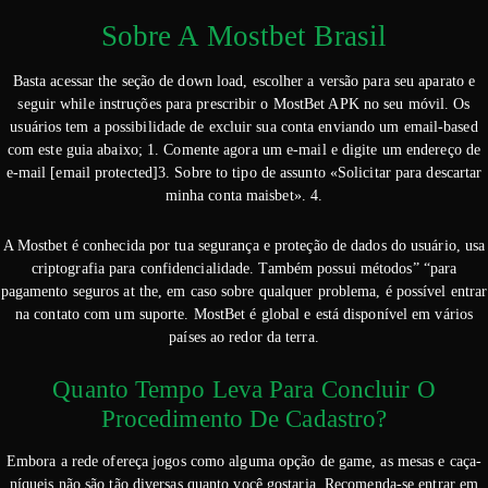
Sobre A Mostbet Brasil
Basta acessar the seção de down load, escolher a versão para seu aparato e
seguir while instruções para prescribir o MostBet APK no seu móvil. Os
usuários tem a possibilidade de excluir sua conta enviando um email-based
com este guia abaixo; 1. Comente agora um e-mail e digite um endereço de
e-mail [email protected]3. Sobre to tipo de assunto «Solicitar para descartar
minha conta maisbet». 4.
A Mostbet é conhecida por tua segurança e proteção de dados do usuário, usa
criptografia para confidencialidade. Também possui métodos” “para
pagamento seguros at the, em caso sobre qualquer problema, é possível entrar
na contato com um suporte. MostBet é global e está disponível em vários
países ao redor da terra.
Quanto Tempo Leva Para Concluir O
Procedimento De Cadastro?
Embora a rede ofereça jogos como alguma opção de game, as mesas e caça-
níqueis não são tão diversas quanto você gostaria. Recomenda-se entrar em