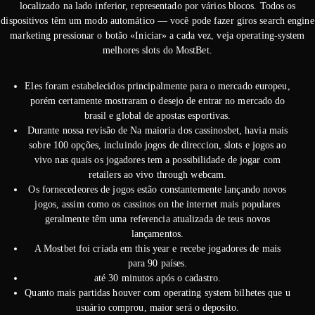
localizado na lado inferior, representado por vários blocos. Todos os
dispositivos têm um modo automático — você pode fazer giros search engine
marketing pressionar o botão «Iniciar» a cada vez, veja operating-system
melhores slots do MostBet.
Eles foram estabelecidos principalmente para o mercado europeu,
porém certamente mostraram o desejo de entrar no mercado do
brasil e global de apostas esportivas.
Durante nossa revisão de Na maioria dos cassinosbet, havia mais
sobre 100 opções, incluindo jogos de direccion, slots e jogos ao
vivo nas quais os jogadores tem a possibilidade de jogar com
retailers ao vivo through webcam.
Os fornecedeores de jogos estão constantemente lançando novos
jogos, assim como os cassinos on the internet mais populares
geralmente têm uma referencia atualizada de teus novos
lançamentos.
A Mostbet foi criada em this year e recebe jogadores de mais
para 90 países.
até 30 minutos após o cadastro.
Quanto mais partidas houver com operating system bilhetes que u
usuário comprou, maior será o deposito.