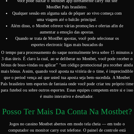
Você pode baixar o MostBet app diretamente carry out site
MostBet País brasileiro.
Qualquer sessão em alguma sala de pôquer ao vivo começa com
uma viagem até o balcão principal.
Além disso, o Mostbet oferece várias promoções e ofertas afin de
aumentar a emoção das apostas.
Quando se trata de MostBet apostas, você pode selecionar os
esportes electronic ligas mais buscados do
O tempo para processamento do saque normalmente leva sobre 15 minutos a
3 dias úteis. É claro la cual, ao se deliberar no Mostbet, você pode receber o
bônus de boas-vindas ou aplicar” “um código promocional pra receber ainda
mais bônus. Assim, quando você aposta na vitória de o time, é imprecindible
que o period vença así que usted tua aposta seja bem-sucedida. A Mostbet
País brasileiro tem esportes de fantasia onde você pode criar teu próprio time
para futebol ou sobre outros esportes. Essas equipes competem entre si e isso
é muito interativo e desafiador.
Posso Ter Mais Da Conta Na Mostbet?
Jogos no cassino Mostbet abertos em modo tela cheia — em todo o
computador ou monitor carry out telefone. O painel de controle está