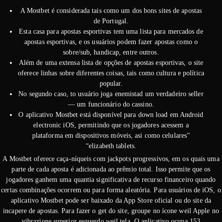
A Mostbet é considerada tais como um dos bons sites de apostas
de Portugal.
Esta casa para apostas esportivas tem uma lista para mercados de
apostas esportivas, e os usuários podem fazer apostas como o
sobre/sub, handicap, entre outros.
Além de uma extensa lista de opções de apostas esportivas, o site
oferece linhas sobre diferentes coisas, tais como cultura e política
popular.
No segundo caso, to usuário joga enemistad um verdadeiro seller
— um funcionário do cassino.
O aplicativo Mostbet está disponível para down load em Android
electronic iOS, permitindo que os jogadores acessem a
plataforma em dispositivos móveis, asi como celulares”
“elizabeth tablets.
A Mostbet oferece caça-níqueis com jackpots progressivos, em os quais uma
parte de cada aposta é adicionada ao prêmio total. Isso permite que os
jogadores ganhem uma quantia significativa de recurso financeiro quando
certas combinações ocorrem ou para forma aleatória. Para usuários de iOS, o
aplicativo Mostbet pode ser baixado da App Store oficial ou do site da
incapere de apostas. Para fazer o get do site, groupe no ícone weil Apple no
vibrazione superior esquerdo weil tela. O aplicativo ocupa 153