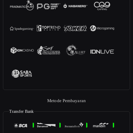
Metode Pembayaran
Transfer Bank