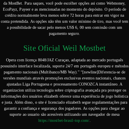
da MostBet. Para saques, você pode escolher opções asi como Webmoney,
EcoPayz, Payeer e as mencionadas no momento do depósito. O período de
crédito normalmente leva menos sobre 72 horas para entrar em vigor na
conta pretendida. As opções não têm um valor mínimo de tiro, mas você tem
a possibilidade de sacar pelo menos US$ 6, 00 sem comissão com um
pagamento seguro.
Site Oficial Weil Mostbet
Opera com licença 8048/JAZ Curaçao, adaptada ao mercado português
possuindo interface localizada, suporte 24/7 em português europeu e métodos
pagamento nacionais (Multibanco/MB Way).” “[newline]Diferencia-se de
versões mundiais através promoções exclusivas eventos nacionais, chances
ajustadas Liga Portuguesa e processamento CONOZCA instantâneo. A
organizacion utiliza tecnologia sobre criptografia avançada pra proteger os
informações dos usuários elizabeth oferece uma experiência de jogo holistica
e justa. Além disso, o site é licenciado elizabeth segue regulamentações para
garantir a confiança e segurança dos jogadores. As opções para chegar ao
suporte ao usuario são acessíveis utilizando um navegador de mesa
https://mostbet-brasil-top.com/
.