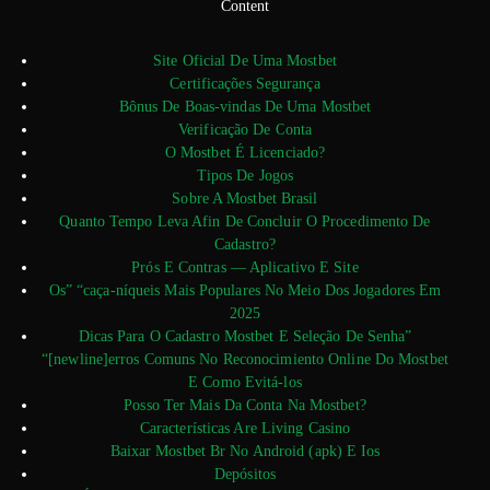
Content
Site Oficial De Uma Mostbet
Certificações Segurança
Bônus De Boas-vindas De Uma Mostbet
Verificação De Conta
O Mostbet É Licenciado?
Tipos De Jogos
Sobre A Mostbet Brasil
Quanto Tempo Leva Afin De Concluir O Procedimento De
Cadastro?
Prós E Contras — Aplicativo E Site
Os” “caça-níqueis Mais Populares No Meio Dos Jogadores Em
2025
Dicas Para O Cadastro Mostbet E Seleção De Senha”
“[newline]erros Comuns No Reconocimiento Online Do Mostbet
E Como Evitá-los
Posso Ter Mais Da Conta Na Mostbet?
Características Are Living Casino
Baixar Mostbet Br No Android (apk) E Ios
Depósitos