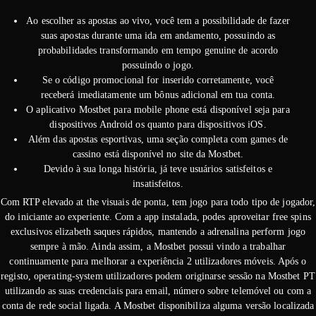
Ao escolher as apostas ao vivo, você tem a possibilidade de fazer
suas apostas durante uma ida em andamento, possuindo as
probabilidades transformando em tempo genuine de acordo
possuindo o jogo.
Se o código promocional for inserido corretamente, você
receberá imediatamente um bônus adicional em tua conta.
O aplicativo Mostbet para mobile phone está disponível seja para
dispositivos Android os quanto para dispositivos iOS.
Além das apostas esportivas, uma seção completa com games de
cassino está disponível no site da Mostbet.
Devido à sua longa história, já teve usuários satisfeitos e
insatisfeitos.
Com RTP elevado at the visuais de ponta, tem jogo para todo tipo de jogador,
do iniciante ao experiente. Com a app instalada, podes aproveitar free spins
exclusivos elizabeth saques rápidos, mantendo a adrenalina perform jogo
sempre à mão. Ainda assim, a Mostbet possui vindo a trabalhar
continuamente para melhorar a experiência 2 utilizadores móveis. Após o
registo, operating-system utilizadores podem originarse sessão na Mostbet PT
utilizando as suas credenciais para email, número sobre telemóvel ou com a
conta de rede social ligada. A Mostbet disponibiliza alguma versão localizada