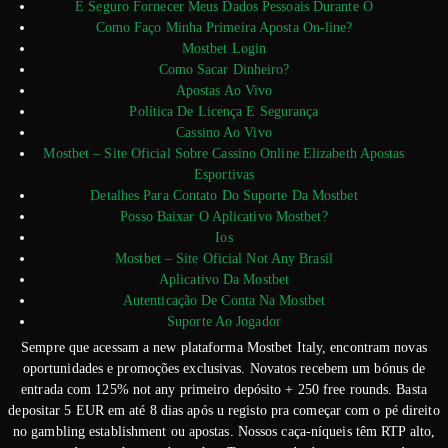
É Seguro Fornecer Meus Dados Pessoais Durante O
Como Faço Minha Primeira Aposta On-line?
Mostbet Login
Como Sacar Dinheiro?
Apostas Ao Vivo
Política De Licença E Segurança
Cassino Ao Vivo
Mostbet – Site Oficial Sobre Cassino Online Elizabeth Apostas
Esportivas
Detalhes Para Contato Do Suporte Da Mostbet
Posso Baixar O Aplicativo Mostbet?
Ios
Mostbet – Site Oficial Not Any Brasil
Aplicativo Da Mostbet
Autenticação De Conta Na Mostbet
Suporte Ao Jogador
Sempre que acessam a new plataforma Mostbet Italy, encontram novas
oportunidades e promoções exclusivas. Novatos recebem um bónus de
entrada com 125% not any primeiro depósito + 250 free rounds. Basta
depositar 5 EUR em até 8 dias após u registo pra começar com o pé direito
no gambling establishment ou apostas. Nossos caça-níqueis têm RTP alto,