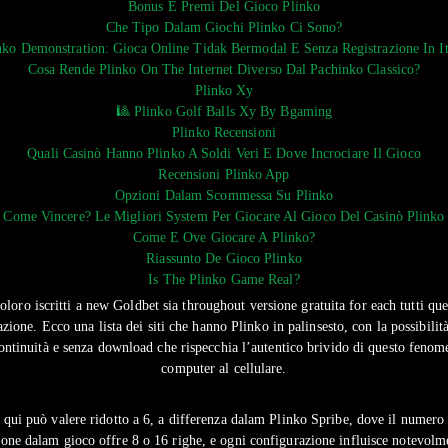
Bonus E Premi Del Gioco Plinko
Che Tipo Dalam Giochi Plinko Ci Sono?
nko Demonstration: Gioca Online Tidak Bermodal E Senza Registrazione In It
Cosa Rende Plinko On The Internet Diverso Dal Pachinko Classico?
Plinko Xy
🎱 Plinko Golf Balls Xy By Bgaming
Plinko Recensioni
Quali Casinò Hanno Plinko A Soldi Veri E Dove Incrociare Il Gioco
Recensioni Plinko App
Opzioni Dalam Scommessa Su Plinko
Come Vincere? Le Migliori System Per Giocare Al Gioco Del Casinò Plinko
Come E Ove Giocare A Plinko?
Riassunto De Gioco Plinko
Is The Plinko Game Real?
 coloro iscritti a new Goldbet sia throughout versione gratuita for each tutti 
zione. Ecco una lista dei siti che hanno Plinko in palinsesto, con la possibilit
tinuità e senza download che rispecchia l’autentico brivido di questo fenomeno 
computer al cellulare.
 qui può valere ridotto a 6, a differenza dalam Plinko Spribe, dove il numero
one dalam gioco offre 8 o 16 righe, e ogni configurazione influisce notevolmen