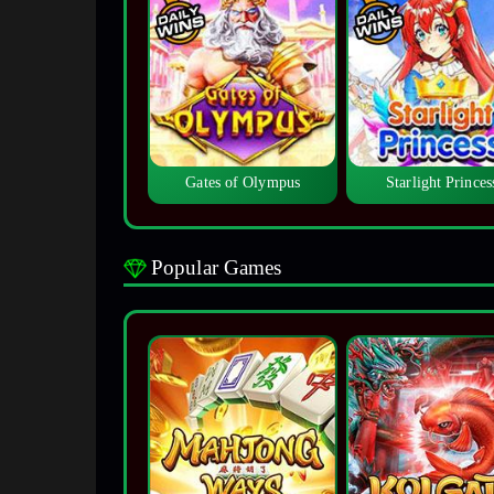
Gates of Olympus
Starlight Princes
Popular Games