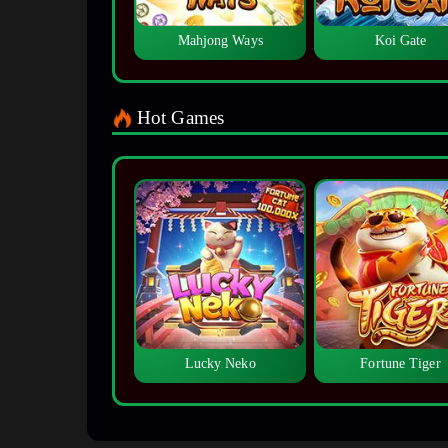
Mahjong Ways
Koi Gate
Hot Games
Lucky Neko
Fortune Tiger