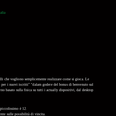
alia
quelli che vogliono semplicemente realizzare come si gioca. Le
à per i nuovi iscritti” “dalam godere del bonus di benvenuto sul
basato sulla fisica su tutti i actually dispositivi, dal desktop
 piccolissimo è 12.
te sulle possibilità di vincita.