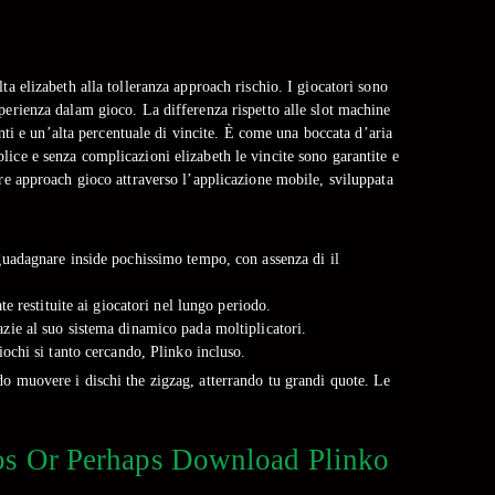
ta elizabeth alla tolleranza approach rischio. I giocatori sono
perienza dalam gioco. La differenza rispetto alle slot machine
ti e un’alta percentuale di vincite. È come una boccata d’aria
ice e senza complicazioni elizabeth le vincite sono garantite e
ere approach gioco attraverso l’applicazione mobile, sviluppata
 guadagnare inside pochissimo tempo, con assenza di il
e restituite ai giocatori nel lungo periodo.
azie al suo sistema dinamico pada moltiplicatori.
giochi si tanto cercando, Plinko incluso.
o muovere i dischi the zigzag, atterrando tu grandi quote. Le
nos Or Perhaps Download Plinko