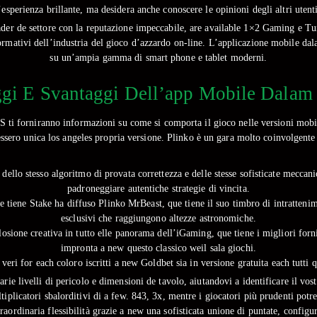
esperienza brillante, ma desidera anche conoscere le opinioni degli altri utenti
leader de settore con la reputazione impeccabile, are available 1×2 Gaming e T
d normativi dell’industria del gioco d’azzardo on-line. L’applicazione mobile d
su un’ampia gamma di smart phone e tablet moderni.
gi E Svantaggi Dell’app Mobile Dalam
S ti forniranno informazioni su come si comporta il gioco nelle versioni mobil
sero unica los angeles propria versione. Plinko è un gara molto coinvolgente che
dello stesso algoritmo di provata correttezza e delle stesse sofisticate meccan
padroneggiare autentiche strategie di vincita.
tiene Stake ha diffuso Plinko MrBeast, que tiene il suo timbro di intrattenime
esclusivi che raggiungono altezze astronomiche.
losione creativa in tutto elle panorama dell’iGaming, que tiene i migliori forni
impronta a new questo classico weil sala giochi.
i veri for each coloro iscritti a new Goldbet sia in versione gratuita each tutt
rie livelli di pericolo e dimensioni de tavolo, aiutandovi a identificare il vos
plicatori sbalorditivi di a few. 843, 3x, mentre i giocatori più prudenti potr
aordinaria flessibilità grazie a new una sofisticata unione di puntate, configura