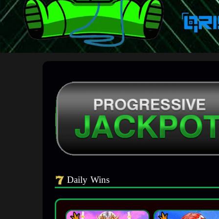
Daily Wins