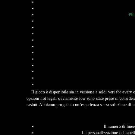
Pli
Il gioco è disponibile sia in versione a soldi veri for every
opzioni not legali ovviamente low sono state prese in considera
casinò. Abbiamo progettato un’esperienza senza soluzione di con
Il numero di linee
La personalizzazione del tabell