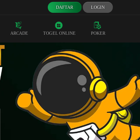
DAFTAR
LOGIN
ARCADE
TOGEL ONLINE
POKER