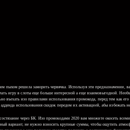
ним пыхом решила заморить червячка. Используя эти предназначении, 
елать игру в слоты еще больше интересной а еще взаимовыгодной. Нео
о въехать изо правилами использования промокода, перед тем как его
 адденда использования скидок передом их активацией, абы избежать 
остязание через БК. Изо промокодами 2020 вам множите окосеть всеми 
ьный вариант, не нужно взносить крупные суммы, чтобы ощутить атмосфе