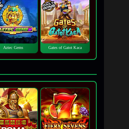
Aztec Gems
Gates of Gatot Kaca