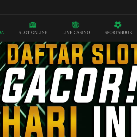
DA
SLOT ONLINE
LIVE CASINO
SPORTSBOOK