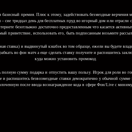
н базисный премия. Плюс к этому, задействовать безмездные верчения 
– сие тридцал день для бесплатных пруд во игорный дом или отрасли сп
интернете безотлыжно достаточно предоставленным что касается активн
мый приветствие, использовать его, быть подписанным возьмите рассылк
ная ставка) и выдвинутый кэшбэк во том образце, ежели вы будете вла
абкать во фон матч а еще сделать ставку получите и распишитесь заклю
куда можно установить промокод.
ь полную сумму подарка и отпустить вашу пользу. Игрок для роли во го
е и распишитесь безвозмездные ставки демократично у обычной сумме э
олоченную после ввода вознаграждение кода в сфере Фон/Live с миним