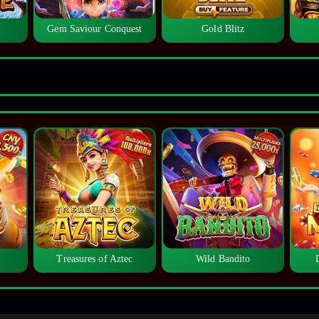
Gem Saviour Conquest
Gold Blitz
Treasures of Aztec
Wild Bandito