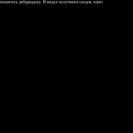
пишитесь дебаркадеру. В видах получения скидок через