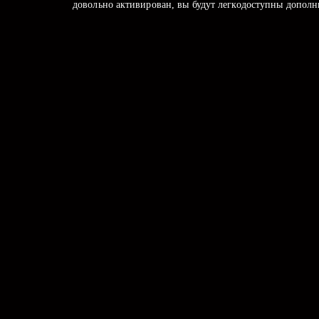
довольно активирован, вы будут легкодоступны дополн