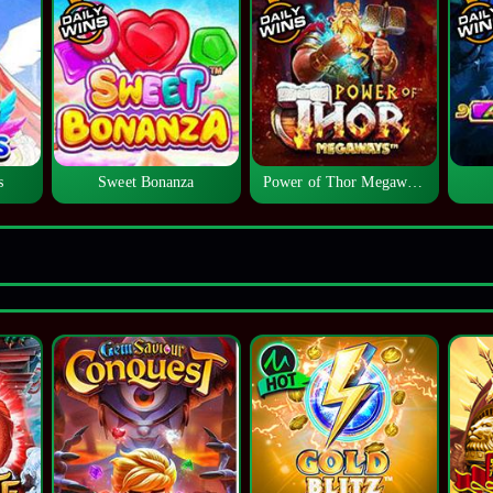
s
Sweet Bonanza
Power of Thor Megaways