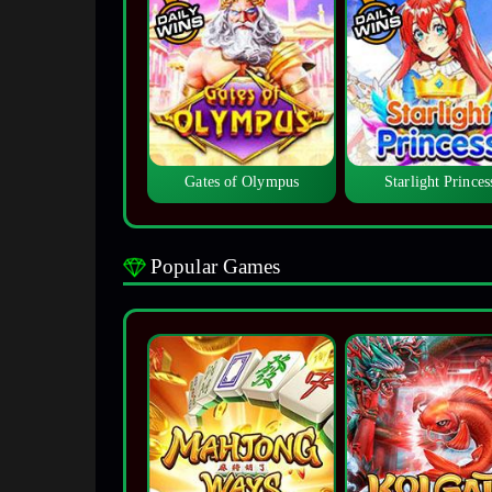
Gates of Olympus
Starlight Princes
Popular Games