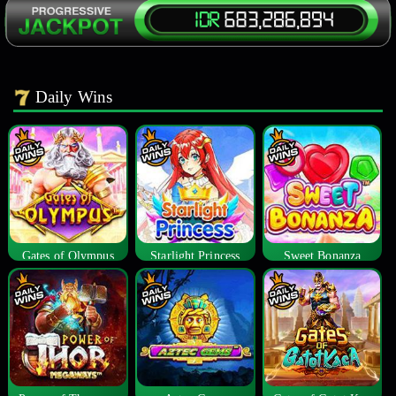
Daily Wins
Gates of Olympus
Starlight Princess
Sweet Bonanza