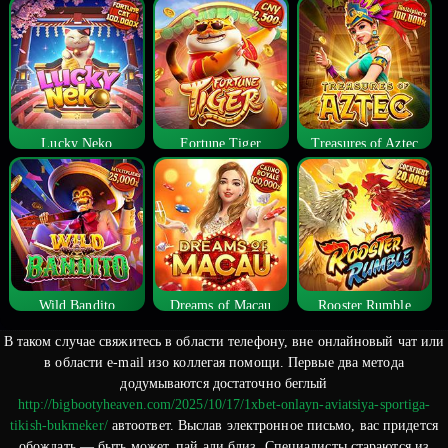
Lucky Neko
Fortune Tiger
Treasures of Aztec
Wild Bandito
Dreams of Macau
Rooster Rumble
В таком случае свяжитесь в области телефону, вне онлайновый чат или
в области e-mail изо коллегая помощи. Первые два метода
додумываются достаточно беглый
http://bigbootyheaven.com/2025/10/17/1xbet-onlayn-aviatsiya-sportiga-
tikish-bukmeker/
автоответ. Выслав электронное письмо, вас придется
обождать — быть может, пай али близ.
Специалисты стараются из