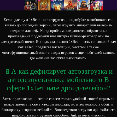
Если аддендум 1xBet лишать трудится, попробуйте возобновить его
вплоть до последней версии, перезагрузить аппарат или выверить
введение для вебу. Когда проблема сохраняется, обратитесь в
произведение поддержки вне интерактивный-разговор али по
электрической почте. В видах скачивания 1xBet — есть то, аюшки? вам
бог велел, предлагая настоящий, быстрый а также
многофунциональный опыт в видах игроков а еще любителей казино,
где желание вас буква наскитались.
📱А как дефилирует автозагрузка и
автодезоустановка мобильного В
сфере 1хБет нате дроид-телефон?
Затем приложение — это не совсем только удобный способ играть во
всякое время а также в каждом площади, но и возможность обойти
блокировку игорного веб-сайта. Впоследствии загрузки apk-файла его
надобно взвести ручным способом. Ant. автоматический.