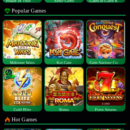
Power of Thor Megaways
Aztec Gems
Gates of Gatot Kaca
Popular Games
Mahjong Ways
Koi Gate
Gem Saviour Conquest
Gold Blitz
Roma
Fiery Sevens
Hot Games