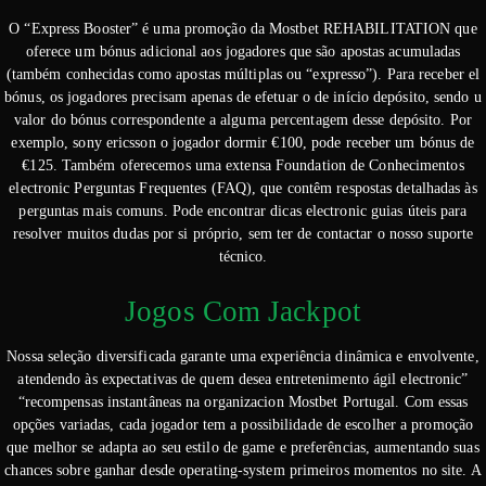
O “Express Booster” é uma promoção da Mostbet REHABILITATION que
oferece um bónus adicional aos jogadores que são apostas acumuladas
(também conhecidas como apostas múltiplas ou “expresso”). Para receber el
bónus, os jogadores precisam apenas de efetuar o de início depósito, sendo u
valor do bónus correspondente a alguma percentagem desse depósito. Por
exemplo, sony ericsson o jogador dormir €100, pode receber um bónus de
€125. Também oferecemos uma extensa Foundation de Conhecimentos
electronic Perguntas Frequentes (FAQ), que contêm respostas detalhadas às
perguntas mais comuns. Pode encontrar dicas electronic guias úteis para
resolver muitos dudas por si próprio, sem ter de contactar o nosso suporte
técnico.
Jogos Com Jackpot
Nossa seleção diversificada garante uma experiência dinâmica e envolvente,
atendendo às expectativas de quem desea entretenimento ágil electronic”
“recompensas instantâneas na organizacion Mostbet Portugal. Com essas
opções variadas, cada jogador tem a possibilidade de escolher a promoção
que melhor se adapta ao seu estilo de game e preferências, aumentando suas
chances sobre ganhar desde operating-system primeiros momentos no site. A