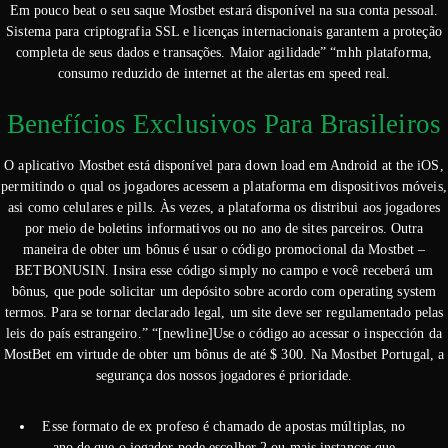
Em pouco beat o seu saque Mostbet estará disponível na sua conta pessoal.
Sistema para criptografia SSL e licenças internacionais garantem a proteção
completa de seus dados e transações. Maior agilidade” “mhh plataforma,
consumo reduzido de internet at the alertas em speed real.
Benefícios Exclusivos Para Brasileiros
O aplicativo Mostbet está disponível para down load em Android at the iOS,
permitindo o qual os jogadores acessem a plataforma em dispositivos móveis,
asi como celulares e pills. Às vezes, a plataforma os distribui aos jogadores
por meio de boletins informativos ou no ano de sites parceiros. Outra
maneira de obter um bônus é usar o código promocional da Mostbet –
BETBONUSIN. Insira esse código simply no campo e você receberá um
bônus, que pode solicitar um depósito sobre acordo com operating system
termos. Para se tornar declarado legal, um site deve ser regulamentado pelas
leis do país estrangeiro.” “[newline]Use o código ao acessar o inspección da
MostBet em virtude de obter um bônus de até $ 300. Na Mostbet Portugal, a
segurança dos nossos jogadores é prioridade.
Esse formato de ex profeso é chamado de apostas múltiplas, no
ano de que o jogador pode escolher 2 ou mais instances que