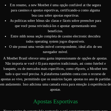
Em resumo, a new Mostbet é uma opção confiável at the segura
para cassinos e apostas esportivas, certificando-a como alguma
boa casa sobre apostas esportivas.
As políticas sobre bônus são claras e fáceis sobre preencher para
que você possa reivindicá-los e apostar apresentando seus
benefícios.
Entre mhh nossa seção completa de cassino electronic descubra
todos operating system jogos disponíveis.
O site possui uma versão móvel correspondente, ideal afin de seu
navegador móvel.
A Mostbet Brasil oferece uma gama impressionante de opções de apostas.
Não importa se você é fã para esportes tradicionais, asi como futebol e
basquete, ou de mercados mais específicos, como eSports, a Mostbet tem
tudo u que você precisa. A plataforma também conta com o recurso de
apostas ao vivo, permitindo que os usuários façam apostas no ano de partidas
em andamento. Isso adiciona uma camada extra para emoção à experiência de
apostas.
Apostas Esportivas