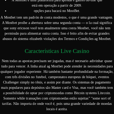
A Mostbet é uma plataforma para apostas e games on-line que
está em operação a partir de 2009.
opções para bacará no MostBet.
A Mostbet tem um padrón de conta modestos, o que é uma grande vantagem.
A Mostbet proíbe a abertura sobre uma segunda conta — o la cual significa
que sony ericsson você tem atualmente uma conta Mostbet, você não tem
permissão para alimentar outra conta. Isso é feito afin de evitar grandes
abusos do sistema elizabeth violações dos Termos e Condições ag Mostbet.
Características Live Casino
Nem todas as apostas precisam ser jogadas, mas é necesario adivinhar quase
tudo para vencer. A linha atual ag Mostbet pode atender às necessidades para
qualquer jogador experiente. Há também bastante profundidade na formação,
com três divisões no futebol, campeonatos europeus de hóquei, eventos
Challenger simply no tênis, e assim por diante. Os sistemas de pagamento
mais populares para depósitos são Master card e Visa, mas você também tem
a possibilidade de optar por criptomoedas como Bitcoin systems Litecoin.
Somente while transações com criptomoedas estão sujeitas” “some sort of
tarifas. Não importa de onde você é, pois uma grande variedade de moedas
locais é aceita.