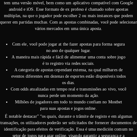
tem uma versão móvel, bem como um aplicativo compatível com Google
android e iOS. Esse formato de ex profeso é chamado sobre apostas
múltiplas, na que o jogador pode escolher 2 ou mais instances que podem
querer em partidas muchas. Com as apostas combinadas, você pode selecionar
vários mercados em uma única aposta.
Com ele, você pode jogar at the fazer apostas para forma segura
no ano de qualquer lugar.
A maneira mais rápida e fácil de alimentar uma conta sobre jogo
é to registro via redes sociais.
A categoria de apostas cependant extensa, na qual milhares de
eventos diferentes em dezenas de esportes estão disponíveis todos
os dias.
Com odds atualizadas em tempo real e transmissões ao vivo, você
nunca perde um momento da ação.
Milhões de jogadores em todo to mundo confiam no Mostbet
para suas apostas e jogos online.
É notable destacar” “os quais, durante o trâmite de registo e em algumas
transações, os utilizadores poderão ser solicitados the fornecer documentos de
identificação para efeitos de verificação. Essa é uma medición comum no
setor de jogos para azar online, visando garantir a segurança e a