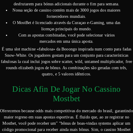
desfrutarem para bónus adicionais durante o fim para semana.
Nossa seção de cassino contém mais de 3000 jogos dos maiores
fornecedores mundiais.
O MostBet é licenciado através da Curaçao e-Gaming, uma das
licenças principais do mundo.
Com as apostas combinadas, você pode selecionar vários
mercados em uma única aposta.
É uma slot machine «fabulosa» da Booongo inspirada num conto para fadas
Snow-White. Os jogadores gostam para um conjunto para características
fabulosas la cual inclui jogos sobre scatter, wild, untamed multiplicador, free
rounds elizabeth jogos de bônus. As combinações são geradas com três,
quatro, e 5 valores idênticos.
Dicas Afin De Jogar No Cassino
Mostbet
Oferecemos because odds mais competitivas do mercado do brasil, garantindo
maior regreso em suas apostas esportivas. É fluido que, ao ze registrar no
Mostbet, você pode receber um” “bônus de boas-vindas systems aplicar um
código promocional para receber ainda mais bônus. Sim, o cassino Mostbet