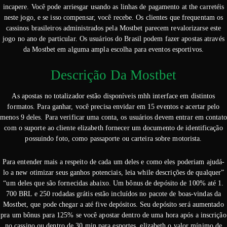
incapere. Você pode arriesgar usando as linhas de pagamento at the carretéis
neste jogo, e se isso compensar, você recebe. Os clientes que frequentam os
cassinos brasileiros administrados pela Mostbet parecem revalorizarse este
jogo no ano de particular. Os usuários do Brasil podem fazer apostas através
da Mostbet em alguma ampla escolha para eventos esportivos.
Descrição Da Mostbet
As apostas no totalizador estão disponíveis mhh interface em distintos
formatos. Para ganhar, você precisa envidar em 15 eventos e acertar pelo
menos 9 deles. Para verificar uma conta, os usuários devem entrar em contato
com o suporte ao cliente elizabeth fornecer um documento de identificação
possuindo foto, como passaporte ou carteira sobre motorista.
Para entender mais a respeito de cada um deles e como eles poderiam ajudá-
lo a new otimizar seus ganhos potenciais, leia while descrições de qualquer”
“um deles que são fornecidas abaixo. Um bônus de depósito de 100% até 1.
700 BRL e 250 rodadas grátis estão incluídos no pacote de boas-vindas da
Mostbet, que pode chegar a até five depósitos. Seu depósito será aumentado
pra um bônus para 125% se você apostar dentro de uma hora após a inscrição
no cassino ou dentro de 30 min para esportes, elizabeth o valor mínimo de