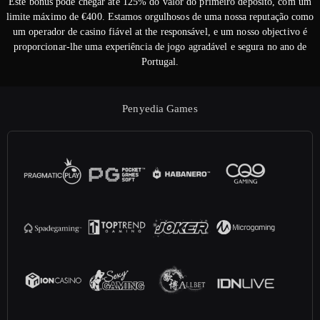
Este bónus pode chegar até 125% do valor do primeiro depósito, com um
limite máximo de €400. Estamos orgulhosos de uma nossa reputação como
um operador de casino fiável at the responsável, e um nosso objectivo é
proporcionar-lhe uma experiência de jogo agradável e segura no ano de
Portugal.
Penyedia Games