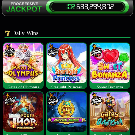
Daily Wins
Gates of Olympus
Starlight Princess
Sweet Bonanza