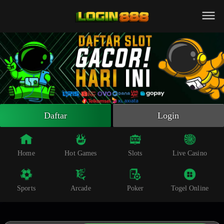
Beranda
Slot Online
Live Casino
Sportsbook
Arcade
Togel Online
Daftar
Login
Poker
Whatsapp
Home
Hot Games
Slots
Live Casino
Telegram
Sports
Arcade
Poker
Togel Online
Livechat