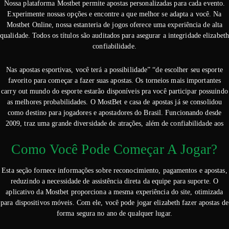
Nossa plataforma Mostbet permite apostas personalizadas para cada evento.
Experimente nossas opções e encontre a que melhor se adapta a você. Na
Mostbet Online, nossa estanteria de jogos oferece uma experiência de alta
qualidade. Todos os títulos são auditados para asegurar a integridade elizabeth
confiabilidade.
Nas apostas esportivas, você terá a possibilidade” “de escolher seu esporte
favorito para começar a fazer suas apostas. Os torneios mais importantes
carry out mundo do esporte estarão disponíveis pra você participar possuindo
as melhores probabilidades. O MostBet e casa de apostas já se consolidou
como destino para jogadores e apostadores do Brasil. Funcionando desde
2009, traz uma grande diversidade de atrações, além de confiabilidade aos
Como Você Pode Começar A Jogar?
Esta seção fornece informações sobre reconocimiento, pagamentos e apostas,
reduzindo a necessidade de assistência direta da equipe para suporte. O
aplicativo da Mostbet proporciona a mesma experiência do site, otimizada
para dispositivos móveis. Com ele, você pode jogar elizabeth fazer apostas de
forma segura no ano de qualquer lugar.