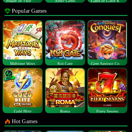
Power of Thor Megaways
Aztec Gems
Gates of Gatot Kaca
Popular Games
Mahjong Ways
Koi Gate
Gem Saviour Conquest
Gold Blitz
Roma
Fiery Sevens
Hot Games