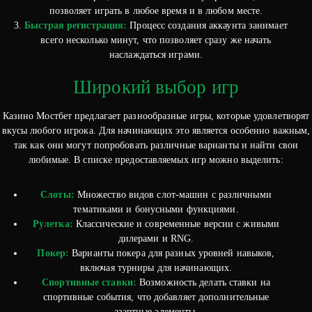
позволяет играть в любое время и в любом месте.
Быстрая регистрация:
Процесс создания аккаунта занимает
всего несколько минут, что позволяет сразу же начать
наслаждаться играми.
Широкий выбор игр
Казино Мостбет предлагает разнообразные игры, которые удовлетворят
вкусы любого игрока. Для начинающих это является особенно важным,
так как они могут попробовать различные варианты и найти свои
любимые. В списке предоставляемых игр можно выделить:
Слоты:
Множество видов слот-машин с различными
тематиками и бонусными функциями.
Рулетка:
Классические и современные версии с живыми
дилерами и RNG.
Покер:
Варианты покера для разных уровней навыков,
включая турниры для начинающих.
Спортивные ставки:
Возможность делать ставки на
спортивные события, что добавляет дополнительные
азартные элементы.