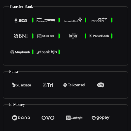
Transfer Bank
Pulsa
E-Money