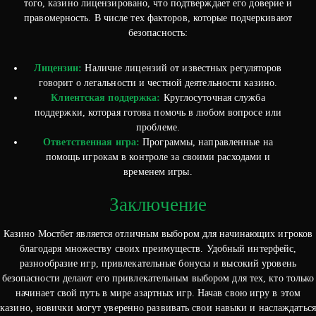
того, казино лицензировано, что подтверждает его доверие и
правомерность. В числе тех факторов, которые подчеркивают
безопасность:
Лицензии:
Наличие лицензий от известных регуляторов
говорит о легальности и честной деятельности казино.
Клиентская поддержка:
Круглосуточная служба
поддержки, которая готова помочь в любом вопросе или
проблеме.
Ответственная игра:
Программы, направленные на
помощь игрокам в контроле за своими расходами и
временем игры.
Заключение
Казино Мостбет является отличным выбором для начинающих игроков
благодаря множеству своих преимуществ. Удобный интерфейс,
разнообразие игр, привлекательные бонусы и высокий уровень
безопасности делают его привлекательным выбором для тех, кто только
начинает свой путь в мире азартных игр. Начав свою игру в этом
казино, новички могут уверенно развивать свои навыки и наслаждаться