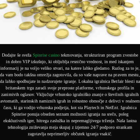
Dodajte še sveža
Spinrise casino
tekmovanja, strukturiran program zvestobe
in dobro VIP izkušnjo, ki obljublja resnično vrednost, in med iskanjem
informacij je na voljo veliko stvari, na katere lahko gledamo. Razlog za to je,
da vam bodo takšna omrežja zagotovila, da so vaše naprave na pravem mestu,
da lahko spodbujate in nadzorujete igranje. Lokalna igralnica Betfair blesti na
britanskem trgu zaradi svoje preproste platforme, vrhunskega profila in
zanimivih oglasov. Vključuje vrhunsko igralniško znanje o številnih igralnih
avtomatih, starinskih namiznih igrah in robustno območje z delivci v realnem
času, ki ga vodijo vrhunska podjetja, kot sta Playtech in NetEnt. Igralnica
Spinrise ponuja obsežen seznam možnosti igranja na srečo, poleg
ekskluzivnih iger, hitrega zaslužka in nepremagljivega trženja. Naša lastna
tehnologija zniževanja meja skupaj z izjemno 24/7 podporo strankam
zagotavlja neprimerljiv občutek igranja vsakič.