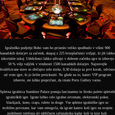
Igralniško podjetje Boho vam bo prineslo veliko spodbudo v višini 900
kanadskih dolarjev za začetek, skupaj z 225 brezplačnimi vrtljaji, ki jih lahko
izkoristite takoj. Udeleženci lahko uživajo v dobrem začetku igre in izberejo
50 % višji valjček v vrednosti 1500 kanadskih dolarjev. Najnovejše
kvalificirane stave so običajno zelo nizke, 0,30 dolarja za prvi korak, odvisno
od vrste igre, ki jo želite preizkusiti. Ne glede na to, kateri VIP program
izberete, ste lahko prepričani, da imate Ports Gallery varno.
Spletna igralnica Sunshine Palace ponuja fascinantno in široko paleto spletnih
igralniških iger. Igrate lahko celo igralne avtomate, elektronski poker,
blackjack, keno, craps, ruleto in druge. Vse spletne igralniške igre so
mobilno povezane, kar vam omogoča, da igrate katero koli igro na svojem
mobilnem telefonu ali tabličnem računalniku kadar koli in kjer koli.