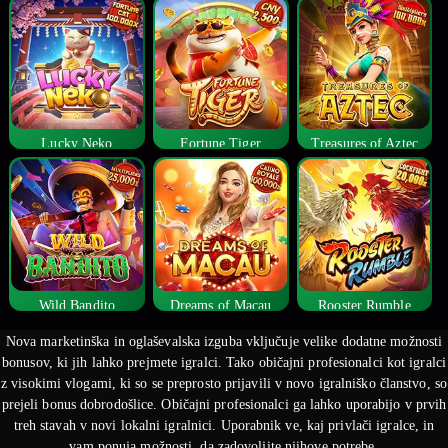
Lucky Neko
Fortune Tiger
Treasures of Aztec
Wild Bandito
Dreams of Macau
Rooster Rumble
Nova marketinška in oglaševalska izguba vključuje velike dodatne možnosti
bonusov, ki jih lahko prejmete igralci. Tako običajni profesionalci kot igralci
z visokimi vlogami, ki so se preprosto prijavili v novo igralniško članstvo, so
prejeli bonus dobrodošlice. Običajni profesionalci ga lahko uporabijo v prvih
treh stavah v novi lokalni igralnici.
Uporabnik ve, kaj privlači igralce, in
vam ponuja možnosti, da zadovoljite njihove potrebe.