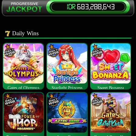
Daily Wins
Gates of Olympus
Starlight Princess
Sweet Bonanza