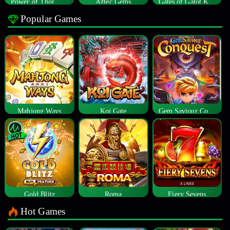
Power of Thor Megaways
Aztec Gems
Gates of Gatot Kaca
Popular Games
Mahjong Ways
Koi Gate
Gem Saviour Conquest
Gold Blitz
Roma
Fiery Sevens
Hot Games