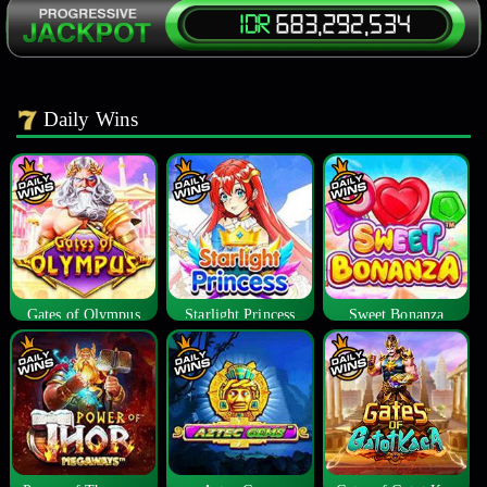
Daily Wins
Gates of Olympus
Starlight Princess
Sweet Bonanza