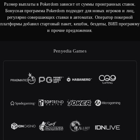
Размер выплаты в Pokerdom зависит от суммы проигранных ставок.
Бонусная программа Pokerdom подходит для новых игроков и лиц,
регулярно совершающих ставки в автоматах. Оператор покерной
платформы добавил стартовый пакет, кешбэк, бездепы, ВИП программу
и прочие предложения.
Penyedia Games