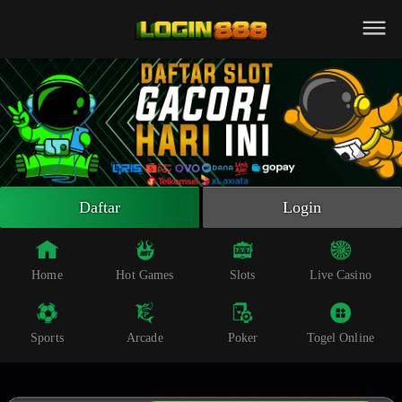
Beranda
Slot Online
Live Casino
Sportsbook
Arcade
Togel Online
Daftar
Login
Poker
Whatsapp
Home
Hot Games
Slots
Live Casino
Telegram
Sports
Arcade
Poker
Togel Online
Livechat