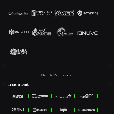
Metode Pembayaran
Transfer Bank