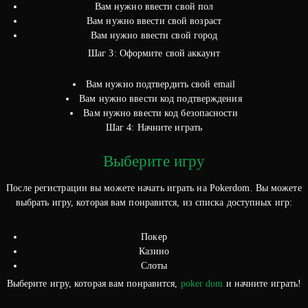
Вам нужно ввести свой пол
Вам нужно ввести свой возраст
Вам нужно ввести свой город
Шаг 3: Оформите свой аккаунт
Вам нужно подтвердить свой email
Вам нужно ввести код подтверждения
Вам нужно ввести код безопасности
Шаг 4: Начните играть
Выберите игру
После регистрации вы можете начать играть на Pokerdom. Вы можете
выбрать игру, которая вам понравится, из списка доступных игр:
Покер
Казино
Слоты
Выберите игру, которая вам понравится,
poker dom
и начните играть!