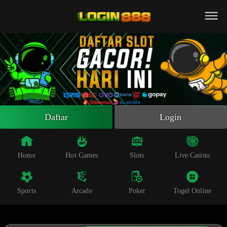
Beranda
Slot Online
Live Casino
Sportsbook
Arcade
Togel Online
Daftar
Login
Poker
Whatsapp
Home
Hot Games
Slots
Live Casino
Telegram
Sports
Arcade
Poker
Togel Online
Livechat