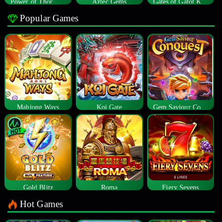
Power of Thor Megaways
Aztec Gems
Gates of Gatot Kaca
Popular Games
Mahjong Ways
Koi Gate
Gem Saviour Conquest
Gold Blitz
Roma
Fiery Sevens
Hot Games