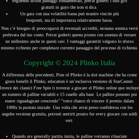
Seguendo alcuni passaggi fondamentali, potrai goderti i tuoi giri
gratuiti in guys che non si dica.
Un gara con una volatilità bassa può munire vincite più
frequenti, ma di importanza relativamente bassa.
Non c’è bisogno di preoccuparsi di eventuali accrediti, nessuna somma verrà
prelevata dal tuo conto. Potrai goderti questa promo con assenza di versare
un millesimo anche in questi casi. I vantaggi garantiti valgono lo sforzo
minimo richiesto per completare corrente passaggio del processo di richiesta.
Copyright © 2024 Plinko Italia
A differenza delle precedenti, Pine of Plinko è la slot machine che ha come
gioco benefit il Plinko, education è un’esclusiva versione di StarCasinò.
Invece dei classici Free Spin ti troverai a giocare el Plinko online que incluye
un numero di palline variabili e 15 caselle alla base. Le palline possono poi
essere riguadagnate crescendo” “votre chance di vincere il premio dalam
1000x la puntata iniziale. Una volta che avrai preso confidenza con los
angeles versione gratuita, potresti sentirti pronto for every giocare con soldi
veri.
Quando are generally partita inizia, le palline verranno rilasciate