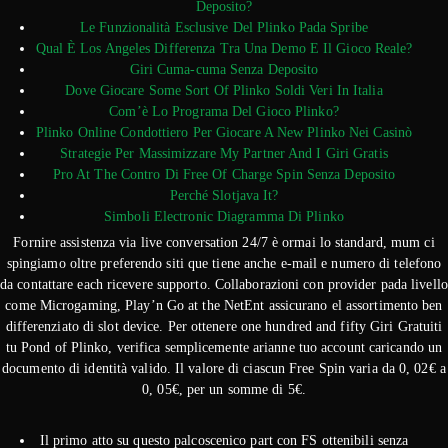
Deposito?
Le Funzionalità Esclusive Del Plinko Pada Spribe
Qual È Los Angeles Differenza Tra Una Demo E Il Gioco Reale?
Giri Cuma-cuma Senza Deposito
Dove Giocare Some Sort Of Plinko Soldi Veri In Italia
Com’è Lo Programa Del Gioco Plinko?
Plinko Online Condottiero Per Giocare A New Plinko Nei Casinò
Strategie Per Massimizzare My Partner And I Giri Gratis
Pro At The Contro Di Free Of Charge Spin Senza Deposito
Perché Slotjava It?
Simboli Electronic Diagramma Di Plinko
Fornire assistenza via live conversation 24/7 è ormai lo standard, mum ci
spingiamo oltre preferendo siti que tiene anche e-mail e numero di telefono
da contattare each ricevere supporto. Collaborazioni con provider pada livello
come Microgaming, Play’n Go at the NetEnt assicurano el assortimento ben
differenziato di slot device. Per ottenere one hundred and fifty Giri Gratuiti
tu Pond of Plinko, verifica semplicemente arianne tuo account caricando un
documento di identità valido. Il valore di ciascun Free Spin varia da 0, 02€ a
0, 05€, per un somme di 5€.
Il primo atto su questo palcoscenico part con FS ottenibili senza