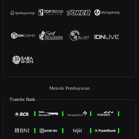
Metode Pembayaran
Transfer Bank