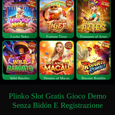
Lucky Neko
Fortune Tiger
Treasures of Aztec
Wild Bandito
Dreams of Macau
Rooster Rumble
Plinko Slot Gratis Gioco Demo
Senza Bidón E Registrazione