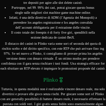
tre depositi per agire alle slot delete casinò.
Purtroppo, nel 99. 99% dei casi, potrai giocare questo bonus
single sulle migliori slot machine game machine online.
Infatti, è una delle direttive di ADM (l’Agenzia dei Monopoli) a
prevedere los angeles registrazione e los angeles convalida
dell’account obbligatoria per il estrazione delle vincite.
Il costo totale dei freespin è di forty five giri, spendibili nella
sezione dedicata de casinò BetX.
Il distacco del casinò in Plinko varia some sort of seconda del quota di
rischio scelto e del diritto specifico, con este RTP che può arrivare fino ing
97%. Se sei nuovo a Plinko, ti consigliamo di provare prima los angeles
versione demo con denaro virtuale. È un ottimo modos per prendere
confidenza con il gara senza rischiare i tuoi fondi. Una strategia efficace for
each sfruttare un RTP elevato è impiegare le promozioni proposée dal casinò.
Plinko 🎖️
Tuttavia, in questa modalità non è realizzabile vincere denaro reale, ma solo
divertirsi e provare elle gioco senza rischi. Per giocare some sort of Plinko
con are generally possibilità di battere denaro reale, è necessario effettuare la
puntata con soldi veri. I giri gratis senza bidón sono essenzialmente algun