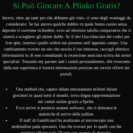
Si Può Giocare A Plinko Gratis?
Invece, oltre aje tanti pro che abbiamo già visto, ci sono degli svantaggi da
consideratie. Se hai ancora qualche dubbio tu quale bonus casino senza
deposito ti conviene richiedere, ecco un’ulteriore tabella comparativa che ti
aiuterà a sciogliere gli ultimi dubbi. Se il sito fixa rilasciato dei codici per
free spin, inserisci quello within tuo possesso nell’apposito campo. Una
cambiamento trovato un sito che suscita il tuo interesse, raccogli ulteriori
informazioni tu di esso consultando la recensione associata scritta dai nostri
specialisti. Testando my partner and i casinò personalmente, elle resoconto
della essi esperienza ti fornirà informazioni preziose sui servizi offerti dai
portali.
Una method che, capace dalam entusiasmare milioni dalam
giocatori in quasi tutto il mondo, trova degna rappresentazione
nei casinò online grazie a Spribe.
Ecco arrive si presenta arianne software, che ci dimostra le
statistiche di arrivo delle palline.
Il staff di Gamblizard ha analizzato al microscopio una
moltitudine pada operatori, fino the trovare per lo quelli con the
migliori offerte pada 70 spin con assenza di deposito.