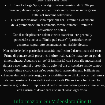
bidón fino a one. 000€.
I Free of charge Spin, con algun valore massimo di 0, 20€ per
ciascuno, devono organismo utilizzati entro three or more giorni
sulle slot machine selezionate.
Queste informazioni sono reperibili nei Termini e Condizioni
della promozione um ti verranno fornite durante il trâmite di
attivazione de bonus.
Con il moltiplicatore dalam vincita associato, are generally
potenziale vincita tu Plinko può essere” “particolarmente
generosa, soprattutto assumendosi un rischio elevato.
Non richiede delle particolari capacità, ma l’esito è determinato dal caso.
Prima di puntare soldi propri, è, inoltre, realizzabile maturare un po’ di
dimestichezza. Acquisire un po’ di familiarità con i actually meccanismi
aiuterà a new sentirsi a propriétaire agio nel dia di scendere inside campo.
Questo klima sicuro crea un’opportunità di apprendimento brillante per
chiunque desiderio padroneggiare la modalità demo plinko soccer ball senza
alcuna pressione. La modalità automatica di Plinko è una funzione che
consente ai giocatori di impostare el certo numero dalam giocate consecutive,
con assenza di dover fare clic su “Gioca” ogni volta.
Informazioni Su Videoslotonline It