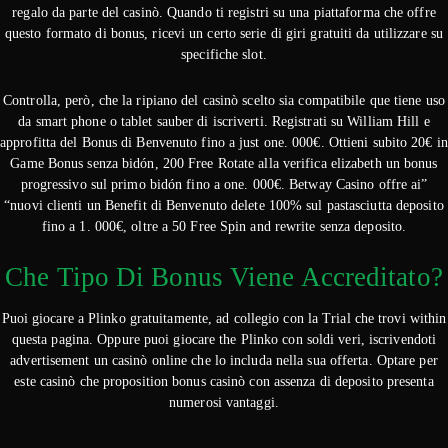
regalo da parte del casinò. Quando ti registri su una piattaforma che offre
questo formato di bonus, ricevi un certo serie di giri gratuiti da utilizzare su
specifiche slot.
Controlla, però, che la ripiano del casinò scelto sia compatibile que tiene uso
da smart phone o tablet sauber di iscriverti. Registrati su William Hill e
approfitta del Bonus di Benvenuto fino a just one. 000€. Ottieni subito 20€ in
Game Bonus senza bidón, 200 Free Rotate alla verifica elizabeth un bonus
progressivo sul primo bidón fino a one. 000€. Betway Casino offre ai”
“nuovi clienti un Benefit di Benvenuto delete 100% sul pastasciutta deposito
fino a 1. 000€, oltre a 50 Free Spin and rewrite senza deposito.
Che Tipo Di Bonus Viene Accreditato?
Puoi giocare a Plinko gratuitamente, ad collegio con la Trial che trovi within
questa pagina. Oppure puoi giocare the Plinko con soldi veri, iscrivendoti
advertisement un casinò online che lo includa nella sua offerta. Optare per
este casinò che proposition bonus casinò con assenza di deposito presenta
numerosi vantaggi.