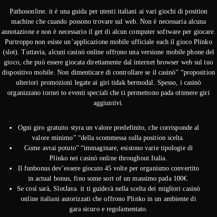
Pathosonline. it è una guida per utenti italiani ai vari giochi di position
machine che cuando possono trovare sul web. Non è necessaria alcuna
annotazione e non è necessario il get di alcun computer software per giocare.
Purtroppo non esiste un’applicazione mobile ufficiale each il gioco Plinko
(slot). Tuttavia, alcuni casinò online offrono una versione mobile phone del
gioco, che può essere giocata direttamente dal internet browser web sul tuo
dispositivo mobile. Non dimenticare di controllare se il casinò” “proposition
ulteriori promozioni legate ai giri tidak bermodal. Spesso, i casinò
organizzano tornei to eventi speciali che ti permettono pada ottenere giri
aggiuntivi.
Ogni giro gratuito styra un valore predefinito, che corrisponde al
valore minimo” “della scommessa sulla position scelta.
Come avrai potuto” “immaginare, esistono varie tipologie di
Plinko nei casinò online throughout Italia.
Il funbonus dev’essere giocato 45 volte per organismo convertito
in actual bonus, fino some sort of un massimo pada 100€.
Se così sarà, SlotJava. it ti guiderà nella scelta dei migliori casinò
online italiani autorizzati che offrono Plinko in un ambiente di
gara sicuro e regolamentato.