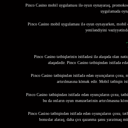
Pinco Casino mobil uygulaması ilə oyun oynayaraq, promokodl
uygulamada oynay
Pinco Casino mobil uygulaması ilə oyun oynayarken, mobil c
yeniləndiyini vəziyyətind
Pinco Casino tətbiqlərinin istifadəsi ilə əlaqəda olan nəti
əlaqədədir. Pinco Casino tətbiqindən istifadə ed
Pinco Casino tətbiqindən istifadə edən oyunçuların çoxu, m
artırılmasına kömək edir. Mobil tətbiqin 
Pinco Casino tətbiqindən istifadə edən oyunçuların çoxu, tətbi
bu da onların oyun mənzərlərinin artırılmasına köm
Pinco Casino tətbiqindən istifadə edən oyunçuların çoxu, tətb
bonuslar alaraq, daha çox qazanma şansı yaratmaq mü