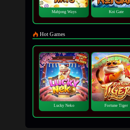
Mahjong Ways
Koi Gate
Hot Games
Lucky Neko
Fortune Tiger