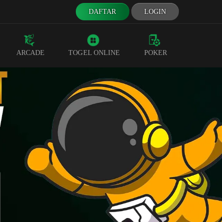
DAFTAR
LOGIN
ARCADE
TOGEL ONLINE
POKER