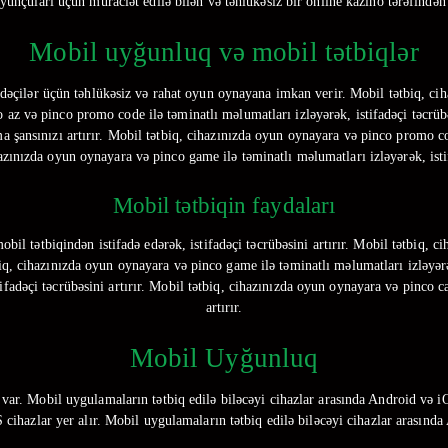
unçuları üçün müraciət edilə bilən və təhlükəsiz bir online kazino tərəfindən 
Mobil uyğunluq və mobil tətbiqlər
çilər üçün təhlükəsiz və rahat oyun oynayana imkan verir. Mobil tətbiq, ciha
az və pinco promo code ilə təminatlı məlumatları izləyərək, istifadəçi təcrübə
a şansınızı artırır. Mobil tətbiq, cihazınızda oyun oynayara və pinco promo cod
hazınızda oyun oynayara və pinco game ilə təminatlı məlumatları izləyərək, istif
Mobil tətbiqin faydaları
bil tətbiqindən istifadə edərək, istifadəçi təcrübəsini artırır. Mobil tətbiq, 
biq, cihazınızda oyun oynayara və pinco game ilə təminatlı məlumatları izləyərə
ifadəçi təcrübəsini artırır. Mobil tətbiq, cihazınızda oyun oynayara və pinco ca
artırır.
Mobil Uyğunluq
. Mobil uygulamaların tətbiq edilə biləcəyi cihazlar arasında Android və iOS
cihazlar yer alır. Mobil uygulamaların tətbiq edilə biləcəyi cihazlar arasında