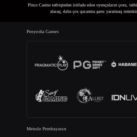
Pinco Casino tətbiqindən istifadə edən oyunçuların çoxu, tətbi
alaraq, daha çox qazanma şansı yaratmaq mümkün
Penyedia Games
Metode Pembayaran