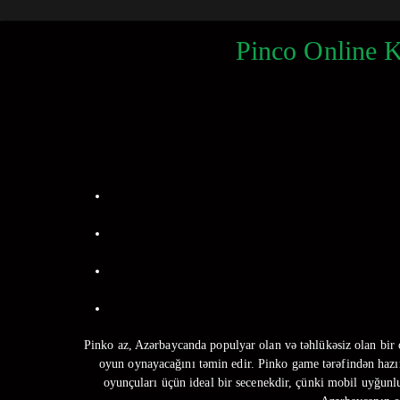
Pinco Online 
Pinko az, Azərbaycanda populyar olan və təhlükəsiz olan bir o
oyun oynayacağını təmin edir. Pinko game tərəfindən hazır
oyunçuları üçün ideal bir secenekdir, çünki mobil uyğunl