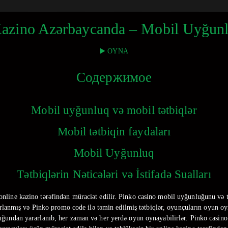
Kazino Azərbaycanda – Mobil Uyğunlu
▶️ OYNA
Содержимое
Mobil uyğunluq və mobil tətbiqlər
Mobil tətbiqin faydaları
Mobil Uyğunluq
Tətbiqlərin Nəticələri və İstifadə Sualları
nline kazino tərəfindən müraciət edilir. Pinko casino mobil uyğunluğunu və tə
lanmış və Pinko promo code ilə təmin edilmiş tətbiqlər, oyunçuların oyun oyn
uğundan yararlanıb, her zaman və her yerdə oyun oynayabilirlər. Pinko casino