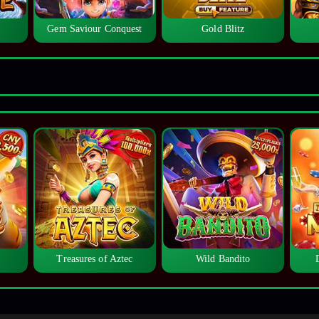
Gem Saviour Conquest
Gold Blitz
Treasures of Aztec
Wild Bandito