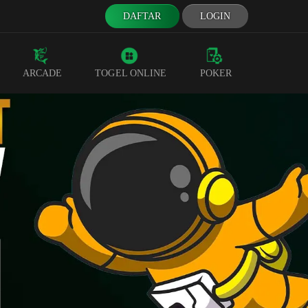
DAFTAR
LOGIN
ARCADE
TOGEL ONLINE
POKER