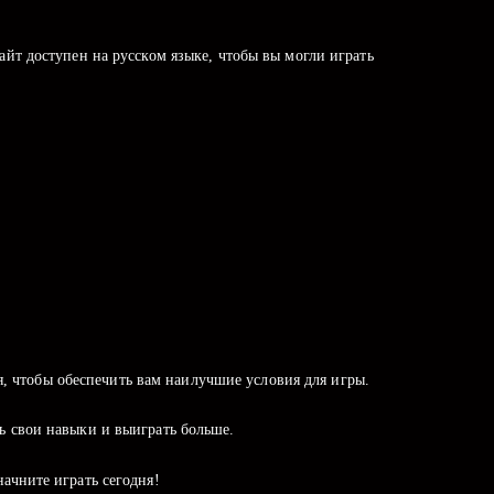
сайт доступен на русском языке, чтобы вы могли играть
я, чтобы обеспечить вам наилучшие условия для игры.
ь свои навыки и выиграть больше.
начните играть сегодня!