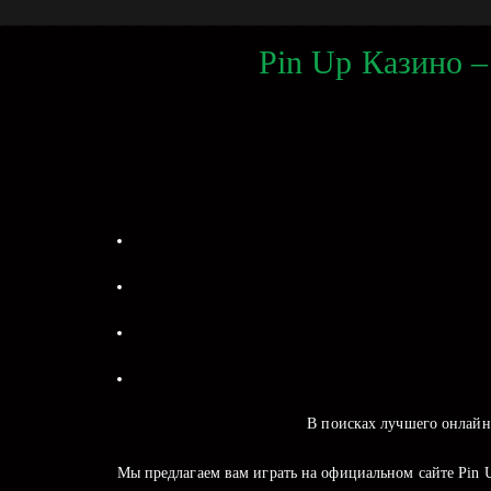
Pin Up Казино –
В поисках лучшего онлайн
Мы предлагаем вам играть на официальном сайте Pin U