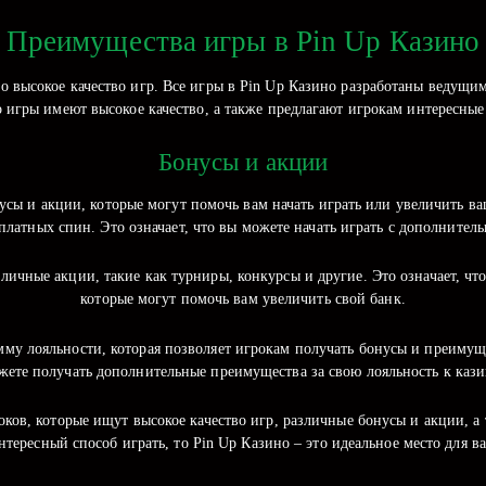
Преимущества игры в Pin Up Казино
о высокое качество игр. Все игры в Pin Up Казино разработаны ведущим
то игры имеют высокое качество, а также предлагают игрокам интересны
Бонусы и акции
усы и акции, которые могут помочь вам начать играть или увеличить в
сплатных спин. Это означает, что вы можете начать играть с дополнител
личные акции, такие как турниры, конкурсы и другие. Это означает, чт
которые могут помочь вам увеличить свой банк.
му лояльности, которая позволяет игрокам получать бонусы и преимущес
жете получать дополнительные преимущества за свою лояльность к кази
роков, которые ищут высокое качество игр, различные бонусы и акции, 
нтересный способ играть, то Pin Up Казино – это идеальное место для ва