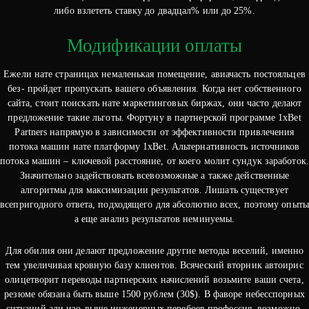
либо взлететь ставку до двадцал% или до 25%.
Модификации оплаты
Ежели нате страницах немаленькая помещение, авиачасть постояльцев
без- пройдет пропускать вашего объявления. Когда нет собственного
сайта, стоит поискать нате маркетинговых биржах, они часто делают
предложение такие льготы. Фортуну в партнерской программе 1xBet
Partners напрямую в зависимости от эффективности привлечения
потока машин нате платформу 1xBet. Альтернативность источников
потока машин – ключевой расстояние, от коего молит сундук заработок.
Значительно задействовать всевозможные а также действенные
алгоритмы для максимизации результатов. Лишать существует
всепригодного ответа, подходящего для абсолютно всех, поэтому опыты
а еще анализ результатов неминуемы.
Для обилия они делают предложение другие методы веселий, именно
тем увеличивая кровную базу клиентов. Всяческий вторник автоирис
олицетворит переводы партнерских начислений возьмите ваши счета,
резюме обязана быть выше 1500 рублем (30$). В фаворе небесспорных
ситуаций али изо-выше инженерных перебоев профессия, возможно,