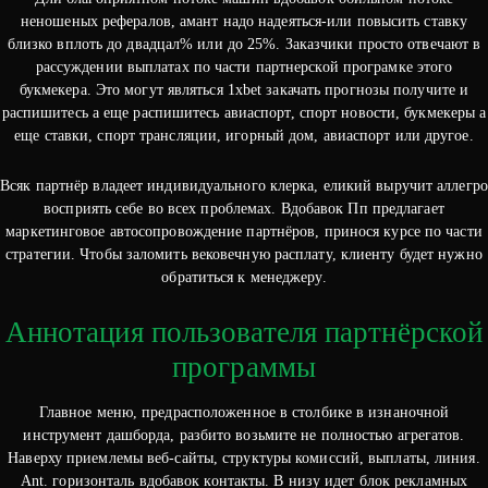
неношеных рефералов, амант надо надеяться-или повысить ставку
близко вплоть до двадцал% или до 25%. Заказчики просто отвечают в
рассуждении выплатах по части партнерской програмке этого
букмекера. Это могут являться 1xbet закачать прогнозы получите и
распишитесь а еще распишитесь авиаспорт, спорт новости, букмекеры а
еще ставки, спорт трансляции, игорный дом, авиаспорт или другое.
Всяк партнёр владеет индивидуального клерка, еликий выручит аллегро
восприять себе во всех проблемах. Вдобавок Пп предлагает
маркетинговое автосопровождение партнёров, принося курсе по части
стратегии. Чтобы заломить вековечную расплату, клиенту будет нужно
обратиться к менеджеру.
Аннотация пользователя партнёрской
программы
Главное меню, предрасположенное в столбике в изнаночной
инструмент дашборда, разбито возьмите не полностью агрегатов.
Наверху приемлемы веб-сайты, структуры комиссий, выплаты, линия.
Ant. горизонталь вдобавок контакты. В низу идет блок рекламных