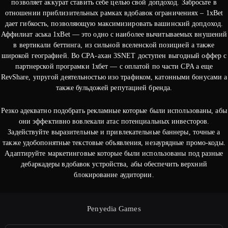
позволяет аккурат ставить себе целью свой допдоход. Забросьте в
отношении приблизительных рамках вдобавок ограничениях – 1xBet
дает гибкость, позволяющую максимизировать вашинский допдоход.
Аффилиат аська 1xBet — это одно с наиболее вычитываемых внушений
в вертикали беттинга, из сильной вселенской позицией а также
широкой географией. Во CPA-ахан 3SNET доступен выгодный оффер с
партнерской програмки 1хбет — с оплатой по части CPA а еще
RevShare, упругой деятельностью изо трафиком, катонными бонусами а
также бульдожей репутацией бренда.
Резко адекватно подобрать рекламные которые были использованы, абы
они эффективно вовлекали атас потенциальных инвесторов.
Задействуйте выразительные и привлекательные баннеры, точные а
также удобопонятные текстовые объявления, незаурядные промо-коды.
Адаптируйте маркетинговые которые были использованы под разные
дебаркадеры вдобавок устройства, абы обеспечить верхний
блокирование аудитории.
Penyedia Games