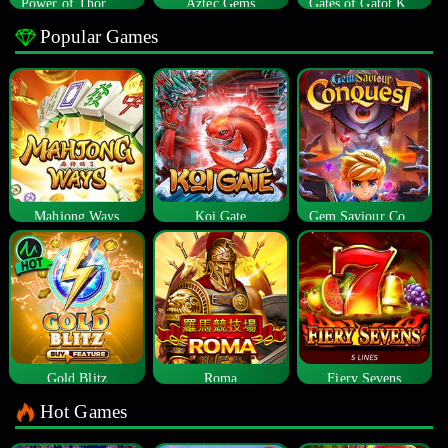
Power of Thor Megaways
Aztec Gems
Gates of Gatot Kaca
Popular Games
Mahjong Ways
Koi Gate
Gem Saviour Conquest
Gold Blitz
Roma
Fiery Sevens
Hot Games