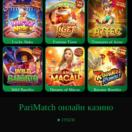
Lucky Neko
Fortune Tiger
Treasures of Aztec
Wild Bandito
Dreams of Macau
Rooster Rumble
PariMatch онлайн казино
▶️ ГРАТИ