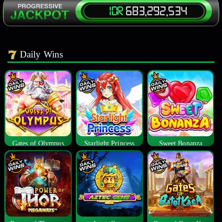
Daily Wins
Gates of Olympus
Starlight Princess
Sweet Bonanza