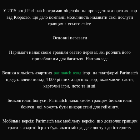
У 2015 році Parimatch отримав ліцензію на проведення азартних ігор
від Кюрасао, що дало компанії можливість надавати свої послуги
гравцям з усього світу.
Основні переваги
Париматч надає своїм гравцям багато переваг, які роблять його
привабливим для багатьох. Наприклад:
Велика кількість азартних
parimatch вход
ігор: на платформі Parimatch
представлено понад 4 000 різних азартних ігор, включаючи слоти,
карточні ігри, лото та інші.
Безкоштовні бонуси: Parimatch надає своїм гравцям безкоштовні
бонуси, які можуть бути використані для геймінгу.
Мобільна версія: Parimatch має мобільну версію, що дозволяє гравцям
грати в азартні ігри з будь-якого місця, де є доступ до інтернету.