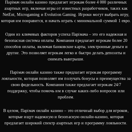
Парімач онлайн казино предлагает игрокам более 4 000 различных
азартных игр, включая игры от известных разработчиков, таких как
NetEnt, Microgaming и Evolution Gaming. Игроки могут выбрать игру,
которая им понравится, и начать играть с минимальной суммой 1 евро.
Один из ключевых факторов успеха Парімача – это его надежная и
безопасная система оплаты. Компания предлагает игрокам более 20
способов оплаты, включая банковские карты, электронные деньги и
другие. Это позволяет игрокам легко и быстро делать депозиты и
снимать выигрыши.
Парімач онлайн казино также предлагает игрокам программу
лояльности, которая позволяет им получать бонусы и преимущества за
свою фидельность. Компания также предлагает игрокам 24/7
поддержку, чтобы помочь им в случае каких-либо вопросов или
проблем.
В целом, Парімач онлайн казино – это отличный выбор для игроков,
которые ищут надежную и безопасную онлайн-казино, которая
предлагает широкий спектр азартных игр и программу лояльности.