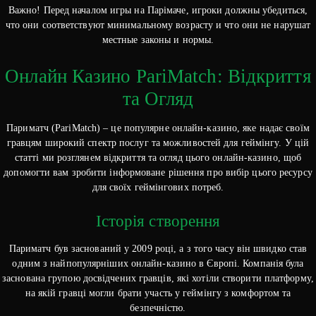
Важно! Перед началом игры на Парімаче, игроки должны убедиться,
что они соответствуют минимальному возрасту и что они не нарушат
местные законы и нормы.
Онлайн Казино PariMatch: Відкриття
та Огляд
Париматч (PariMatch) – це популярне онлайн-казино, яке надає своїм
гравцям широкий спектр послуг та можливостей для геймінгу. У цій
статті ми розглянем відкриття та огляд цього онлайн-казино, щоб
допомогти вам зробити інформоване рішення про вибір цього ресурсу
для своїх геймінгових потреб.
Історія створення
Париматч був заснований у 2009 році, а з того часу він швидко став
одним з найпопулярніших онлайн-казино в Європі. Компанія була
заснована групою досвідчених гравців, які хотіли створити платформу,
на якій гравці могли брати участь у геймінгу з комфортом та
безпечністю.