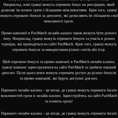
Наприклад, нові гравці можуть отримати бонус на реєстрацію, який
дозволяє їм почати грати з більшими можливостями. Крім того, гравці
можуть отримати бонуси за депозити, які дозволяють їм збільшити свої
можливості грати.
Промо-кампанії в PariMatch онлайн казино також можуть бути різного
типу. Наприклад, гравці можуть отримати бонуси за участь в різних
турнірах, які проводяться на сайті PariMatch. Крім того, гравці можуть
отримати бонуси за використання різних слотів або ігор.
Щоб отримати бонуси та промо-кампанії в PariMatch онлайн казино,
гравці повинні зареєструватися на сайті PariMatch та зробити перший
депозит. Після цього вони можуть отримати доступ до різних бонусів
та промо-кампаній, які будуть доступні для них.
Париматч онлайн казино – це місце, де гравці можуть отримати багато
можливостей грати в онлайн-казино. Зареєструйтесь на сайті PariMatch
та почніть грати!
Париматч онлайн казино – це місце, де гравці можуть отримати багато