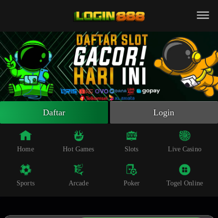
Beranda
Slot Online
Live Casino
Sportsbook
Arcade
Togel Online
Daftar
Login
Poker
Whatsapp
Home
Hot Games
Slots
Live Casino
Telegram
Sports
Arcade
Poker
Togel Online
Livechat