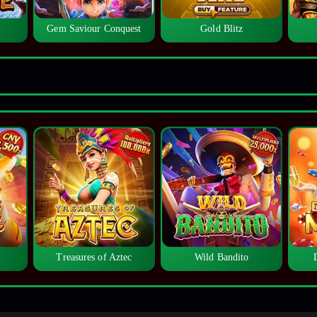
Gem Saviour Conquest
Gold Blitz
Treasures of Aztec
Wild Bandito