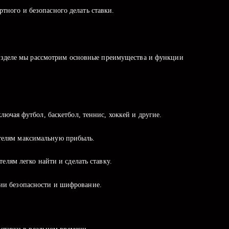
ртного и безопасного делать ставки.
 разделе мы рассмотрим основные преимущества и функции
лючая футбол, баскетбол, теннис, хоккей и другие.
ателям максимальную прибыль.
елям легко найти и сделать ставку.
огии безопасности и шифрование.