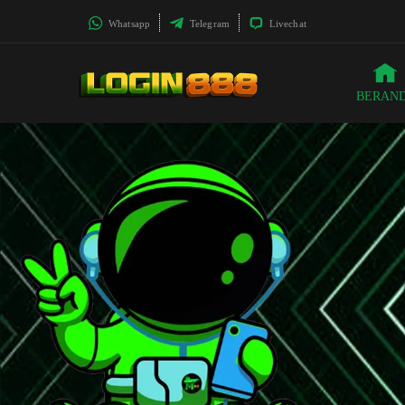
Whatsapp
Telegram
Livechat
BERAN