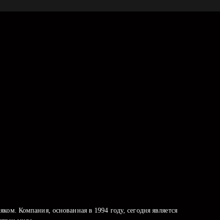
ком. Компания, основанная в 1994 году, сегодня является