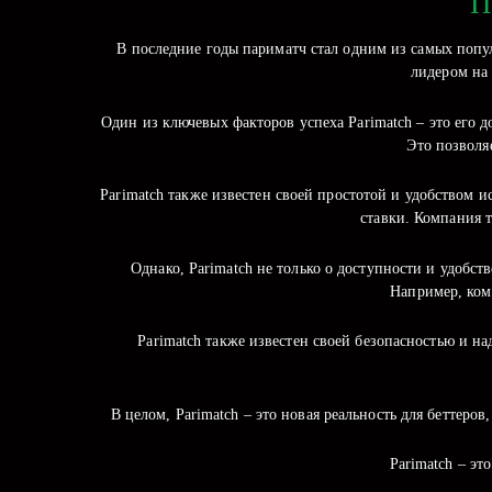
П
В последние годы париматч стал одним из самых попул
лидером на
Один из ключевых факторов успеха Parimatch – это его д
Это позволя
Parimatch также известен своей простотой и удобством 
ставки. Компания т
Однако, Parimatch не только о доступности и удобс
Например, ком
Parimatch также известен своей безопасностью и н
В целом, Parimatch – это новая реальность для беттеро
Parimatch – эт