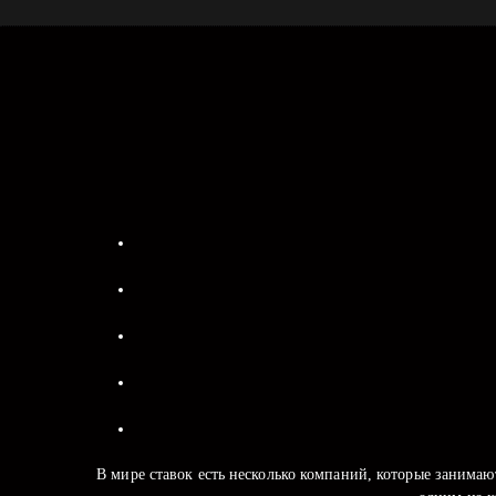
В мире ставок есть несколько компаний, которые занимаю