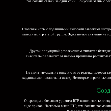
раз больше ставки за один спин. Бонусные этапы с 
Столовые игры с подлинными взносами завлекают интере
известных игр в этой группе. Здесь имеют значение не тол
Другой популярной развлечением считается блэкджек
значительное зависит от навыка правильно рассчитыва
Не стоит упускать из виду и о игре рулетка, которая т
кардинально повлиять на исход. Некоторые игроки склон
Созд
Операторы с большим уровнем RTP выполняют ключевую р
виде призов. Насколько выше RTP, тем больше возможно