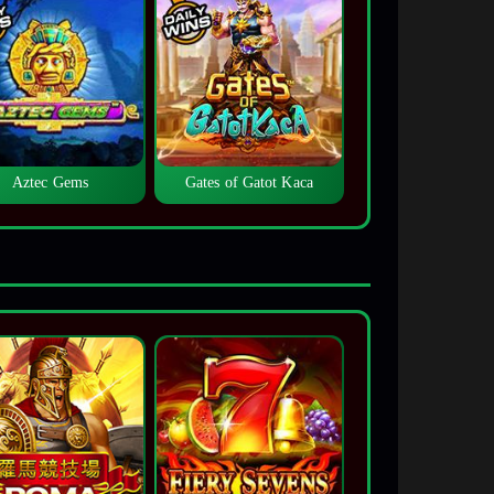
Aztec Gems
Gates of Gatot Kaca