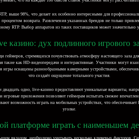
умевает, что на каждые 100 баксов ставок участники могут рассчитывать 
TP, выше 98%, что делает их особенно интересными для профессиональ
 процентом возврата. Развлечения указанных брендов не только привле
нному RTP. Выбор аппаратов из таких поставщиков может значительно у
ve казино: дух подлинного игрового з
ди геймеров, стремящихся почувствовать атмосферу настоящего зала дл
 такие как HD-видеопередачи и интерактивные. Участники могут взаим
ля игры оснащены разнообразными камерными устройствами, обеспечи
что создаёт ощущение тотального участия.
 двадцать одно, live-казино предоставляют уникальные варианты, напр
 игровые приложения позволяют геймерам испытать свежие впечатлени
вают возможность играть на мобильных устройствах, что обеспечивает
уголке.
ой платформе играть с наименьшем д
льшим вкладом, необходимо учитывать несколько ключевых факторов. Сна