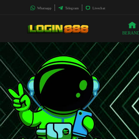
Whatsapp
Telegram
Livechat
BERAN