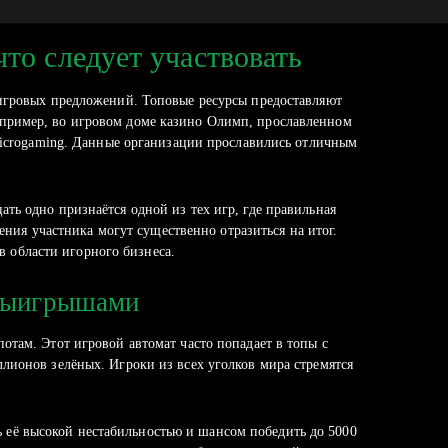
что следует участвовать
 игровых предложений. Топовые ресурсы предоставляют
Например, во игровом доме казино Олимп, прославленном
Microgaming. Данные организации прославились отличным
ть одно признаётся одной из тех игр, где правильная
ния участника могут существенно отразиться на итог.
в области игорного бизнеса.
 выигрышами
отам. Этот игровой автомат часто попадает в топы с
лионов зелёных. Игроки из всех уголков мира стремятся
ь её высокой нестабильностью и шансом победить до 5000