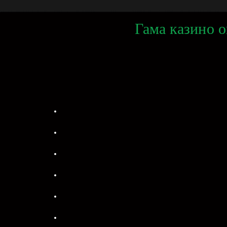
Гама казино о