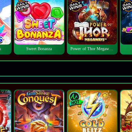
s
Sweet Bonanza
Power of Thor Megaways