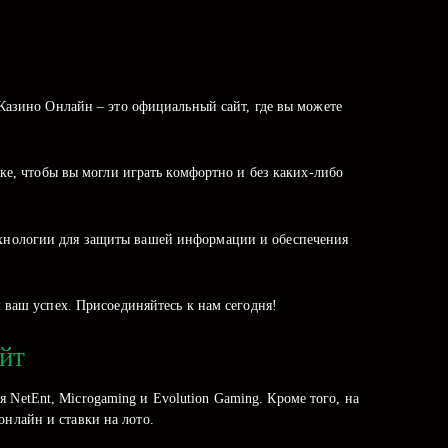
Казино Онлайн – это официальный сайт, где вы можете
ке, чтобы вы могли играть комфортно и без каких-либо
технологии для защиты вашей информации и обеспечения
 ваш успех. Присоединяйтесь к нам сегодня!
йт
 NetEnt, Microgaming и Evolution Gaming. Кроме того, на
онлайн и ставки на лото.