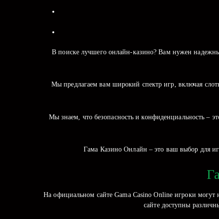
В поиске лучшего онлайн-казино? Вам нужен надежный
Мы предлагаем вам широкий спектр игр, включая слоты
Мы знаем, что безопасность и конфиденциальность – э
Гама Казино Онлайн – это ваш выбор для иг
Г
На официальном сайте Gama Casino Online игроки могут н
сайте доступны различны