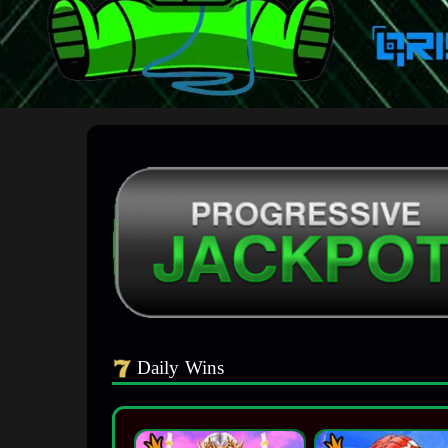
Daily Wins