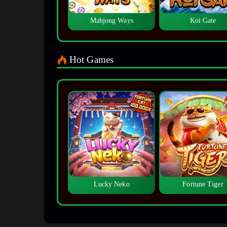
Mahjong Ways
Koi Gate
Hot Games
Lucky Neko
Fortune Tiger