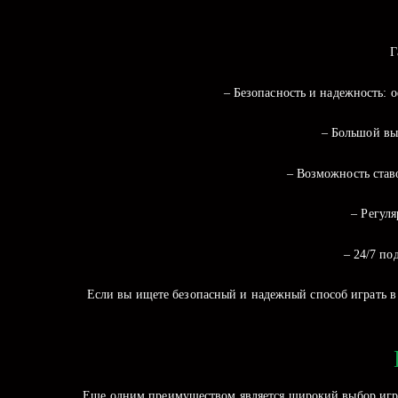
Г
– Безопасность и надежность: 
– Большой выб
– Возможность ставо
– Регул
– 24/7 по
Если вы ищете безопасный и надежный способ играть в 
Еще одним преимуществом является широкий выбор игр. G