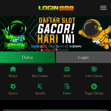
Beranda
Slot Online
Live Casino
Sportsbook
Arcade
Togel Online
Daftar
Login
Poker
Whatsapp
Home
Hot Games
Slots
Live Casino
Telegram
Sports
Arcade
Poker
Togel Online
Livechat