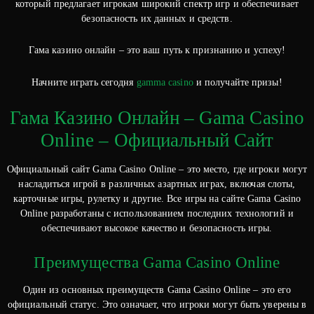
который предлагает игрокам широкий спектр игр и обеспечивает
безопасность их данных и средств.
Гама казино онлайн – это ваш путь к признанию и успеху!
Начните играть сегодня
gamma casino
и получайте призы!
Гама Казино Онлайн – Gama Casino
Online – Официальный Сайт
Официальный сайт Gama Casino Online – это место, где игроки могут
насладиться игрой в различных азартных играх, включая слоты,
карточные игры, рулетку и другие. Все игры на сайте Gama Casino
Online разработаны с использованием последних технологий и
обеспечивают высокое качество и безопасность игры.
Преимущества Gama Casino Online
Один из основных преимуществ Gama Casino Online – это его
официальный статус. Это означает, что игроки могут быть уверены в