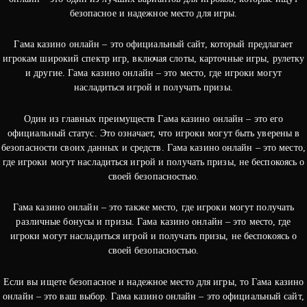
безопасное и надежное место для игры.
Гама казино онлайн – это официальный сайт, который предлагает
игрокам широкий спектр игр, включая слоты, карточные игры, рулетку
и другие. Гама казино онлайн – это место, где игроки могут
насладиться игрой и получать призы.
Один из главных преимуществ Гама казино онлайн – это его
официальный статус. Это означает, что игроки могут быть уверены в
безопасности своих данных и средств. Гама казино онлайн – это место,
где игроки могут насладиться игрой и получать призы, не беспокоясь о
своей безопасностью.
Гама казино онлайн – это также место, где игроки могут получать
различные бонусы и призы. Гама казино онлайн – это место, где
игроки могут насладиться игрой и получать призы, не беспокоясь о
своей безопасностью.
Если вы ищете безопасное и надежное место для игры, то Гама казино
онлайн – это ваш выбор. Гама казино онлайн – это официальный сайт,