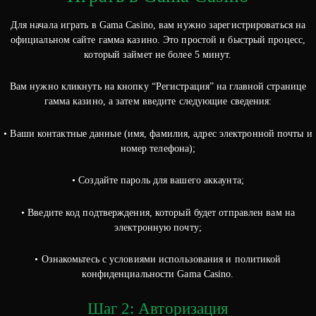
Для начала играть в Gama Casino, вам нужно зарегистрироваться на
официальном сайте гамма казино. Это простой и быстрый процесс,
который займет не более 5 минут.
Вам нужно кликнуть на кнопку “Регистрация” на главной странице
гамма казино, а затем введите следующие сведения:
• Ваши контактные данные (имя, фамилия, адрес электронной почты и
номер телефона);
• Создайте пароль для вашего аккаунта;
• Введите код подтверждения, который будет отправлен вам на
электронную почту;
• Ознакомьтесь с условиями использования и политикой
конфиденциальности Gama Casino.
Шаг 2: Авторизация