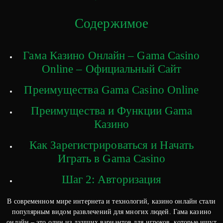
Содержимое
Гама Казино Онлайн – Gama Casino
Online – Официальный Сайт
Преимущества Gama Casino Online
Преимущества и Функции Gama
Казино
Как Зарегистрироваться и Начать
Играть в Gama Casino
Шаг 2: Авторизация
В современном мире интернета и технологий, казино онлайн стали
популярным видом развлечений для многих людей. Гама казино
онлайн – это один из лучших вариантов для игроков, которые ищут