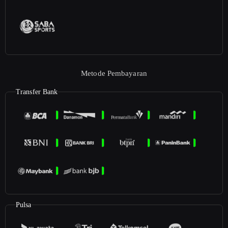
Metode Pembayaran
Transfer Bank
Pulsa