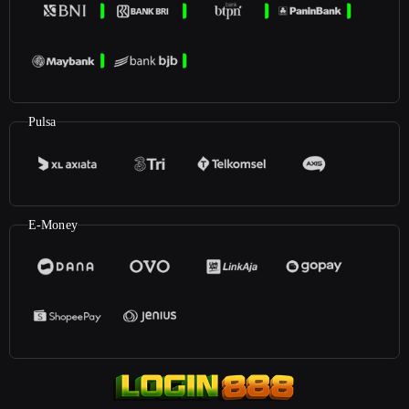
Pulsa
E-Money