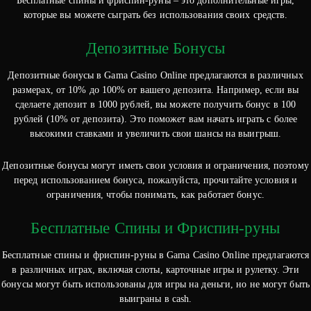
Бесплатные спины и фриспин-руны – это дополнительные игры,
которые вы можете сыграть без использования своих средств.
Депозитные Бонусы
Депозитные бонусы в Gama Casino Online предлагаются в различных
размерах, от 10% до 100% от вашего депозита. Например, если вы
сделаете депозит в 1000 рублей, вы можете получить бонус в 100
рублей (10% от депозита). Это поможет вам начать играть с более
высокими ставками и увеличить свои шансы на выигрыш.
Депозитные бонусы могут иметь свои условия и ограничения, поэтому
перед использованием бонуса, пожалуйста, прочитайте условия и
ограничения, чтобы понимать, как работает бонус.
Бесплатные Спины и Фриспин-руны
Бесплатные спины и фриспин-руны в Gama Casino Online предлагаются
в различных играх, включая слоты, карточные игры и рулетку. Эти
бонусы могут быть использованы для игры на деньги, но не могут быть
выиграны в cash.