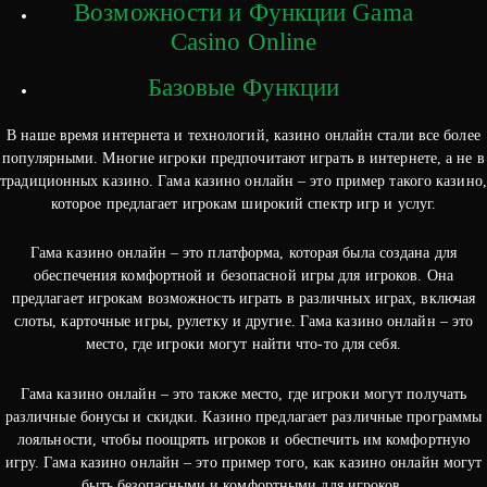
Возможности и Функции Gama
Casino Online
Базовые Функции
В наше время интернета и технологий, казино онлайн стали все более
популярными. Многие игроки предпочитают играть в интернете, а не в
традиционных казино. Гама казино онлайн – это пример такого казино,
которое предлагает игрокам широкий спектр игр и услуг.
Гама казино онлайн – это платформа, которая была создана для
обеспечения комфортной и безопасной игры для игроков. Она
предлагает игрокам возможность играть в различных играх, включая
слоты, карточные игры, рулетку и другие. Гама казино онлайн – это
место, где игроки могут найти что-то для себя.
Гама казино онлайн – это также место, где игроки могут получать
различные бонусы и скидки. Казино предлагает различные программы
лояльности, чтобы поощрять игроков и обеспечить им комфортную
игру. Гама казино онлайн – это пример того, как казино онлайн могут
быть безопасными и комфортными для игроков.