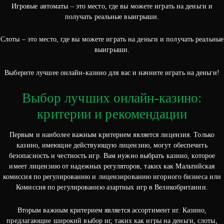
Игровые автоматы – это место, где вы можете играть на деньги и
получать реальные выигрыши.
Слоты – это место, где вы можете играть на деньги и получать реальные
выигрыши.
Выберите лучшее онлайн-казино для вас и начните играть на деньги!
Выбор лучших онлайн-казино:
критерии и рекомендации
Первым и наиболее важным критерием является лицензия. Только
казино, имеющие действующую лицензию, могут обеспечить
безопасность и честность игр. Вам нужно выбрать казино, которое
имеет лицензию от надежных регуляторов, таких как Мальтийская
комиссия по регулированию и лицензированию игорного бизнеса или
Комиссия по регулированию азартных игр в Великобритании.
Вторым важным критерием является ассортимент иг. Казино,
предлагающие широкий выбор иг, таких как игры на деньги, слоты,