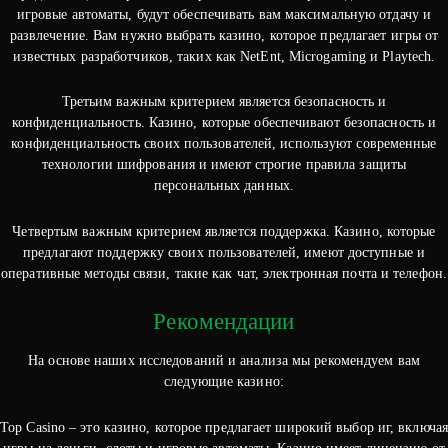
игровые автоматы, будут обеспечивать вам максимальную отдачу и
развлечение. Вам нужно выбрать казино, которое предлагает игры от
известных разработчиков, таких как NetEnt, Microgaming и Playtech.
Третьим важным критерием является безопасность и
конфиденциальность. Казино, которые обеспечивают безопасность и
конфиденциальность своих пользователей, используют современные
технологии шифрования и имеют строгие правила защиты
персональных данных.
Четвертым важным критерием является поддержка. Казино, которые
предлагают поддержку своих пользователей, имеют доступные и
оперативные методы связи, такие как чат, электронная почта и телефон.
Рекомендации
На основе наших исследований и анализа мы рекомендуем вам
следующие казино:
Top Casino – это казино, которое предлагает широкий выбор иг, включая