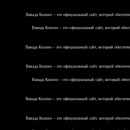
Вавада Казино – это официальный сайт, который обеспечи
Вавада Казино – это официальный сайт, который обесп
Вавада Казино – это официальный сайт, который обеспечи
Вавада Казино – это официальный сайт, который обеспечи
Вавада Казино – это официальный сайт, который обесп
Вавада Казино – это официальный сайт, который обеспечи
Вавада Казино – это официальный сайт, который обеспечи