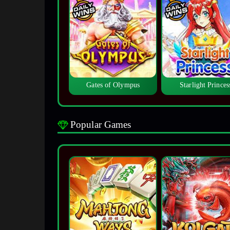
Gates of Olympus
Starlight Princes
Popular Games