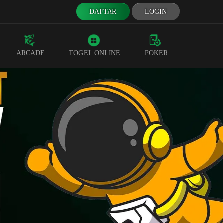
DAFTAR
LOGIN
ARCADE
TOGEL ONLINE
POKER