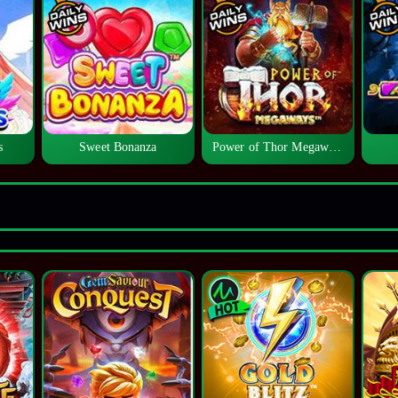
s
Sweet Bonanza
Power of Thor Megaways