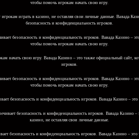
чтобы помочь игрокам начать свою игру.
т игрокам играть в казино, не оставляя свои личные данные. Вавада Кази
безопасность и конфиденциальность игроков.
чивает безопасность и конфиденциальность игроков. Вавада Казино – эт
чтобы помочь игрокам начать свою игру.
окам начать свою игру. Вавада Казино – это также официальный сайт, 
игроков.
чивает безопасность и конфиденциальность игроков. Вавада Казино – эт
чтобы помочь игрокам начать свою игру.
вает безопасность и конфиденциальность игроков. Вавада Казино – это 
ечивает безопасность и конфиденциальность игроков. Вавада Казино – э
казино, не оставляя свои личные данные.
вает безопасность и конфиденциальность игроков. Вавада Казино – это т