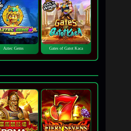
Aztec Gems
Gates of Gatot Kaca