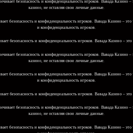
ечивает безопасность и конфиденциальность игроков. Вавада Казино – э
казино, не оставляя свои личные данные.
вает безопасность и конфиденциальность игроков. Вавада Казино – это т
и конфиденциальность игроков.
вает безопасность и конфиденциальность игроков. Вавада Казино – это 
ечивает безопасность и конфиденциальность игроков. Вавада Казино – э
казино, не оставляя свои личные данные.
вает безопасность и конфиденциальность игроков. Вавада Казино – это т
и конфиденциальность игроков.
вает безопасность и конфиденциальность игроков. Вавада Казино – это 
ечивает безопасность и конфиденциальность игроков. Вавада Казино – э
казино, не оставляя свои личные данные.
вает безопасность и конфиденциальность игроков. Вавада Казино – это т