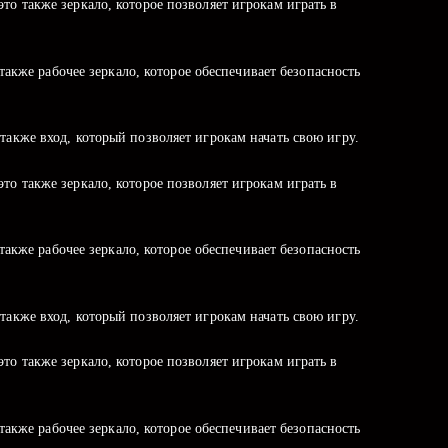
то также зеркало, которое позволяет игрокам играть в
акже рабочее зеркало, которое обеспечивает безопасность
также вход, который позволяет игрокам начать свою игру.
то также зеркало, которое позволяет игрокам играть в
акже рабочее зеркало, которое обеспечивает безопасность
также вход, который позволяет игрокам начать свою игру.
то также зеркало, которое позволяет игрокам играть в
акже рабочее зеркало, которое обеспечивает безопасность