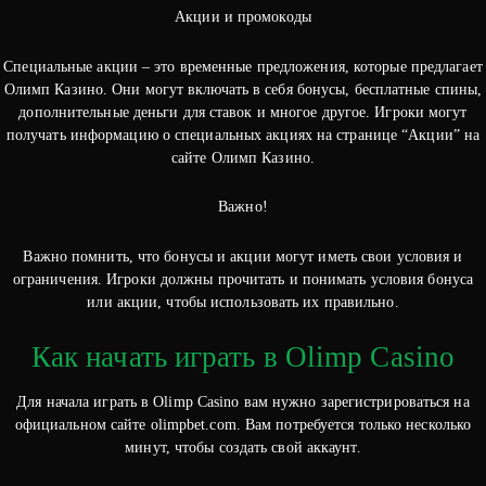
Акции и промокоды
Специальные акции – это временные предложения, которые предлагает
Олимп Казино. Они могут включать в себя бонусы, бесплатные спины,
дополнительные деньги для ставок и многое другое. Игроки могут
получать информацию о специальных акциях на странице “Акции” на
сайте Олимп Казино.
Важно!
Важно помнить, что бонусы и акции могут иметь свои условия и
ограничения. Игроки должны прочитать и понимать условия бонуса
или акции, чтобы использовать их правильно.
Как начать играть в Olimp Casino
Для начала играть в Olimp Casino вам нужно зарегистрироваться на
официальном сайте olimpbet.com. Вам потребуется только несколько
минут, чтобы создать свой аккаунт.