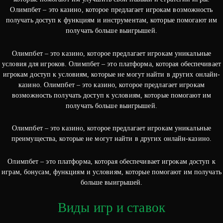
Олимпбет – это казино, которое предлагает игрокам возможность
получать доступ к функциям и инструментам, которые помогают им
получать больше выигрышей.
Олимпбет – это казино, которое предлагает игрокам уникальные
условия для игроков. Олимпбет – это платформа, которая обеспечивает
игрокам доступ к условиям, которые не могут найти в других онлайн-
казино. Олимпбет – это казино, которое предлагает игрокам
возможность получать доступ к условиям, которые помогают им
получать больше выигрышей.
Олимпбет – это казино, которое предлагает игрокам уникальные
преимущества, которые не могут найти в других онлайн-казино.
Олимпбет – это платформа, которая обеспечивает игрокам доступ к
играм, бонусам, функциям и условиям, которые помогают им получать
больше выигрышей.
Виды игр и ставок