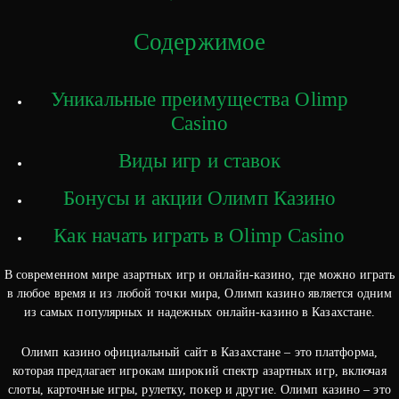
Содержимое
Уникальные преимущества Olimp
Casino
Виды игр и ставок
Бонусы и акции Олимп Казино
Как начать играть в Olimp Casino
В современном мире азартных игр и онлайн-казино, где можно играть
в любое время и из любой точки мира, Олимп казино является одним
из самых популярных и надежных онлайн-казино в Казахстане.
Олимп казино официальный сайт в Казахстане – это платформа,
которая предлагает игрокам широкий спектр азартных игр, включая
слоты, карточные игры, рулетку, покер и другие. Олимп казино – это