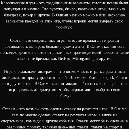
Классические игры – это традиционные варианты, которые всегда были
популярны в казино. Это рулетка, бинго, карточные игры, такие как
блэкджек, покер и другие. В Олимп казино можно найти несколько
вариантов каждой из этих игр, чтобы игроки могли выбрать свою
любимую.
Слоты – это современные игры, которые предлагают игрокам
возможность выиграть большие суммы денег. В Олимп казино есть
несколько десятков слотов от различных производителей, включая такие
известные бренды, как NetEnt, Microgaming и другие.
Игры с реальными дилерами – это возможность играть с реальными
дилерами, которые управляют игрой. Это может быть blackjack, бинго
или другие игры. В Олимп казино можно найти несколько вариантов
игр с реальными дилерами, чтобы игроки могли выбрать свою
любимую.
Ставки – это возможность сделать ставку на результат игры. В Олимп
казино можно сделать ставку на результат игры, а также на
спортсменов, команды и другие события. Ставки могут быть сделаны в
различных формах, включая денежные ставки, ставки на спорт и