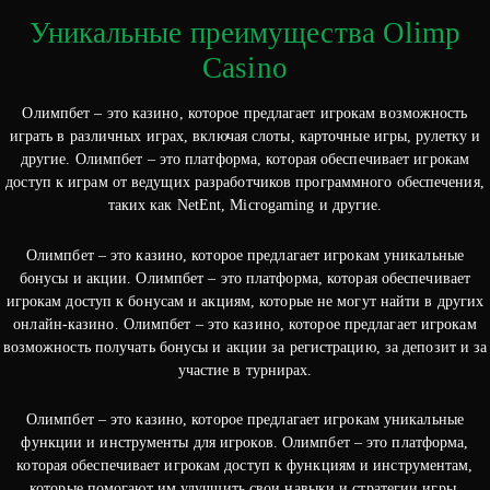
Уникальные преимущества Olimp
Casino
Олимпбет – это казино, которое предлагает игрокам возможность
играть в различных играх, включая слоты, карточные игры, рулетку и
другие. Олимпбет – это платформа, которая обеспечивает игрокам
доступ к играм от ведущих разработчиков программного обеспечения,
таких как NetEnt, Microgaming и другие.
Олимпбет – это казино, которое предлагает игрокам уникальные
бонусы и акции. Олимпбет – это платформа, которая обеспечивает
игрокам доступ к бонусам и акциям, которые не могут найти в других
онлайн-казино. Олимпбет – это казино, которое предлагает игрокам
возможность получать бонусы и акции за регистрацию, за депозит и за
участие в турнирах.
Олимпбет – это казино, которое предлагает игрокам уникальные
функции и инструменты для игроков. Олимпбет – это платформа,
которая обеспечивает игрокам доступ к функциям и инструментам,
которые помогают им улучшить свои навыки и стратегии игры.