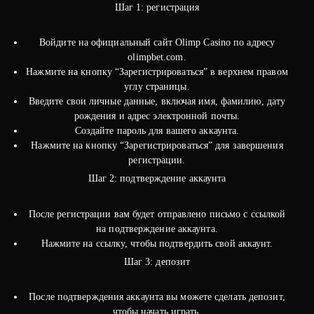
Шаг 1: регистрация
Войдите на официальный сайт Olimp Casino по адресу
olimpbet.com.
Нажмите на кнопку “Зарегистрироваться” в верхнем правом
углу страницы.
Введите свои личные данные, включая имя, фамилию, дату
рождения и адрес электронной почты.
Создайте пароль для вашего аккаунта.
Нажмите на кнопку “Зарегистрироваться” для завершения
регистрации.
Шаг 2: подтверждение аккаунта
После регистрации вам будет отправлено письмо с ссылкой
на подтверждение аккаунта.
Нажмите на ссылку, чтобы подтвердить свой аккаунт.
Шаг 3: депозит
После подтверждения аккаунта вы можете сделать депозит,
чтобы начать играть.