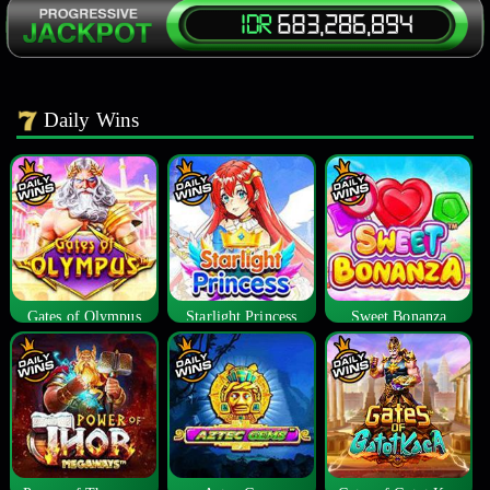
Daily Wins
Gates of Olympus
Starlight Princess
Sweet Bonanza