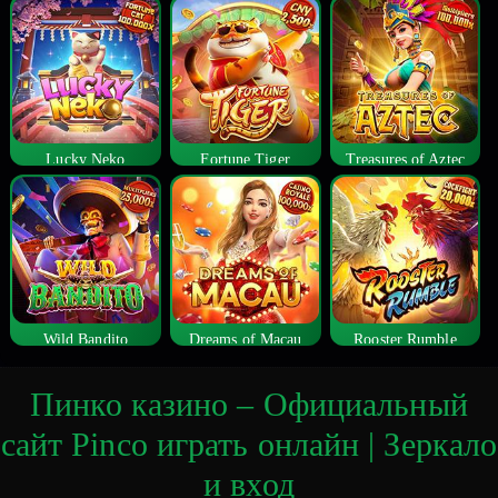
Lucky Neko
Fortune Tiger
Treasures of Aztec
Wild Bandito
Dreams of Macau
Rooster Rumble
Пинко казино – Официальный
сайт Pinco играть онлайн | Зеркало
и вход