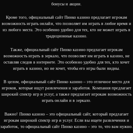
бонусы и акции.
Кроме того, официальный сайт Пинко казино предлагает игрокам
возможность играть онлайн, что позволяет им играть в любое время и
из любого места. Это особенно удобно для тех, кто не может играть в
традиционные казино.
Также, официальный сайт Пинко казино предлагает игрокам
возможность играть в зеркало, что позволяет им играть в казино, не
оставляя следов в интернете. Это особенно удобно для тех, кто хочет
играть в казино, но не хочет, чтобы его игры были видны.
В целом, официальный сайт Пинко казино – это отличное место для
игроков, которые ищут развлечения и заработок. Компания предлагает
широкий спектр игр и услуг, а также предлагает игрокам возможность
играть онлайн и в зеркало.
Важно! Пинко казино – это официальный сайт, который предлагает
игрокам широкий спектр игр и услуг. Если вы ищете развлечения и
заработок, то официальный сайт Пинко казино – это то, что вам нужно.