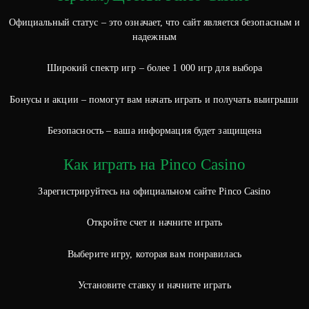
Официальный статус – это означает, что сайт является безопасным и
надежным
Широкий спектр игр – более 1 000 игр для выбора
Бонусы и акции – помогут вам начать играть и получать выигрыши
Безопасность – ваша информация будет защищена
Как играть на Pinco Casino
Зарегистрируйтесь на официальном сайте Pinco Casino
Откройте счет и начните играть
Выберите игру, которая вам понравилась
Установите ставку и начните играть