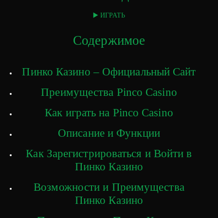
▶️ ИГРАТЬ
Содержимое
Пинко Казино – Официальный Сайт
Преимущества Pinco Casino
Как играть на Pinco Casino
Описание и Функции
Как Зарегистрироваться и Войти в
Пинко Казино
Возможности и Преимущества
Пинко Казино