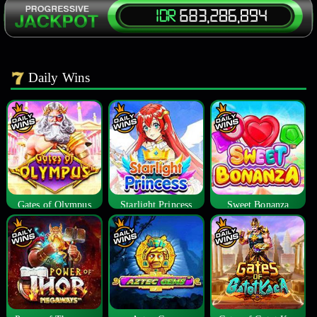
Daily Wins
Gates of Olympus
Starlight Princess
Sweet Bonanza