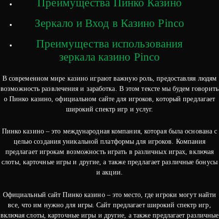
Преимущества Пинко Казино
Зеркало и Вход в Казино Pinco
Преимущества использования
зеркала казино Pinco
В современном мире казино играют важную роль, предоставляя людям
возможность развлечения и заработка. В этом тексте мы будем говорить
о Пинко казино, официальном сайте для игроков, который предлагает
широкий спектр игр и услуг.
Пинко казино – это международная компания, которая была основана с
целью создания уникальной платформы для игроков. Компания
предлагает игрокам возможность играть в различных играх, включая
слоты, карточные игры и другие, а также предлагает различные бонусы
и акции.
Официальный сайт Пинко казино – это место, где игроки могут найти
все, что им нужно для игры. Сайт предлагает широкий спектр игр,
включая слоты, карточные игры и другие, а также предлагает различные