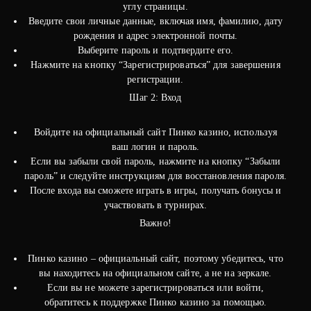
углу страницы.
Введите свои личные данные, включая имя, фамилию, дату
рождения и адрес электронной почты.
Выберите пароль и подтвердите его.
Нажмите на кнопку “Зарегистрироваться” для завершения
регистрации.
Шаг 2: Вход
Войдите на официальный сайт Пинко казино, используя
ваш логин и пароль.
Если вы забыли свой пароль, нажмите на кнопку “Забыли
пароль” и следуйте инструкциям для восстановления пароля.
После входа вы сможете играть в игры, получать бонусы и
участвовать в турнирах.
Важно!
Пинко казино – официальный сайт, поэтому убедитесь, что
вы находитесь на официальном сайте, а не на зеркале.
Если вы не можете зарегистрироваться или войти,
обратитесь к поддержке Пинко казино за помощью.