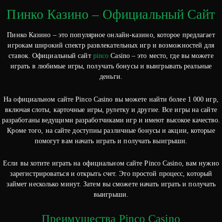
Пинко Казино – Официальный Сайт
Пинко Казино – это популярное онлайн-казино, которое предлагает
игрокам широкий спектр развлекательных игр и возможностей для
ставок. Официальный сайт
pinco
Casino – это место, где вы можете
играть в любимые игры, получать бонусы и выигрывать реальные
деньги.
На официальном сайте Pinco Casino вы можете найти более 1 000 игр,
включая слоты, карточные игры, рулетку и другие. Все игры на сайте
разработаны ведущими разработчиками игр и имеют высокое качество.
Кроме того, на сайте доступны различные бонусы и акции, которые
помогут вам начать играть и получать выигрыши.
Если вы хотите играть на официальном сайте Pinco Casino, вам нужно
зарегистрироваться и открыть счет. Это простой процесс, который
займет несколько минут. Затем вы сможете начать играть и получать
выигрыши.
Преимущества Pinco Casino