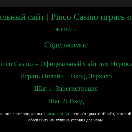
ьный сайт | Pinco Casino играть о
▶️ ИГРАТЬ
Содержимое
inco Casino – Официальный Сайт для Игрок
Играть Онлайн – Вход, Зеркало
Шаг 1: Зарегистрация
Шаг 2: Вход
в, но не все они равны.
пинко казино
– это официальный сайт, который 
обеспечить им лучшие условия для игры.