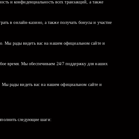
ность и конфиденциальность всех транзакций, а также
ать в онлайн-казино, а также получать бонусы и участие
ино. Мы рады видеть вас на нашем официальном сайте и
юбое время. Мы обеспечиваем 24/7 поддержку для наших
о. Мы рады видеть вас на нашем официальном сайте и
выполнить следующие шаги: