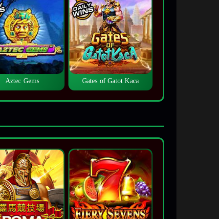
Aztec Gems
Gates of Gatot Kaca