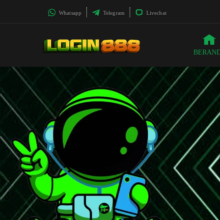
Whatsapp
Telegram
Livechat
BERAN