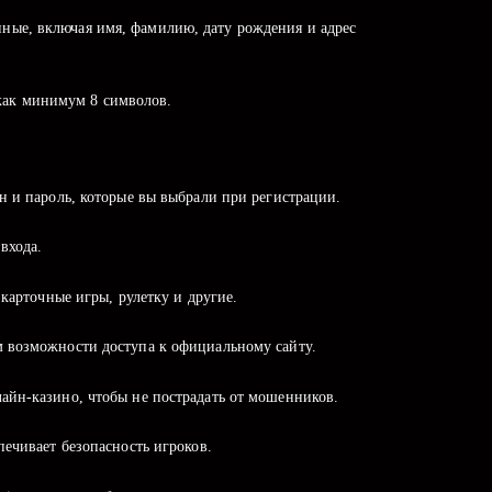
нные, включая имя, фамилию, дату рождения и адрес
 как минимум 8 символов.
н и пароль, которые вы выбрали при регистрации.
входа.
 карточные игры, рулетку и другие.
 им возможности доступа к официальному сайту.
йн-казино, чтобы не пострадать от мошенников.
ечивает безопасность игроков.