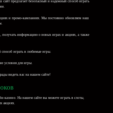
аш сайт предлагает безопасный и надежный способ играть
ии.
акциях и промо-кампаниях. Мы постоянно обновляем наш
м.
, получать информацию о новых играх и акциях, а также
 способ играть в любимые игры.
ие условия для игры.
рады видеть вас на нашем сайте!
роков
йн-казино. На нашем сайте вы можете играть в слоты,
ых акциях.