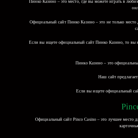
Пинко Казино – это место, где вы можете играть в люби
он
Официальный сайт Пинко Казино – это не только место
с
Если вы ищете официальный сайт Пинко Казино, то вы н
Пинко Казино – это официальны
Наш сайт предлагает
Если вы ищете официальный сайт
Pinc
Официальный сайт Pinco Casino – это лучшее место д
карточные