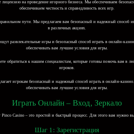
ет лицензию на проведение игорного бизнеса. Мы обеспечиваем безопас
обеспечиваем честность и справедливость всех игр.
 правильном пути. Мы предлагаем вам безопасный и надежный способ игр
в различных акциях.
е ищут развлекательные игры и безопасный способ играть в онлайн-каз
обеспечивать вам лучшие условия для игры.
ете обратиться к нашим специалистам, которые готовы помочь вам в л
игроков.
едлагает игрокам безопасный и надежный способ играть в онлайн-казин
обеспечивать вам лучшие условия для игры.
Играть Онлайн – Вход, Зеркало
 Pinco Casino – это простой и быстрый процесс. Для этого вам нужно 
Шаг 1: Зарегистрация