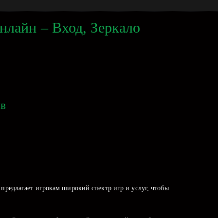
нлайн – Вход, Зеркало
ов
предлагает игрокам широкий спектр игр и услуг, чтобы