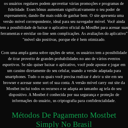
os usuários regulares podem aproveitar várias promoções e programas de
fidelidade. Esses bônus aumentam significativamente o teu poder de
expresamente, dando-lhe mais odds de ganhar bem. O site apresenta uma
versão móvel correspondente, ideal para seu navegador móvel. Você ainda
tem a possibilidade de baixar o aplicativo oficial da MostBet para acessar suas
ferramentas e envidar on-line sem complicações. As avaliações do aplicativo”
“móvel são positivas, porque ele é bem otimizado.
Com uma ampla gama sobre opções de setor, os usuários tem a possibilidade
de tirar proveito de grandes probabilidades no ano de vários eventos
esportivos. Se não quiser baixar o aplicativo, você pode apostar e jogar em
um cassino diretamente do seu celular, usando a versão adaptada para
smartphones. Tudo o os quais você precisa realizar é abrir u site em seu
browser e acessar some sort of sua conta. A versão móvel carry out site da
Mostbet inclui todos os recursos e se adapta ao tamanho ag tela do seu
dispositivo. A Mostbet é conhecida por sua segurança e proteção de
informações do usuário, us criptografia para confidencialidade.
Métodos De Pagamento Mostbet
Simply No Brasil