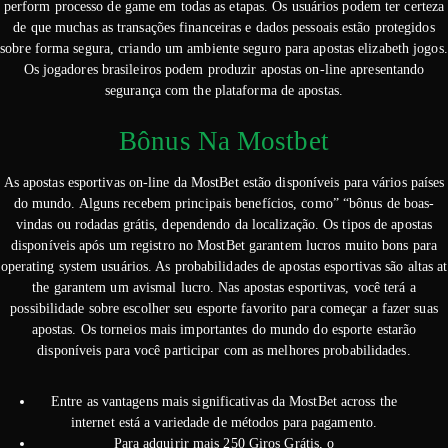
perform processo de game em todas as etapas. Os usuários podem ter certeza
de que muchas as transações financeiras e dados pessoais estão protegidos
sobre forma segura, criando um ambiente seguro para apostas elizabeth jogos.
Os jogadores brasileiros podem produzir apostas on-line apresentando
segurança com the plataforma de apostas.
Bônus Na Mostbet
As apostas esportivas on-line da MostBet estão disponíveis para vários países
do mundo. Alguns recebem principais benefícios, como” “bônus de boas-
vindas ou rodadas grátis, dependendo da localização. Os tipos de apostas
disponíveis após um registro no MostBet garantem lucros muito bons para
operating system usuários. As probabilidades de apostas esportivas são altas at
the garantem um avismal lucro. Nas apostas esportivas, você terá a
possibilidade sobre escolher seu esporte favorito para começar a fazer suas
apostas. Os torneios mais importantes do mundo do esporte estarão
disponíveis para você participar com as melhores probabilidades.
Entre as vantagens mais significativas da MostBet across the
internet está a variedade de métodos para pagamento.
Para adquirir mais 250 Giros Grátis, o