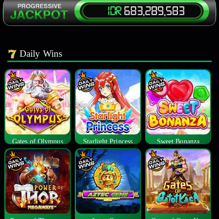
Daily Wins
Gates of Olympus
Starlight Princess
Sweet Bonanza