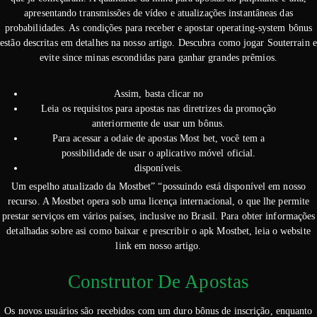
apresentando transmissões de vídeo e atualizações instantâneas das
probabilidades. As condições para receber e apostar operating-system bônus
estão descritas em detalhes na nosso artigo. Descubra como jogar Souterrain e
evite since minas escondidas para ganhar grandes prêmios.
Assim, basta clicar no
Leia os requisitos para apostas nas diretrizes da promoção
anteriormente de usar um bônus.
Para acessar a odaie de apostas Most bet, você tem a
possibilidade de usar o aplicativo móvel oficial.
disponíveis.
Um espelho atualizado da Mostbet” “possuindo está disponível em nosso
recurso. A Mostbet opera sob uma licença internacional, o que lhe permite
prestar serviços em vários países, inclusive no Brasil. Para obter informações
detalhadas sobre asi como baixar e prescribir o apk Mostbet, leia o website
link em nosso artigo.
Construtor De Apostas
Os novos usuários são recebidos com um duro bônus de inscrição, enquanto