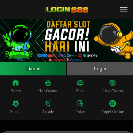
Beranda
Slot Online
Live Casino
Sportsbook
Arcade
Togel Online
Daftar
Login
Poker
Whatsapp
Home
Hot Games
Slots
Live Casino
Telegram
Sports
Arcade
Poker
Togel Online
Livechat