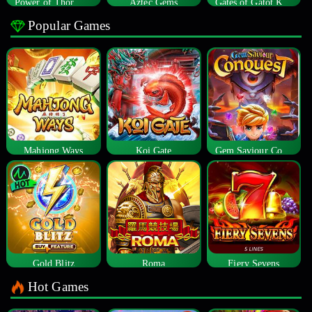
Power of Thor Megaways
Aztec Gems
Gates of Gatot Kaca
Popular Games
Mahjong Ways
Koi Gate
Gem Saviour Conquest
Gold Blitz
Roma
Fiery Sevens
Hot Games