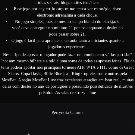
mídias sociais, blogs e sites temáticos.
Esse jogo not any estilo caça-minas tem a ver estratégia, risco
electronic adrenalina a cada clique.
No jogo simples, mas ao mesmo tempo blando do blackjack,
você deve conseguir no mínimo 21 pontos enquanto o dealer no
pode passar sobre 21.
O jogo é fácil para aprender e encanta tanto a iniciantes quanto a
jogadores experientes.
Neste tipo de aposta, o jogador pode fazer um combo com várias partidas”
“not any mesmo bilhete e a odd é uma soma de todas as apostas feitas. Fãs de
tênis podem apostar nos principais torneios ATP, WTA e ITF, como os Great
Slams, Copa Davis, Billie Blue jean King Cup electronic outros pela
MostBet. A seção MostBet Live traz excelentes atrações em beat real, muitas
delas com dealer no ano de português e possuindo possibilidade de illustres
prêmios. As salas de Crazy Time
Penyedia Games