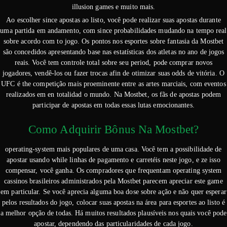
illusion games e muito mais.
Ao escolher since apostas ao listo, você pode realizar suas apostas durante
uma partida em andamento, com since probabilidades mudando na tempo real
sobre acordo com to jogo. Os pontos nos esportes sobre fantasia da Mostbet
são concedidos apresentando base nas estatísticas dos atletas no ano de jogos
reais. Você tem controle total sobre seu period, pode comprar novos
jogadores, vendê-los ou fazer trocas afin de otimizar suas odds de vitória. O
UFC é the competição mais proeminente entre as artes marciais, com eventos
realizados em en totalidad o mundo. Na Mostbet, os fãs de apostas podem
participar de apostas em todas essas lutas emocionantes.
Como Adquirir Bônus Na Mostbet?
operating-system mais populares de uma casa. Você tem a possibilidade de
apostar usando while linhas de pagamento e carretéis neste jogo, e ze isso
compensar, você ganha. Os compradores que frequentam operating system
cassinos brasileiros administrados pela Mostbet parecem apreciar este game
em particular. Se você aprecia alguma boa dose sobre ação e não quer esperar
pelos resultados do jogo, colocar suas apostas na área para esportes ao listo é
a melhor opção de todas. Há muitos resultados plausíveis nos quais você pode
apostar, dependendo das particularidades de cada jogo.