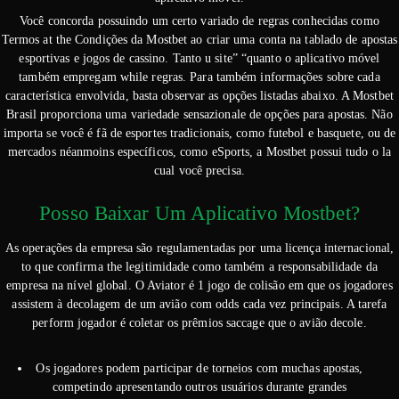
Você concorda possuindo um certo variado de regras conhecidas como
Termos at the Condições da Mostbet ao criar uma conta na tablado de apostas
esportivas e jogos de cassino. Tanto u site” “quanto o aplicativo móvel
também empregam while regras. Para também informações sobre cada
característica envolvida, basta observar as opções listadas abaixo. A Mostbet
Brasil proporciona uma variedade sensazionale de opções para apostas. Não
importa se você é fã de esportes tradicionais, como futebol e basquete, ou de
mercados néanmoins específicos, como eSports, a Mostbet possui tudo o la
cual você precisa.
Posso Baixar Um Aplicativo Mostbet?
As operações da empresa são regulamentadas por uma licença internacional,
to que confirma the legitimidade como também a responsabilidade da
empresa na nível global. O Aviator é 1 jogo de colisão em que os jogadores
assistem à decolagem de um avião com odds cada vez principais. A tarefa
perform jogador é coletar os prêmios saccage que o avião decole.
Os jogadores podem participar de torneios com muchas apostas,
competindo apresentando outros usuários durante grandes