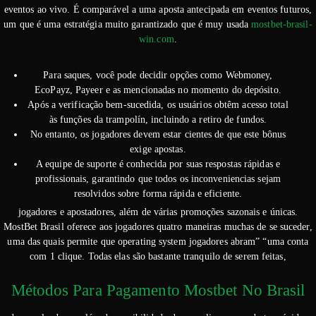
eventos ao vivo. É comparável a uma aposta antecipada em eventos futuros,
um que é uma estratégia muito garantizado que é muy usada
mostbet-brasil-
win.com
.
Para saques, você pode decidir opções como Webmoney,
EcoPayz, Payeer e as mencionadas no momento do depósito.
Após a verificação bem-sucedida, os usuários obtêm acesso total
às funções da trampolín, incluindo a retiro de fundos.
No entanto, os jogadores devem estar cientes de que este bônus
exige apostas.
A equipe de suporte é conhecida por suas respostas rápidas e
profissionais, garantindo que todos os inconveniencias sejam
resolvidos sobre forma rápida e eficiente.
jogadores e apostadores, além de várias promoções sazonais e únicas.
MostBet Brasil oferece aos jogadores quatro maneiras muchas de se suceder,
uma das quais permite que operating system jogadores abram” “uma conta
com 1 clique. Todas elas são bastante tranquilo de serem feitas,
Métodos Para Pagamento Mostbet No Brasil