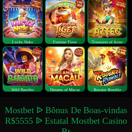
Lucky Neko
Fortune Tiger
Treasures of Aztec
Wild Bandito
Dreams of Macau
Rooster Rumble
Mostbet ᐉ Bônus De Boas-vindas
R$5555 ᐉ Estatal Mostbet Casino
Br