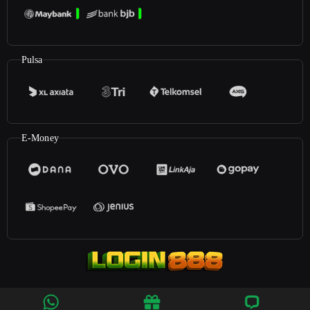
Pulsa
E-Money
©2023
Login888
. All rights reserved | 18+