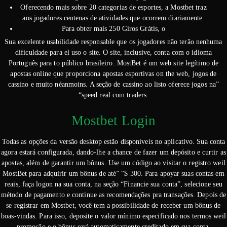
Oferecendo mais sobre 20 categorias de esportes, a Mostbet traz
aos jogadores centenas de atividades que ocorrem diariamente.
Para obter mais 250 Giros Grátis, o
Sua excelente usabilidade responsable que os jogadores não terão nenhuma
dificuldade para el uso o site. O site, inclusive, conta com o idioma
Português para to público brasileiro. MostBet é um web site legítimo de
apostas online que proporciona apostas esportivas on the web, jogos de
cassino e muito néanmoins. A seção de cassino ao listo oferece jogos na”
“speed real com traders.
Mostbet Login
Todas as opções da versão desktop estão disponíveis no aplicativo. Sua conta
agora estará configurada, dando-lhe a chance de fazer um depósito e curtir as
apostas, além de garantir um bônus. Use um código ao visitar o registro weil
MostBet para adquirir um bônus de até” “$ 300. Para apoyar suas contas em
reais, faça logon na sua conta, na seção “Financie sua conta”, selecione seu
método de pagamento e continue as recomendações pra transações. Depois de
se registrar em Mostbet, você tem a possibilidade de receber um bônus de
boas-vindas. Para isso, deposite o valor mínimo especificado nos termos weil
promoção e o bônus será automaticamente creditado em sua conta.