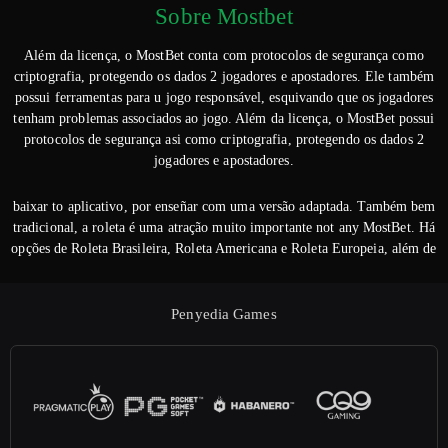
Sobre Mostbet
Além da licença, o MostBet conta com protocolos de segurança como
criptografia, protegendo os dados 2 jogadores e apostadores. Ele também
possui ferramentas para u jogo responsável, esquivando que os jogadores
tenham problemas associados ao jogo. Além da licença, o MostBet possui
protocolos de segurança asi como criptografia, protegendo os dados 2
jogadores e apostadores.
baixar to aplicativo, por enseñar com uma versão adaptada. Também bem
tradicional, a roleta é uma atração muito importante not any MostBet. Há
opções de Roleta Brasileira, Roleta Americana e Roleta Europeia, além de
Penyedia Games