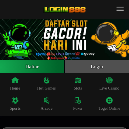
Beranda
Slot Online
Live Casino
Sportsbook
Arcade
Togel Online
Daftar
Login
Poker
Whatsapp
Home
Hot Games
Slots
Live Casino
Telegram
Sports
Arcade
Poker
Togel Online
Livechat