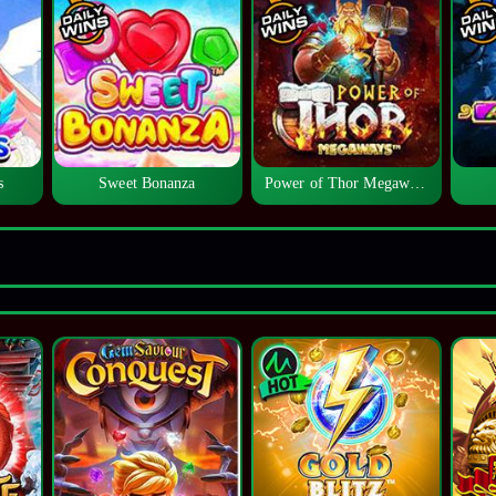
s
Sweet Bonanza
Power of Thor Megaways