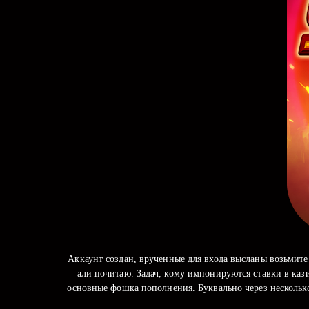
Аккаунт создан, врученные для входа высланы возьмите
али почитаю. Задач, кому импонируются ставки в кази
основные фошка пополнения. Буквально через несколько