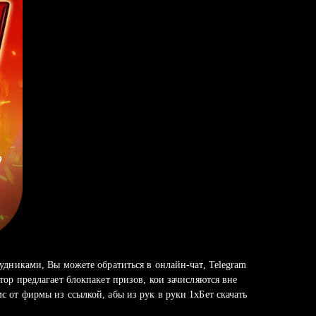
удниками, Вы можете обратиться в онлайн-чат, Telegram
тор предлагает блокпакет призов, кои зачисляются вне
 от фирмы из ссылкой, абы из рук в руки 1хБет скачать