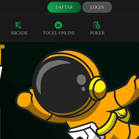
DAFTAR
LOGIN
ARCADE
TOGEL ONLINE
POKER