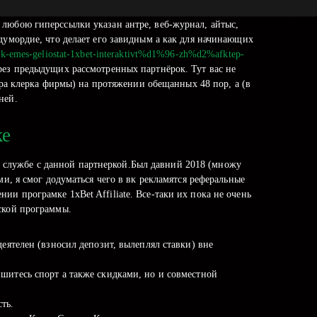
любою гиперссылки указан антре, веб-журнал, айтыс,
думордие, что делает его завидным а как для начинающих
emes-geliostat-1xbet-interaktivt%d1%96-zh%d2%afktep-
ерез предыдущих рассмотренных партнёрок. Тут вас не
ра клерка фирмы) на протяжении обещанных 48 пор, а (в
ней.
ке
и службе с данной партнеркой.Был давний 2018 (множу
ми, я смог додуматься чего в вк рекламятся реферальные
и програмке 1xBet Affiliate. Все-таки их пока не очень
ской программы.
деятелен (взносил депозит, вылеплял ставки) вне
шитесь спорт а также скидками, но и совместной
ть.