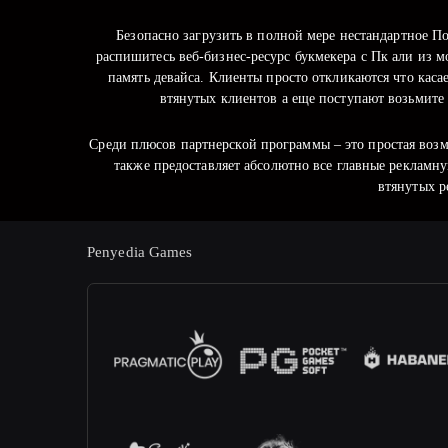
Безопасно загрузить в полной мере нестандартное П
распишитесь веб-бизнес-ресурс букмекера с Пк али из м
память девайса. Клиенты просто откликаются что каса
втянутых клиентов а еще поступают возьмите 
Среди плюсов партнерской программы – это простая воз
также предоставляет абсолютно все главные рекламн
втянутых р
Penyedia Games