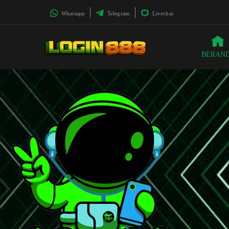
Whatsapp
Telegram
Livechat
BERAN