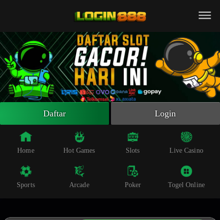
Beranda
Slot Online
Live Casino
Sportsbook
Arcade
Togel Online
Daftar
Login
Poker
Whatsapp
Home
Hot Games
Slots
Live Casino
Telegram
Sports
Arcade
Poker
Togel Online
Livechat