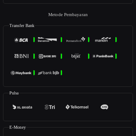
Metode Pembayaran
Transfer Bank
Pulsa
E-Money