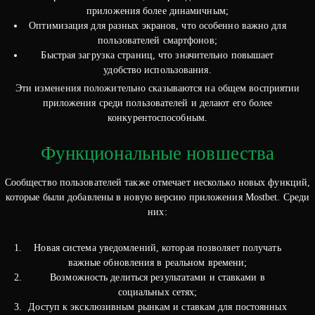
приложения более динамичным;
Оптимизация для разных экранов, что особенно важно для
пользователей смартфонов;
Быстрая загрузка страниц, что значительно повышает
удобство использования.
Эти изменения положительно сказываются на общем восприятии
приложения среди пользователей и делают его более
конкурентоспособным.
Функциональные новшества
Сообщество пользователей также отмечает несколько новых функций,
которые были добавлены в новую версию приложения Mostbet. Среди
них:
Новая система уведомлений, которая позволяет получать
важные обновления в реальном времени;
Возможность делиться результатами и ставками в
социальных сетях;
Доступ к эксклюзивным рынкам и ставкам для постоянных