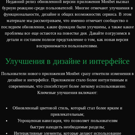
Недавний релиз обновленной версии приложения Mostbet вызвал
бурную реакцию среди пользователей. Многие отмечают улучшения в
функциональности, дизайне и общих возможностях сервиса. В этом
материале мы рассмотриваем, что именно отмечает сообщество о
последнем обновлении, какие функции были улучшены, а также какие
проблемы все еще остаются на повестке дня. Давайте погрузимся в
детали и составим полное представление о том, как новая версия
воспринимается пользователями.
Улучшения в дизайне и интерфейсе
Пользователи нового приложения Mostbet сразу отметили изменения в
дизайне и интерфейсе. Приложение стало более интуитивным и
современным, что способствует более легкому использованию.
Ключевые улучшения включают:
Обновленный цветовой стиль, который стал более ярким и
привлекательным;
Упрощенная навигация, что позволяет пользователям
быстрее находить необходимые разделы;
Интерактивные элементы, которые делают использование