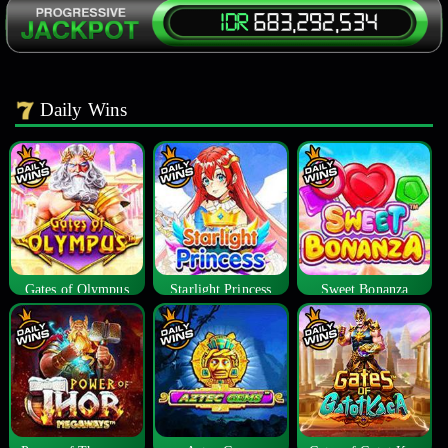
Daily Wins
Gates of Olympus
Starlight Princess
Sweet Bonanza