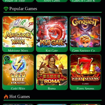
Power of Thor Megaways
Aztec Gems
Gates of Gatot Kaca
Popular Games
Mahjong Ways
Koi Gate
Gem Saviour Conquest
Gold Blitz
Roma
Fiery Sevens
Hot Games