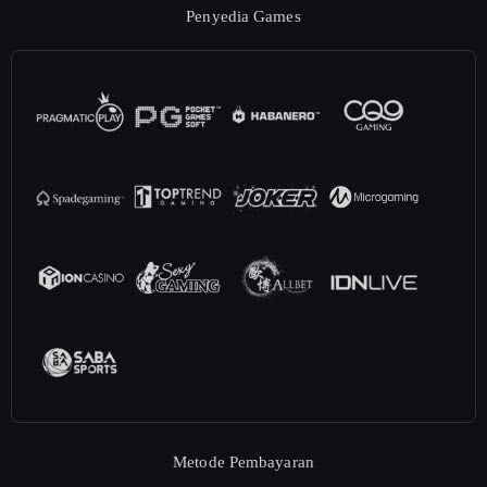
Penyedia Games
Metode Pembayaran