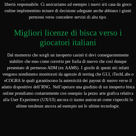
libertà responsabile. Ci assicuriamo ad esempio i nuovi siti casa da gioco
online implementino misure di decisione adeguate anche abbiano i giusti
permessi verso concedere servizi di alta tipo.
Migliori licenze di bisca verso i
giocatori italiani
Dal momento che scegli un inesperto casinò ti devi conseguentemente
stabilire che esso come corretto per Italia di nuovo che così dunque
presentato di permesso ADM (ex AAMS). I giochi di questi siti infatti
vengono nondimeno monitorati da agenzie di testing che GLI, iTechLabs o
eCOGRA le quali garantiscono la autenticità dei payout di nuovo verso il
adatto dispositivo dell’RNG. Nell’operare una giudizio di un inesperto bisca
online prendiamo costantemente con ossequio la pezzo arte grafica relativa
alla User Experience (UX/UI) ancora ci siamo assicurati come rispecchi le
ultime tendenze ancora ad esempio usi le ultime tecnologie.