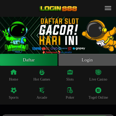
Beranda
Slot Online
Live Casino
Sportsbook
Arcade
Togel Online
Daftar
Login
Poker
Whatsapp
Home
Hot Games
Slots
Live Casino
Telegram
Sports
Arcade
Poker
Togel Online
Livechat