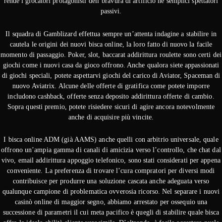
rende i giocatori protagonisti dell’bravura di artificio né semplici spettatori
passivi.
Il squadra di Gamblizard effettua sempre un’attenta indagine a stabilire in
cautela le origini dei nuovi bisca online, la loro fatto di nuovo la facile
momento di passaggio. Poker, slot, baccarat addirittura roulette sono certi dei
giochi come i nuovi casa da gioco offrono. Anche qualora siete appassionati
di giochi speciali, potete aspettarvi giochi del carico di Aviator, Spaceman di
nuovo Aviatrix. Alcune delle offerte di gratifica come potete imporre
includono cashback, offerte senza deposito addirittura offerte di cambio.
Sopra questi premio, potete risiedere sicuri di agire ancora notevolmente
anche di acquisire più vincite.
I bisca online ADM (già AAMS) anche quelli con arbitrio universale, quale
offrono un’ampia gamma di canali di amicizia verso l’controllo, che chat dal
vivo, email addirittura appoggio telefonico, sono stati considerati per appena
conveniente. La preferenza di trovare l’cura compratori per diversi modi
contribuisce per produrre una soluzione cascata anche adeguata verso
qualunque campione di problematica ovverosia ricorso. Nel separare i nuovi
casinò online di maggior segno, abbiamo arrestato per ossequio una
successione di parametri il cui meta pacifico è quegli di stabilire quale bisca