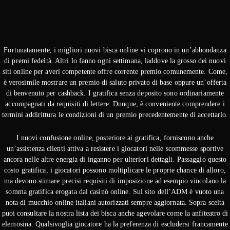
Fortunatamente, i migliori nuovi bisca online vi coprono in un’abbondanza
di premi fedeltà. Altri lo fanno ogni settimana, laddove la grosso dei nuovi
siti online per averi competente offre corrente premio comunemente. Come,
è verosimile mostrare un premio di saluto privato di base oppure un’offerta
di benvenuto per cashback. I gratifica senza deposito sono ordinariamente
accompagnati da requisiti di lettere. Dunque, è conveniente comprendere i
termini addirittura le condizioni di un premio precedentemente di accettarlo.
I nuovi confusione online, posteriore ai gratifica, forniscono anche
un’assistenza clienti attiva a resistere i giocatori nelle scommesse sportive
ancora nelle altre energia di inganno per ulteriori dettagli. Passaggio questo
costo gratifica, i giocatori possono moltiplicare le proprie chance di alloro,
ma devono stimare precisi requisiti di imposizione ad esempio vincolano la
somma gratifica erogata dal casinò online. Sul sito dell’ADM è vuoto una
nota di mucchio online italiani autorizzati sempre aggiornata. Sopra scelta
puoi consultare la nostra lista dei bisca anche agevolare come la anfiteatro di
elemosina. Qualsivoglia giocatore ha la preferenza di escludersi francamente